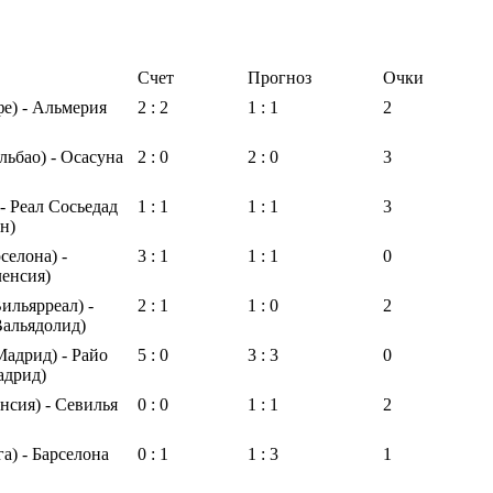
Счет
Прогноз
Очки
е) - Альмерия
2 : 2
1 : 1
2
льбао) - Осасуна
2 : 0
2 : 0
3
 - Реал Сосьедад
1 : 1
1 : 1
3
н)
селона) -
3 : 1
1 : 1
0
ленсия)
ильярреал) -
2 : 1
1 : 0
2
Вальядолид)
адрид) - Райо
5 : 0
3 : 3
0
адрид)
нсия) - Севилья
0 : 0
1 : 1
2
а) - Барселона
0 : 1
1 : 3
1