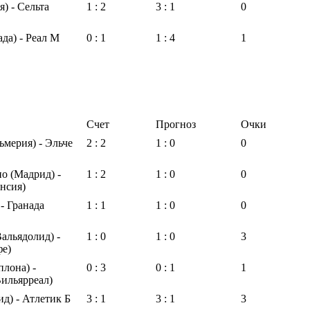
я) - Сельта
1 : 2
3 : 1
0
ада) - Реал М
0 : 1
1 : 4
1
Счет
Прогноз
Очки
мерия) - Эльче
2 : 2
1 : 0
0
о (Мадрид) -
1 : 2
1 : 0
0
нсия)
 - Гранада
1 : 1
1 : 0
0
альядолид) -
1 : 0
1 : 0
3
фе)
лона) -
0 : 3
0 : 1
1
Вильярреал)
д) - Атлетик Б
3 : 1
3 : 1
3