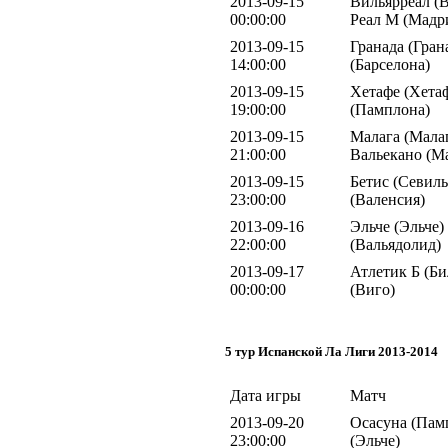
2013-09-15
Вильярреал (В
00:00:00
Реал М (Мадр
2013-09-15
Гранада (Гран
14:00:00
(Барселона)
2013-09-15
Хетафе (Хетаф
19:00:00
(Памплона)
2013-09-15
Малага (Малаг
21:00:00
Вальекано (М
2013-09-15
Бетис (Севиль
23:00:00
(Валенсия)
2013-09-16
Эльче (Эльче)
22:00:00
(Вальядолид)
2013-09-17
Атлетик Б (Би
00:00:00
(Виго)
5 тур Испанской Ла Лиги 2013-2014
Дата игры
Матч
2013-09-20
Осасуна (Памп
23:00:00
(Эльче)