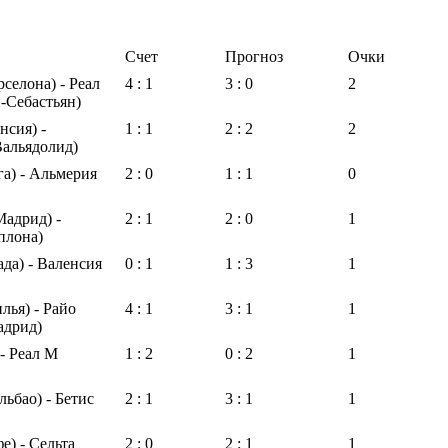
Счет
Прогноз
Очки
рселона) - Реал
4 : 1
3 : 0
2
-Себастьян)
нсия) -
1 : 1
2 : 2
2
Вальядолид)
а) - Альмерия
2 : 0
1 : 1
0
Мадрид) -
2 : 1
2 : 0
1
плона)
ада) - Валенсия
0 : 1
1 : 3
1
лья) - Райо
4 : 1
3 : 1
1
адрид)
 - Реал М
1 : 2
0 : 2
1
льбао) - Бетис
2 : 1
3 : 1
1
е) - Сельта
2 : 0
2 : 1
1