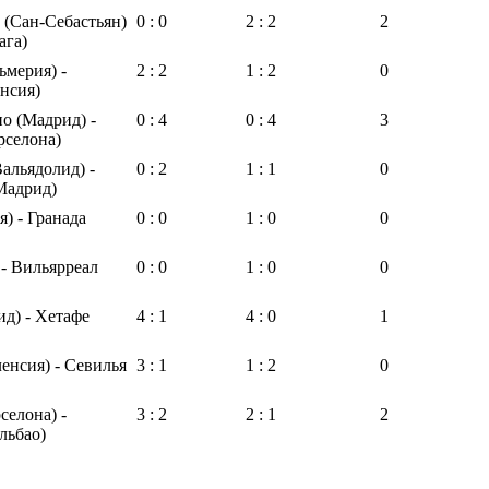
 (Сан-Себастьян)
0 : 0
2 : 2
2
ага)
ьмерия) -
2 : 2
1 : 2
0
нсия)
о (Мадрид) -
0 : 4
0 : 4
3
рселона)
альядолид) -
0 : 2
1 : 1
0
Мадрид)
я) - Гранада
0 : 0
1 : 0
0
 - Вильярреал
0 : 0
1 : 0
0
д) - Хетафе
4 : 1
4 : 0
1
енсия) - Севилья
3 : 1
1 : 2
0
селона) -
3 : 2
2 : 1
2
льбао)