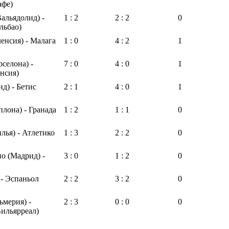
афе)
альядолид) -
1 : 2
2 : 2
0
льбао)
енсия) - Малага
1 : 0
4 : 2
1
рселона) -
7 : 0
4 : 0
1
нсия)
д) - Бетис
2 : 1
4 : 0
1
лона) - Гранада
1 : 2
1 : 1
0
лья) - Атлетико
1 : 3
2 : 2
0
о (Мадрид) -
3 : 0
1 : 2
0
 - Эспаньол
2 : 2
3 : 2
0
ьмерия) -
2 : 3
0 : 0
0
Вильярреал)