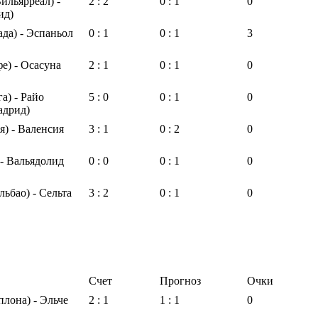
ильярреал) -
2 : 2
0 : 1
0
ид)
ада) - Эспаньол
0 : 1
0 : 1
3
е) - Осасуна
2 : 1
0 : 1
0
а) - Райо
5 : 0
0 : 1
0
адрид)
я) - Валенсия
3 : 1
0 : 2
0
 - Вальядолид
0 : 0
0 : 1
0
льбао) - Сельта
3 : 2
0 : 1
0
Счет
Прогноз
Очки
лона) - Эльче
2 : 1
1 : 1
0