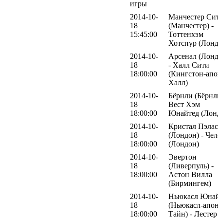
игры
2014-10-
Манчестер Си
18
(Манчестер) -
15:45:00
Тоттенхэм
Хотспур (Лонд
2014-10-
Арсенал (Лонд
18
- Халл Сити
18:00:00
(Кингстон-апо
Халл)
2014-10-
Бёрнли (Бёрнли
18
Вест Хэм
18:00:00
Юнайтед (Лон
2014-10-
Кристал Пэлас
18
(Лондон) - Че
18:00:00
(Лондон)
2014-10-
Эвертон
18
(Ливерпуль) -
18:00:00
Астон Вилла
(Бирмингем)
2014-10-
Ньюкасл Юна
18
(Ньюкасл-апон
18:00:00
Тайн) - Лестер