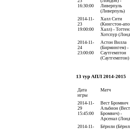
23
(Лондон) -
16:30:00
Ливерпуль
(Ливерпуль)
2014-11-
Халл Сити
23
(Кингстон-апо
19:00:00
Халл) - Тотте
Хотспур (Лонд
2014-11-
Астон Вилла
24
(Бирмингем) -
23:00:00
Саутгемптон
(Саутгемптон)
13 тур АПЛ 2014-2015
Дата
Матч
игры
2014-11-
Вест Бромвич
29
Альбион (Вест
15:45:00
Бромвич) -
Арсенал (Лонд
2014-11-
Бёрнли (Бёрнли