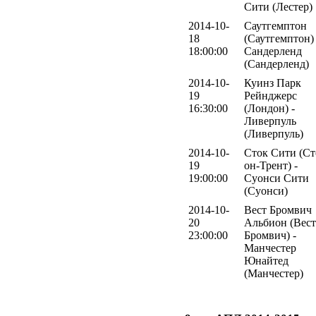
Сити (Лестер)
2014-10-
Саутгемптон
18
(Саутгемптон) 
18:00:00
Сандерленд
(Сандерленд)
2014-10-
Куинз Парк
19
Рейнджерс
16:30:00
(Лондон) -
Ливерпуль
(Ливерпуль)
2014-10-
Сток Сити (Ст
19
он-Трент) -
19:00:00
Суонси Сити
(Суонси)
2014-10-
Вест Бромвич
20
Альбион (Вест
23:00:00
Бромвич) -
Манчестер
Юнайтед
(Манчестер)