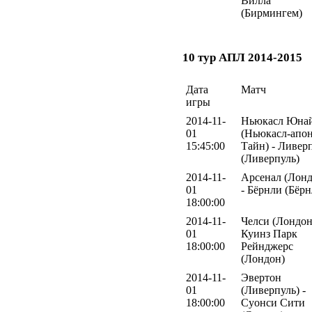
Вилла
(Бирмингем)
10 тур АПЛ 2014-2015
Дата
Матч
игры
2014-11-
Ньюкасл Юна
01
(Ньюкасл-апон
15:45:00
Тайн) - Ливер
(Ливерпуль)
2014-11-
Арсенал (Лонд
01
- Бёрнли (Бёрн
18:00:00
2014-11-
Челси (Лондон
01
Куинз Парк
18:00:00
Рейнджерс
(Лондон)
2014-11-
Эвертон
01
(Ливерпуль) -
18:00:00
Суонси Сити