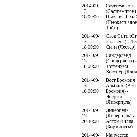
2014-09-
Саутгемптон
13
(Саутгемптон) 
18:00:00
Ньюкасл Юна
(Ньюкасл-апон
Тайн)
2014-09-
Сток Сити (Ст
13
он-Трент) - Ле
18:00:00
Сити (Лестер)
2014-09-
Сандерленд
13
(Сандерленд) -
18:00:00
Тоттенхэм
Хотспур (Лонд
2014-09-
Вест Бромвич
13
Альбион (Вест
18:00:00
Бромвич) -
Эвертон
(Ливерпуль)
2014-09-
Ливерпуль
13
(Ливерпуль) -
20:30:00
Астон Вилла
(Бирмингем)
2014-09-
Манчестер