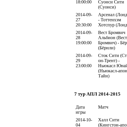
18:00:00
Суонси Сити
(Суонси)
2014-09-
Арсенал (Лонд
27
- Тоттенхэм
20:30:00
Хотспур (Лонд
2014-09-
Вест Бромвич
28
Альбион (Вест
19:00:00
Бромвич) - Бё
(Бёрнли)
2014-09-
Сток Сити (Ст
29
он-Трент) -
23:00:00
Ньюкасл Юна
(Ньюкасл-апон
Тайн)
7 тур АПЛ 2014-2015
Дата
Матч
игры
2014-10-
Халл Сити
04
(Кингстон-апо