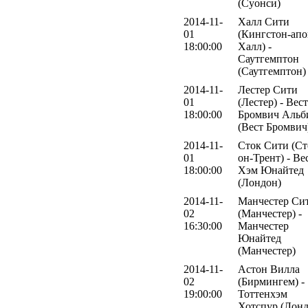
(Суонси)
2014-11-
Халл Сити
01
(Кингстон-апо
18:00:00
Халл) -
Саутгемптон
(Саутгемптон)
2014-11-
Лестер Сити
01
(Лестер) - Вест
18:00:00
Бромвич Альб
(Вест Бромвич
2014-11-
Сток Сити (Ст
01
он-Трент) - Ве
18:00:00
Хэм Юнайтед
(Лондон)
2014-11-
Манчестер Си
02
(Манчестер) -
16:30:00
Манчестер
Юнайтед
(Манчестер)
2014-11-
Астон Вилла
02
(Бирмингем) -
19:00:00
Тоттенхэм
Хотспур (Лонд