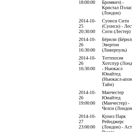
18:00:00
Бромвич) -
Кристал Пэлас
(Лондон)
2014-10-
Суонси Сити
25
(Суонси) - Лес
20:30:00
Сити (Лестер)
2014-10-
Бёрнли (Бёрнли
26
Эвертон
16:30:00
(Ливерпуль)
2014-10-
Тоттенхэм
26
Хотспур (Лонд
16:30:00
- Ньюкасл
Юнайтед
(Ньюкасл-апон
Тайн)
2014-10-
Манчестер
26
Юнайтед
19:00:00
(Манчестер) -
Челси (Лондон
2014-10-
Куинз Парк
27
Рейнджерс
23:00:00
(Лондон) - Ас