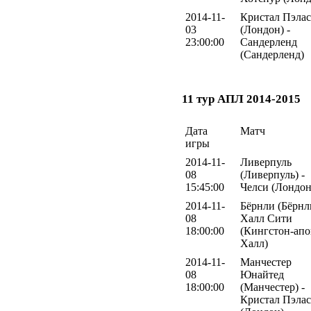
2014-11-
Кристал Пэлас
03
(Лондон) -
23:00:00
Сандерленд
(Сандерленд)
11 тур АПЛ 2014-2015
Дата
Матч
игры
2014-11-
Ливерпуль
08
(Ливерпуль) -
15:45:00
Челси (Лондон
2014-11-
Бёрнли (Бёрнли
08
Халл Сити
18:00:00
(Кингстон-апо
Халл)
2014-11-
Манчестер
08
Юнайтед
18:00:00
(Манчестер) -
Кристал Пэлас