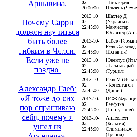
Аршавина.
02
- Виктория
20:00:00
Пльзень (Чехи
2013-10-
Шахтёр Д
Почему Сарри
02
(Украина) -
22:45:00
Манчестер
должен научиться
Юнайтед (Анг
быть более
2013-10-
Байер (Германи
02
Реал Сосьедад
гибким в Челси.
22:45:00
(Испания)
Если уже не
2013-10-
Ювентус (Ита
02
- Галатасарай
поздно.
22:45:00
(Турция)
2013-10-
Реал М (Испан
02
- Копенгаген
Александр Глеб:
22:45:00
(Дания)
«Я тоже до сих
2013-10-
ПСЖ (Франция
02
Бенфика
пор спрашиваю
22:45:00
(Португалия)
себя, почему я
2013-10-
Андерлехт
02
(Бельгия) -
ушел из
22:45:00
Олимпиакос
Арсенала».
(Греция)