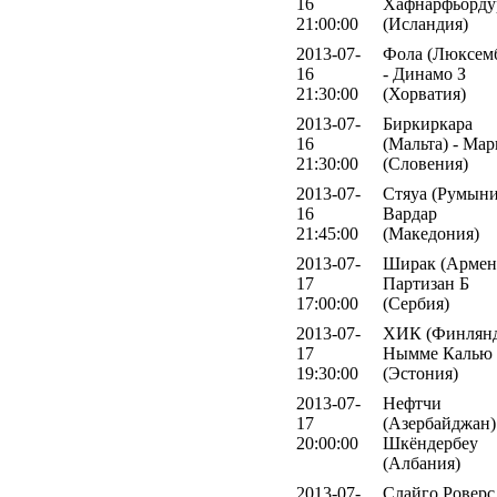
16
Хафнарфьорду
21:00:00
(Исландия)
2013-07-
Фола (Люксем
16
- Динамо З
21:30:00
(Хорватия)
2013-07-
Биркиркара
16
(Мальта) - Ма
21:30:00
(Словения)
2013-07-
Стяуа (Румыни
16
Вардар
21:45:00
(Македония)
2013-07-
Ширак (Армени
17
Партизан Б
17:00:00
(Сербия)
2013-07-
ХИК (Финлянд
17
Нымме Калью
19:30:00
(Эстония)
2013-07-
Нефтчи
17
(Азербайджан)
20:00:00
Шкёндербеу
(Албания)
2013-07-
Слайго Роверс