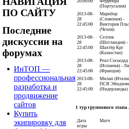
НАВИГАЦИЯ
20:00:00
Феррейра
(Португалия)
ПО САЙТУ
2013-08-
Марибор
28
(Словения) -
22:45:00
Виктория Пль
Последние
(Чехия)
2013-08-
Селтик
дискуссии на
28
(Шотландия) -
22:45:00
Шахтёр Крг
форумах
(Казахстан)
2013-08-
Реал Сосьедад
28
(Испания) - Л
ИнТОП —
22:45:00
(Франция)
профессиональная
2013-08-
Милан (Италия
28
ПСВ Эйндхов
разработка и
22:45:00
(Нидерланды)
продвижение
сайтов
1 тур группового этап
Купить
Дата
Матч
экипировку для
игры