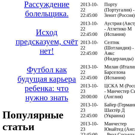
Рассуждение
2013-10-
Порту
22
(Португалия) -
болельщика.
22:45:00
Зенит (Россия)
2013-10-
Аустрия (Авст
22
- Атлетико М
Исход
22:45:00
(Испания)
предсказуем, счёт
2013-10-
Селтик
22
(Шотландия) -
нет!
22:45:00
Аякс
(Нидерланды)
2013-10-
Милан (Италия
Футбол как
22
Барселона
будущая карьера
22:45:00
(Испания)
2013-10-
ЦСКА М (Росс
ребенка: что
23
- Манчестер С
нужно знать
20:00:00
(Англия)
2013-10-
Байер (Германи
23
Шахтёр Д
Популярные
22:45:00
(Украина)
статьи
2013-10-
Манчестер
23
Юнайтед (Анг
22:45:00
- Реал Сосьеда