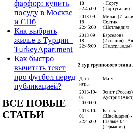
фарфор: купить
18
- Порту
22:45:00
(Португалия)
посуду в Москве
2013-09-
Милан (Италия
и СПб
18
Селтик
22:45:00
(Шотландия)
Как выбрать
2013-09-
Барселона
жилье в Турции -
18
(Испания) - А
22:45:00
(Нидерланды)
TurkeyApartment
Как быстро
2 тур группового этап
вычитать текст
про футбол перед
Дата
Матч
игры
публикацией?
2013-10-
Зенит (Россия)
01
Аустрия (Авст
ВСЕ НОВЫЕ
20:00:00
2013-10-
Базель
СТАТЬИ
01
(Швейцария) -
22:45:00
Шальке-04
(Германия)