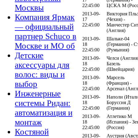
22:45:00
ЦСКА М (Росс
Москвы
2013-09-
Виктория Пль
Компания Ярмак
17
(Чехия) -
22:45:00
Манчестер Си
— официальный
(Англия)
партнер Schuco в
2013-09-
Шальке-04
Москве и МО об
18
(Германия) - С
22:45:00
(Румыния)
Детские
2013-09-
Челси (Англия)
аксессуары для
18
Базель
22:45:00
(Швейцария)
волос: виды и
2013-09-
Марсель
выбор
18
(Франция) -
22:45:00
Арсенал (Англ
Инженерные
2013-09-
Наполи (Итали
системы Ридан:
18
Боруссия Д
22:45:00
(Германия)
автоматизация и
2013-09-
Атлетико М
монтаж
18
(Испания) - Зе
22:45:00
(Россия)
Костяной
2013-09-
Аустрия (Авст