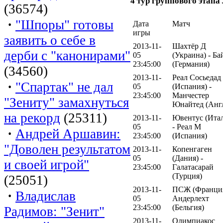
4 тур группового этап
(36574)
·
"Шпоры" готовы
Дата
Матч
игры
заявить о себе в
2013-11-
Шахтёр Д
дерби с "канонирами"
05
(Украина) - Ба
23:45:00
(Германия)
(34560)
2013-11-
Реал Сосьедад
·
"Спартак" не дал
05
(Испания) -
23:45:00
Манчестер
"Зениту" замахнуться
Юнайтед (Анг
на рекорд
(25311)
2013-11-
Ювентус (Ита
05
- Реал М
·
Андрей Аршавин:
23:45:00
(Испания)
"Доволен результатом
2013-11-
Копенгаген
05
(Дания) -
и своей игрой"
23:45:00
Галатасарай
(Турция)
(25051)
2013-11-
ПСЖ (Франция
·
Владислав
05
Андерлехт
23:45:00
(Бельгия)
Радимов: "Зенит"
2013-11-
Олимпиакос