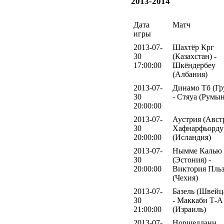
2013-2014
Дата
Матч
игры
2013-07-
Шахтёр Крг
30
(Казахстан) -
17:00:00
Шкёндербеу
(Албания)
2013-07-
Динамо Тб (Гр
30
- Стяуа (Румы
20:00:00
2013-07-
Аустрия (Австр
30
Хафнарфьорду
20:00:00
(Исландия)
2013-07-
Нымме Калью
30
(Эстония) -
20:00:00
Виктория Пль
(Чехия)
2013-07-
Базель (Швейц
30
- Маккаби Т-А
21:00:00
(Израиль)
2013-07-
Норшелланн