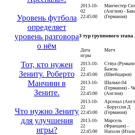
2013-10-
Манчестер Си
02
(Англия) - Бав
Уровень футбола
22:45:00
(Германия)
определяет
уровень разговора
3 тур группового этап
о нём
Дата
Матч
игры
Тот, кто нужен
2013-10-
Стяуа (Румыни
22
Базель
Зениту. Роберто
22:45:00
(Швейцария)
Манчини в
2013-10-
Шальке-04
22
(Германия) - Ч
Зените.
22:45:00
(Англия)
2013-10-
Арсенал (Англ
22
- Боруссия Д
Что нужно Зениту
22:45:00
(Германия)
для улучшения
2013-10-
Марсель
22
(Франция) -
игры?
22:45:00
Наполи (Итали