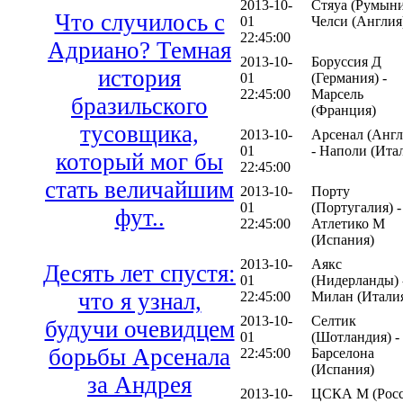
2013-10-
Стяуа (Румыни
Что случилось с
01
Челси (Англия
22:45:00
Адриано? Темная
2013-10-
Боруссия Д
история
01
(Германия) -
22:45:00
Марсель
бразильского
(Франция)
тусовщика,
2013-10-
Арсенал (Англ
01
- Наполи (Ита
который мог бы
22:45:00
стать величайшим
2013-10-
Порту
01
(Португалия) -
фут..
22:45:00
Атлетико М
(Испания)
2013-10-
Аякс
Десять лет спустя:
01
(Нидерланды) 
что я узнал,
22:45:00
Милан (Итали
2013-10-
Селтик
будучи очевидцем
01
(Шотландия) -
борьбы Арсенала
22:45:00
Барселона
(Испания)
за Андрея
2013-10-
ЦСКА М (Росс