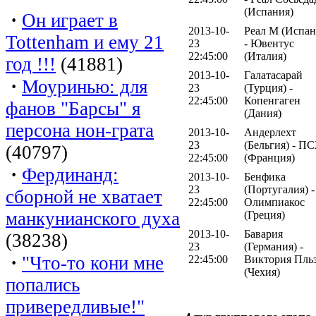
(Испания)
·
Он играет в
2013-10-
Реал М (Испан
Tottenham и ему 21
23
- Ювентус
22:45:00
(Италия)
год !!!
(41881)
2013-10-
Галатасарай
·
Моуринью: для
23
(Турция) -
22:45:00
Копенгаген
фанов "Барсы" я
(Дания)
персона нон-грата
2013-10-
Андерлехт
23
(Бельгия) - П
(40797)
22:45:00
(Франция)
·
Фердинанд:
2013-10-
Бенфика
23
(Португалия) -
сборной не хватает
22:45:00
Олимпиакос
манкунианского духа
(Греция)
2013-10-
Бавария
(38238)
23
(Германия) -
·
"Что-то кони мне
22:45:00
Виктория Пль
(Чехия)
попались
привередливые!"