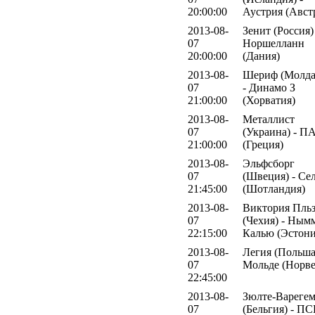
20:00:00
Аустрия (Авст
2013-08-
Зенит (Россия)
07
Норшелланн
20:00:00
(Дания)
2013-08-
Шериф (Молда
07
- Динамо З
21:00:00
(Хорватия)
2013-08-
Металлист
07
(Украина) - 
21:00:00
(Греция)
2013-08-
Эльфсборг
07
(Швеция) - Се
21:45:00
(Шотландия)
2013-08-
Виктория Пль
07
(Чехия) - Ным
22:15:00
Калью (Эстони
2013-08-
Легия (Польша
07
Мольде (Норве
22:45:00
2013-08-
Зюлте-Вареге
07
(Бельгия) - П