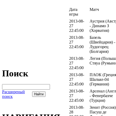
Дата
Матч
игры
2013-08-
Аустрия (Авст
27
- Динамо З
22:45:00
(Хорватия)
2013-08-
Базель
27
(Швейцария) -
22:45:00
Лудогорец
(Болгария)
2013-08-
Легия (Польша
27
Стяуа (Румыни
22:45:00
Поиск
2013-08-
ПАОК (Греция)
27
Шальке-04
22:45:00
(Германия)
2013-08-
Арсенал (Англ
Расширеный
27
- Фенербахче
поиск
22:45:00
(Турция)
2013-08-
Зенит (Россия)
28
Пасуш де