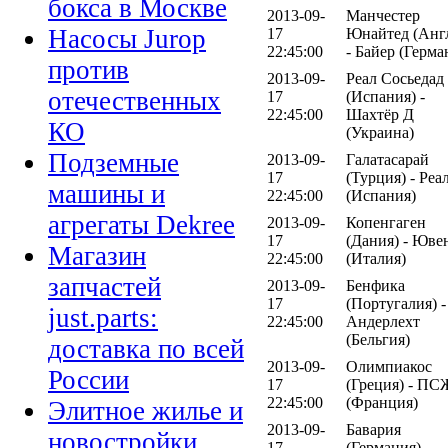
бокса в Москве
2013-09-
Манчестер
Насосы Jurop
17
Юнайтед (Анг
22:45:00
- Байер (Герма
против
2013-09-
Реал Сосьедад
отечественных
17
(Испания) -
22:45:00
Шахтёр Д
КО
(Украина)
Подземные
2013-09-
Галатасарай
17
(Турция) - Реа
машины и
22:45:00
(Испания)
агрегаты Dekree
2013-09-
Копенгаген
17
(Дания) - Юве
Магазин
22:45:00
(Италия)
запчастей
2013-09-
Бенфика
17
(Португалия) -
just.parts:
22:45:00
Андерлехт
(Бельгия)
доставка по всей
2013-09-
Олимпиакос
России
17
(Греция) - ПС
22:45:00
(Франция)
Элитное жилье и
2013-09-
Бавария
новостройки
17
(Германия) -