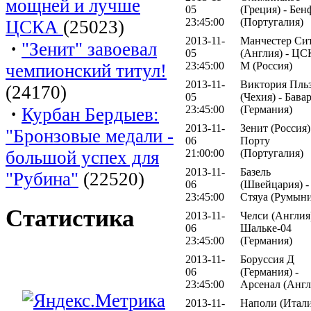
мощней и лучше
05
(Греция) - Бен
23:45:00
(Португалия)
ЦСКА
(25023)
2013-11-
Манчестер Си
·
"Зенит" завоевал
05
(Англия) - Ц
23:45:00
М (Россия)
чемпионский титул!
2013-11-
Виктория Пль
(24170)
05
(Чехия) - Бава
·
23:45:00
(Германия)
Курбан Бердыев:
2013-11-
Зенит (Россия)
"Бронзовые медали -
06
Порту
большой успех для
21:00:00
(Португалия)
2013-11-
Базель
"Рубина"
(22520)
06
(Швейцария) -
23:45:00
Стяуа (Румыни
Статистика
2013-11-
Челси (Англия)
06
Шальке-04
23:45:00
(Германия)
2013-11-
Боруссия Д
06
(Германия) -
23:45:00
Арсенал (Англ
2013-11-
Наполи (Итали