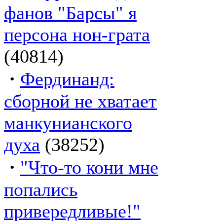
фанов "Барсы" я
персона нон-грата
(40814)
·
Фердинанд:
сборной не хватает
манкунианского
духа
(38252)
·
"Что-то кони мне
попались
привередливые!"