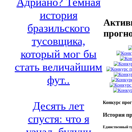
Адриано? Темная
история
Актив
бразильского
прогн
тусовщика,
который мог бы
стать величайшим
фут..
Десять лет
Конкурс про
История пр
спустя: что я
Единственный т
узнал, будучи