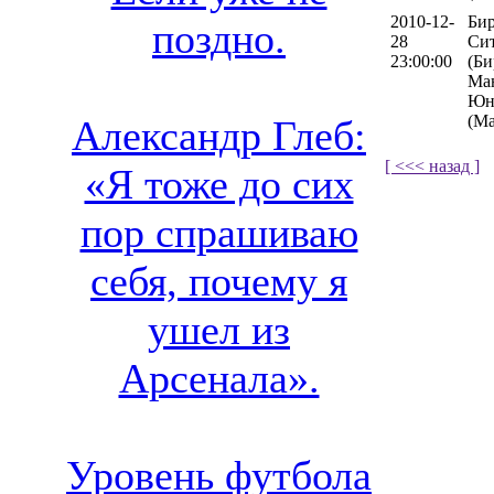
2010-12-
Би
поздно.
28
Си
23:00:00
(Би
Ма
Юн
(Ма
Александр Глеб:
[ <<< назад ]
«Я тоже до сих
пор спрашиваю
себя, почему я
ушел из
Арсенала».
Уровень футбола