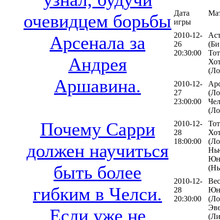
Дата
Ма
очевидцем борьбы
игры
2010-12-
Ас
Арсенала за
26
(Би
20:30:00
Тот
Андрея
Хо
(Ло
Аршавина.
2010-12-
Ар
27
(Ло
23:00:00
Че
(Ло
Почему Сарри
2010-12-
Тот
28
Хо
18:00:00
(Ло
должен научиться
Нь
Юн
быть более
(Нь
2010-12-
Ве
гибким в Челси.
28
Юн
20:30:00
(Ло
Эв
Если уже не
(Ли