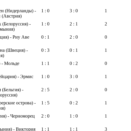
н (Нидерланды) -
1 : 0
3 : 0
1
 (Австрия)
(Белоруссия) -
1 : 0
2 : 1
2
мыния)
ция) - Риу Аве
0 : 1
2 : 0
0
на (Швеция) -
0 : 3
0 : 1
1
я)
) - Мольде
1 : 1
0 : 2
0
йцария) - Эрмис
1 : 0
3 : 0
1
 (Бельгия) -
2 : 5
2 : 0
0
оруссия)
ерские острова) -
1 : 5
0 : 2
1
ия)
ия) - Черноморец
2 : 0
1 : 0
1
ыния) - Виктория
1 : 1
1 : 1
3