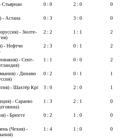
- Стьярнан
0 : 0
2 : 0
0
 - Астана
0 : 3
3 : 0
0
оруссия) - Зюлте-
2 : 2
1 : 1
2
гия)
я) - Нефтчи
2 : 3
0 : 1
2
)
ловакия) - Сент-
1 : 1
0 : 0
2
тландия)
мыния) - Динамо
0 : 2
0 : 1
1
ссия)
тия) - Шахтёр Крг
3 : 0
2 : 0
1
еция) - Сараево
1 : 3
2 : 1
0
цеговина)
я) - Брюгге
0 : 2
1 : 0
0
ень (Чехия) -
1 : 4
1 : 0
0
мыния)