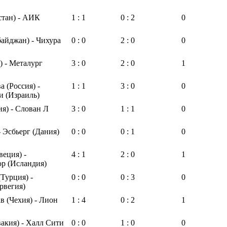
стан) - АИК
1 : 1
0 : 2
0
айджан) - Чихура
0 : 0
2 : 0
0
 - Металург
3 : 0
2 : 0
1
 (Россия) -
1 : 1
3 : 0
0
и (Израиль)
я) - Слован Л
3 : 0
1 : 1
0
- Эсбьерг (Дания)
0 : 0
0 : 1
0
еция) -
4 : 1
2 : 0
1
р (Исландия)
Турция) -
0 : 0
0 : 3
0
рвегия)
в (Чехия) - Лион
1 : 4
0 : 2
1
акия) - Халл Сити
0 : 0
1 : 0
0