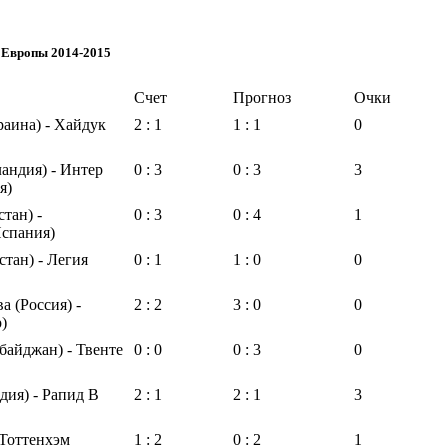
 Европы 2014-2015
Счет
Прогноз
Очки
аина) - Хайдук
2 : 1
1 : 1
0
андия) - Интер
0 : 3
0 : 3
3
я)
тан) -
0 : 3
0 : 4
1
Испания)
стан) - Легия
0 : 1
1 : 0
0
 (Россия) -
2 : 2
3 : 0
0
)
байджан) - Твенте
0 : 0
0 : 3
0
ия) - Рапид В
2 : 1
2 : 1
3
 Тоттенхэм
1 : 2
0 : 2
1