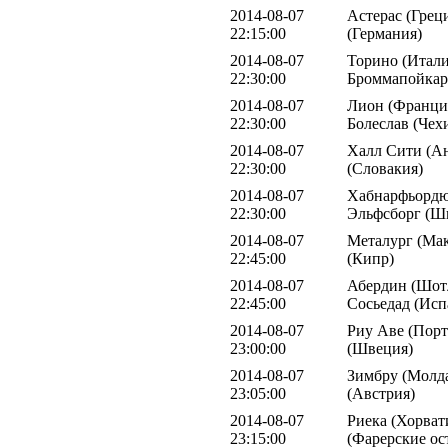
2014-08-07
Астерас (Грец
22:15:00
(Германия)
2014-08-07
Торино (Итали
22:30:00
Броммапойкар
2014-08-07
Лион (Франция
22:30:00
Болеслав (Чех
2014-08-07
Халл Сити (Ан
22:30:00
(Словакия)
2014-08-07
Хабнарфьордюр
22:30:00
Эльфсборг (Ш
2014-08-07
Металург (Мак
22:45:00
(Кипр)
2014-08-07
Абердин (Шотл
22:45:00
Сосьедад (Исп
2014-08-07
Риу Аве (Порт
23:00:00
(Швеция)
2014-08-07
Зимбру (Молда
23:05:00
(Австрия)
2014-08-07
Риека (Хорват
23:15:00
(Фарерские ос