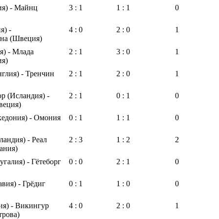
ия) - Майнц
3 : 1
1 : 1
0
я) -
4 : 0
2 : 0
1
на (Швеция)
) - Млада
2 : 1
3 : 0
1
ия)
глия) - Тренчин
2 : 1
2 : 0
1
 (Исландия) -
2 : 1
0 : 1
0
веция)
едония) - Омония
0 : 1
1 : 1
0
андия) - Реал
2 : 3
1 : 2
2
ания)
угалия) - Гётеборг
0 : 0
2 : 1
0
вия) - Грёдиг
0 : 1
1 : 0
0
ия) - Викингур
4 : 0
2 : 0
1
трова)