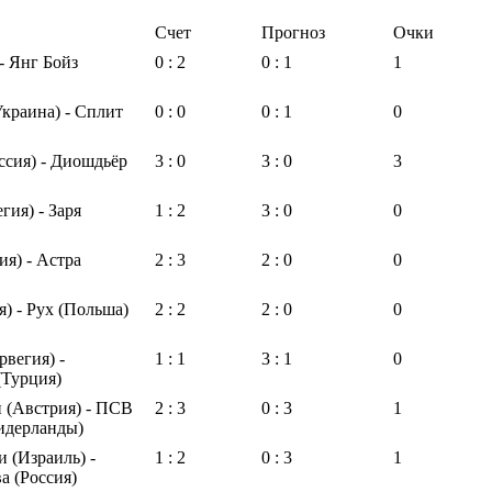
Счет
Прогноз
Очки
- Янг Бойз
0 : 2
0 : 1
1
краина) - Сплит
0 : 0
0 : 1
0
ссия) - Диошдьёр
3 : 0
3 : 0
3
гия) - Заря
1 : 2
3 : 0
0
ия) - Астра
2 : 3
2 : 0
0
я) - Рух (Польша)
2 : 2
2 : 0
0
рвегия) -
1 : 1
3 : 1
0
(Турция)
 (Австрия) - ПСВ
2 : 3
0 : 3
1
идерланды)
 (Израиль) -
1 : 2
0 : 3
1
а (Россия)