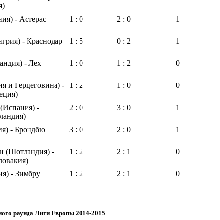
я)
ия) - Астерас
1 : 0
2 : 0
1
грия) - Краснодар
1 : 5
0 : 2
1
андия) - Лех
1 : 0
1 : 2
0
ия и Герцеговина) -
1 : 2
1 : 0
0
еция)
 (Испания) -
2 : 0
3 : 0
1
ландия)
ия) - Брондбю
3 : 0
2 : 0
1
н (Шотландия) -
1 : 2
2 : 1
0
ловакия)
ия) - Зимбру
1 : 2
2 : 1
0
ного раунда Лиги Европы 2014-2015