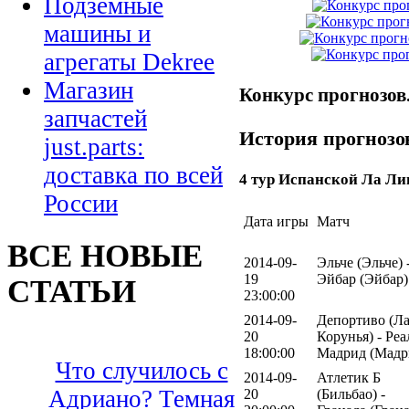
Подземные
машины и
агрегаты Dekree
Магазин
Конкурс прогнозов
запчастей
История прогнозо
just.parts:
доставка по всей
4 тур Испанской Ла Ли
России
Дата игры
Матч
ВСЕ НОВЫЕ
2014-09-
Эльче (Эльче) 
19
Эйбар (Эйбар)
СТАТЬИ
23:00:00
2014-09-
Депортиво (Ла
20
Корунья) - Реа
18:00:00
Мадрид (Мадр
Что случилось с
2014-09-
Атлетик Б
Адриано? Темная
20
(Бильбао) -