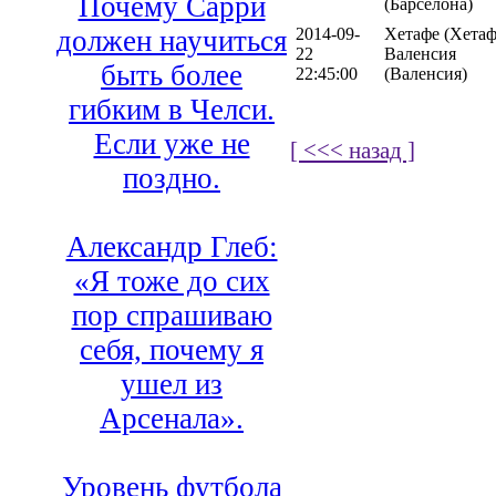
Почему Сарри
(Барселона)
2014-09-
Хетафе (Хетаф
должен научиться
22
Валенсия
быть более
22:45:00
(Валенсия)
гибким в Челси.
Если уже не
[ <<< назад ]
поздно.
Александр Глеб:
«Я тоже до сих
пор спрашиваю
себя, почему я
ушел из
Арсенала».
Уровень футбола