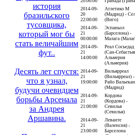
20:00:00
Гранада (Грана
история
2014-09-
Атлетико М
бразильского
20
(Мадрид) - Се
22:00:00
(Виго)
тусовщика,
2014-09-
Эспаньол
который мог бы
21
(Барселона) -
00:00:00
Малага (Малаг
стать величайшим
2014-09-
Реал Сосьедад
фут..
21
(Сан-Себастьян
14:00:00
Альмерия
(Альмерия)
Десять лет спустя:
2014-09-
Вильярреал
21
(Вильярреал) -
что я узнал,
19:00:00
Райо Вальека
(Мадрид)
будучи очевидцем
2014-09-
Кордова
борьбы Арсенала
21
(Кордова) -
21:00:00
Севилья
за Андрея
(Севилья)
Аршавина.
2014-09-
Леванте
21
(Валенсия) -
23:00:00
Барселона