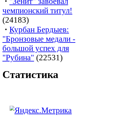
·
"Зенит" завоевал
чемпионский титул!
(24183)
·
Курбан Бердыев:
"Бронзовые медали -
большой успех для
"Рубина"
(22531)
Статистика