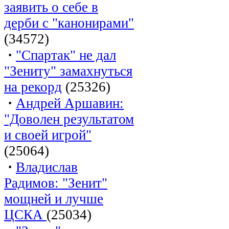
заявить о себе в
дерби с "канонирами"
(34572)
·
"Спартак" не дал
"Зениту" замахнуться
на рекорд
(25326)
·
Андрей Аршавин:
"Доволен результатом
и своей игрой"
(25064)
·
Владислав
Радимов: "Зенит"
мощней и лучше
ЦСКА
(25034)