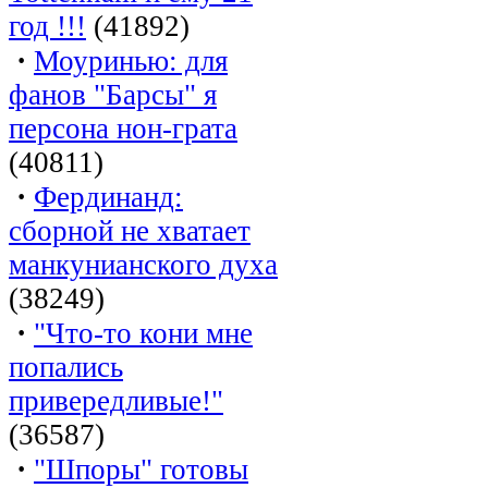
год !!!
(41892)
·
Моуринью: для
фанов "Барсы" я
персона нон-грата
(40811)
·
Фердинанд:
сборной не хватает
манкунианского духа
(38249)
·
"Что-то кони мне
попались
привередливые!"
(36587)
·
"Шпоры" готовы