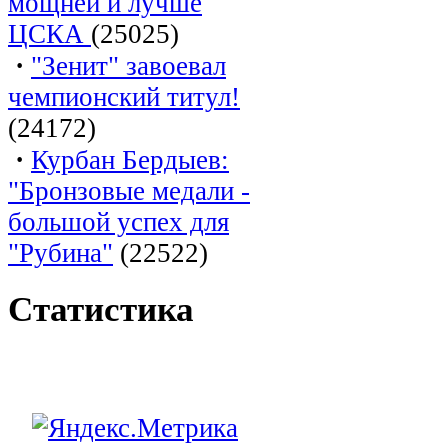
мощней и лучше
ЦСКА
(25025)
·
"Зенит" завоевал
чемпионский титул!
(24172)
·
Курбан Бердыев:
"Бронзовые медали -
большой успех для
"Рубина"
(22522)
Статистика