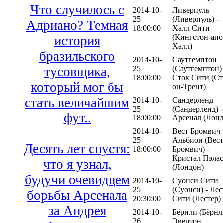
Что случилось с
2014-10-
Ливерпуль
25
(Ливерпуль) -
Адриано? Темная
18:00:00
Халл Сити
(Кингстон-апо
история
Халл)
бразильского
2014-10-
Саутгемптон
25
(Саутгемптон) 
тусовщика,
18:00:00
Сток Сити (Ст
который мог бы
он-Трент)
стать величайшим
2014-10-
Сандерленд
25
(Сандерленд) -
фут..
18:00:00
Арсенал (Лонд
2014-10-
Вест Бромвич
25
Альбион (Вест
Десять лет спустя:
18:00:00
Бромвич) -
Кристал Пэлас
что я узнал,
(Лондон)
будучи очевидцем
2014-10-
Суонси Сити
25
(Суонси) - Лес
борьбы Арсенала
20:30:00
Сити (Лестер)
за Андрея
2014-10-
Бёрнли (Бёрнли
26
Эвертон