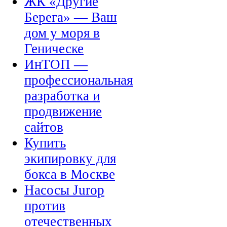
ЖК «Другие
Берега» — Ваш
дом у моря в
Геническе
ИнТОП —
профессиональная
разработка и
продвижение
сайтов
Купить
экипировку для
бокса в Москве
Насосы Jurop
против
отечественных