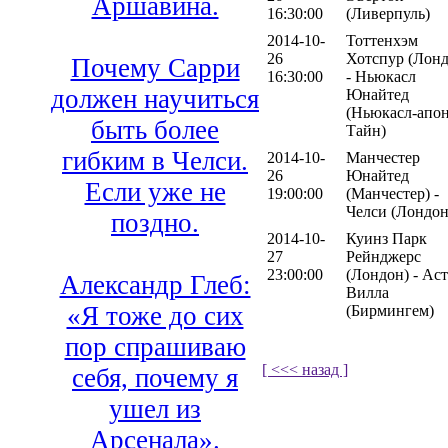
Аршавина.
16:30:00
(Ливерпуль)
2014-10-
Тоттенхэм
26
Хотспур (Лонд
Почему Сарри
16:30:00
- Ньюкасл
должен научиться
Юнайтед
(Ньюкасл-апон
быть более
Тайн)
гибким в Челси.
2014-10-
Манчестер
26
Юнайтед
Если уже не
19:00:00
(Манчестер) -
Челси (Лондон
поздно.
2014-10-
Куинз Парк
27
Рейнджерс
23:00:00
(Лондон) - Ас
Александр Глеб:
Вилла
«Я тоже до сих
(Бирмингем)
пор спрашиваю
[ <<< назад ]
себя, почему я
ушел из
Арсенала».