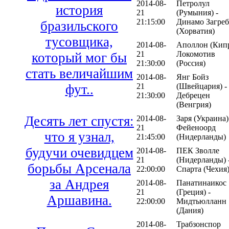
2014-08-
Петролул
история
21
(Румыния) -
21:15:00
Динамо Загреб
бразильского
(Хорватия)
тусовщика,
2014-08-
Аполлон (Кипр
21
Локомотив
который мог бы
21:30:00
(Россия)
стать величайшим
2014-08-
Янг Бойз
21
(Швейцария) -
фут..
21:30:00
Дебрецен
(Венгрия)
Десять лет спустя:
2014-08-
Заря (Украина)
21
Фейеноорд
что я узнал,
21:45:00
(Нидерланды)
будучи очевидцем
2014-08-
ПЕК Зволле
21
(Нидерланды) 
борьбы Арсенала
22:00:00
Спарта (Чехия
за Андрея
2014-08-
Панатинаикос
21
(Греция) -
Аршавина.
22:00:00
Мидтьюлланн
(Дания)
2014-08-
Трабзонспор