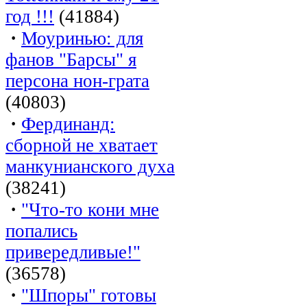
год !!!
(41884)
·
Моуринью: для
фанов "Барсы" я
персона нон-грата
(40803)
·
Фердинанд:
сборной не хватает
манкунианского духа
(38241)
·
"Что-то кони мне
попались
привередливые!"
(36578)
·
"Шпоры" готовы