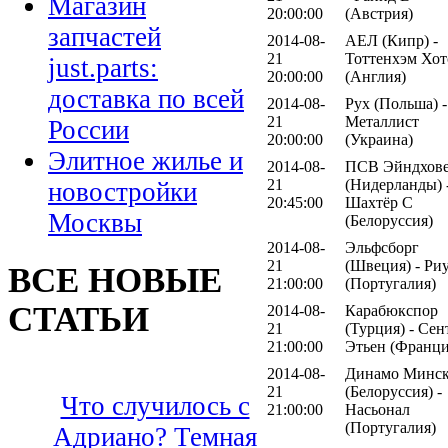
Магазин
20:00:00
(Австрия)
запчастей
2014-08-
АЕЛ (Кипр) -
21
Тоттенхэм Хот
just.parts:
20:00:00
(Англия)
доставка по всей
2014-08-
Рух (Польша) -
21
Металлист
России
20:00:00
(Украина)
Элитное жилье и
2014-08-
ПСВ Эйндхов
21
(Нидерланды) 
новостройки
20:45:00
Шахтёр С
Москвы
(Белоруссия)
2014-08-
Эльфсборг
21
(Швеция) - Ри
ВСЕ НОВЫЕ
21:00:00
(Португалия)
СТАТЬИ
2014-08-
Карабюкспор
21
(Турция) - Сен
21:00:00
Этьен (Франци
2014-08-
Динамо Минс
21
(Белоруссия) -
Что случилось с
21:00:00
Насьонал
(Португалия)
Адриано? Темная