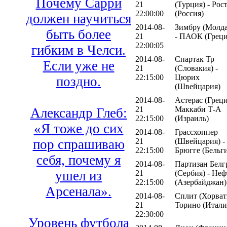
Почему Сарри
21
(Турция) - Рос
22:00:00
(Россия)
должен научиться
2014-08-
Зимбру (Молда
быть более
21
- ПАОК (Греци
22:00:05
гибким в Челси.
2014-08-
Спартак Тр
Если уже не
21
(Словакия) -
22:15:00
Цюрих
поздно.
(Швейцария)
2014-08-
Астерас (Греци
21
Маккаби Т-А
Александр Глеб:
22:15:00
(Израиль)
«Я тоже до сих
2014-08-
Грассхоппер
21
(Швейцария) -
пор спрашиваю
22:15:00
Брюгге (Бельг
себя, почему я
2014-08-
Партизан Белг
ушел из
21
(Сербия) - Не
22:15:00
(Азербайджан)
Арсенала».
2014-08-
Сплит (Хорвати
21
Торино (Итали
22:30:00
Уровень футбола