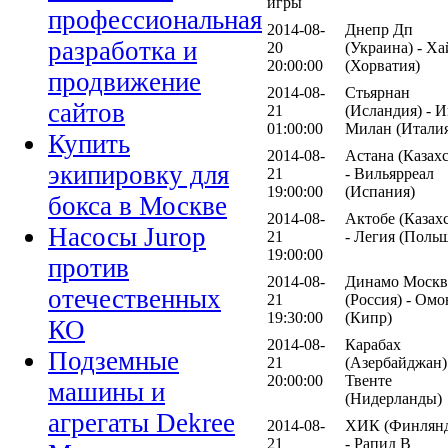
игры
профессиональная
2014-08-
Днепр Дп
разработка и
20
(Украина) - Х
20:00:00
(Хорватия)
продвижение
2014-08-
Стьярнан
сайтов
21
(Исландия) - 
01:00:00
Милан (Итали
Купить
2014-08-
Астана (Казахс
экипировку для
21
- Вильярреал
19:00:00
(Испания)
бокса в Москве
2014-08-
Актобе (Казах
Насосы Jurop
21
- Легия (Поль
19:00:00
против
2014-08-
Динамо Москв
отечественных
21
(Россия) - Омо
19:30:00
(Кипр)
КО
2014-08-
Карабах
Подземные
21
(Азербайджан)
20:00:00
Твенте
машины и
(Нидерланды)
агрегаты Dekree
2014-08-
ХИК (Финлянд
21
- Рапид В