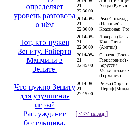
2014-08-
Лион (Франция
определяет
21
Астра (Румыни
22:30:00
уровень разговора
2014-08-
Реал Сосьедад
о нём
21
(Испания) -
22:30:00
Краснодар (Ро
2014-08-
Локерен (Бельг
Тот, кто нужен
21
Халл Сити
22:30:00
(Англия)
Зениту. Роберто
2014-08-
Сараево (Босн
Манчини в
21
Герцеговина) -
22:45:00
Боруссия
Зените.
Мёнхенгладба
(Германия)
2014-08-
Риека (Хорвати
Что нужно Зениту
21
Шериф (Молда
23:15:00
для улучшения
игры?
Рассуждение
[ <<< назад ]
болельщика.