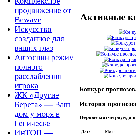
Комплексное
продвижение от
Активные к
Bewave
Искусство
созданное для
ваших глаз
Автоспин режим
полного
расслабления
игрока
Конкурс прогнозов
ЖК «Другие
История прогнозов
Берега» — Ваш
дом у моря в
Первые матчи раунда 
Геническе
ИнТОП —
Дата
Матч