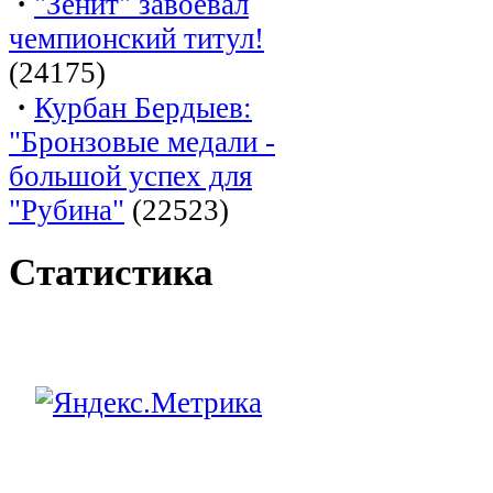
·
"Зенит" завоевал
чемпионский титул!
(24175)
·
Курбан Бердыев:
"Бронзовые медали -
большой успех для
"Рубина"
(22523)
Статистика