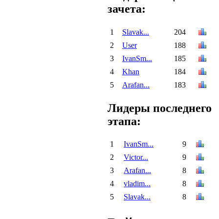
зачета:
1
Slavak...
204
2
User
188
3
IvanSm...
185
4
Khan
184
5
Arafan...
183
Лидеры последнего
этапа:
1
IvanSm...
9
2
Victor...
9
3
Arafan...
8
4
vladim...
8
5
Slavak...
8