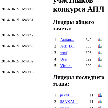
участников
конкурса АПЛ
2014-10-15 16:48:19
2014-10-15 16:48:31
Лидеры общего
зачета:
2014-10-15 16:48:42
1
Arafan...
342
2014-10-15 16:48:53
2
Jack_D...
335
3
wmf
326
4
User
322
2014-10-15 16:49:02
5
Victor...
320
2014-10-15 16:49:13
Лидеры последнего
этапа:
1
pavel6...
11
2
SSAKAL...
11