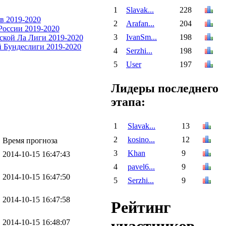
1
Slavak...
228
2
Arafan...
204
3
IvanSm...
198
4
Serzhi...
198
5
User
197
Лидеры последнего
этапа:
1
Slavak...
13
2
kosino...
12
Время прогноза
3
Khan
9
2014-10-15 16:47:43
4
pavel6...
9
2014-10-15 16:47:50
5
Serzhi...
9
2014-10-15 16:47:58
Рейтинг
2014-10-15 16:48:07