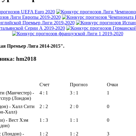
ая Премьер Лига 2014-2015".
тника: hm2018
Счет
Прогноз
Очки
и (Манчестер) -
4 : 1
3 : 1
1
тспур (Лондон)
он) - Халл Сити
2 : 2
2 : 0
0
он-Халл)
и) - Вест Хэм
1 : 3
1 : 1
0
дон)
 (Лондон) -
1 : 2
1 : 2
3