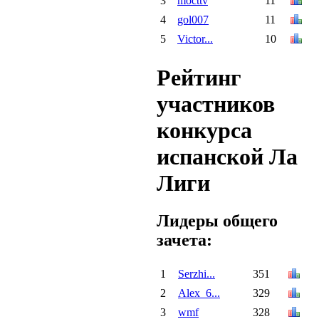
3
mocttv
11
4
gol007
11
5
Victor...
10
Рейтинг
участников
конкурса
испанской Ла
Лиги
Лидеры общего
зачета:
1
Serzhi...
351
2
Alex_6...
329
3
wmf
328