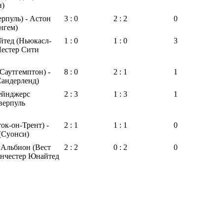
н)
рпуль) - Астон
3 : 0
2 : 2
0
нгем)
тед (Ньюкасл-
1 : 0
1 : 0
3
Лестер Сити
Саутгемптон) -
8 : 0
2 : 1
1
Сандерленд)
ейнджерс
2 : 3
1 : 3
1
верпуль
ок-он-Трент) -
2 : 1
1 : 1
0
(Суонси)
 Альбион (Вест
2 : 2
0 : 2
0
анчестер Юнайтед