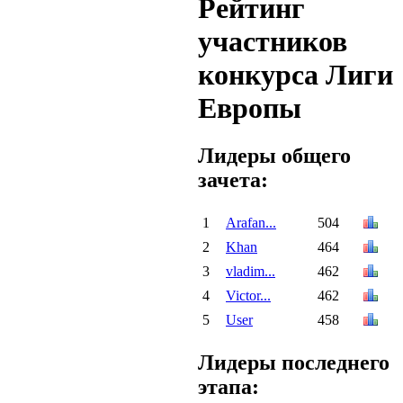
Рейтинг
участников
конкурса Лиги
Европы
Лидеры общего
зачета:
1
Arafan...
504
2
Khan
464
3
vladim...
462
4
Victor...
462
5
User
458
Лидеры последнего
этапа: