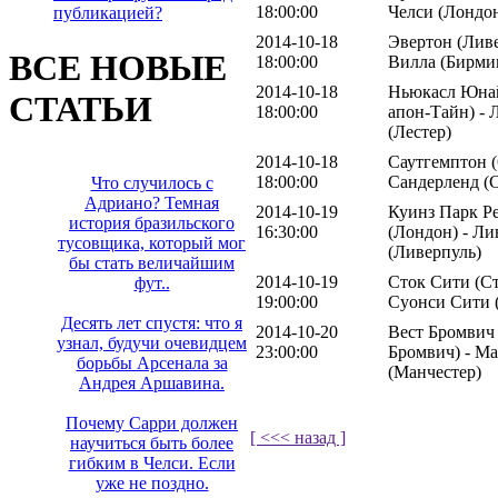
18:00:00
Челси (Лондо
публикацией?
2014-10-18
Эвертон (Ливе
ВСЕ НОВЫЕ
18:00:00
Вилла (Бирми
2014-10-18
Ньюкасл Юнай
СТАТЬИ
18:00:00
апон-Тайн) - 
(Лестер)
2014-10-18
Саутгемптон (
18:00:00
Сандерленд (
Что случилось с
Адриано? Темная
2014-10-19
Куинз Парк Р
история бразильского
16:30:00
(Лондон) - Ли
тусовщика, который мог
(Ливерпуль)
бы стать величайшим
2014-10-19
Сток Сити (Ст
фут..
19:00:00
Суонси Сити 
Десять лет спустя: что я
2014-10-20
Вест Бромвич
узнал, будучи очевидцем
23:00:00
Бромвич) - М
борьбы Арсенала за
(Манчестер)
Андрея Аршавина.
Почему Сарри должен
[ <<< назад ]
научиться быть более
гибким в Челси. Если
уже не поздно.