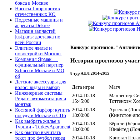
бокса в Москве
Насосы Jurop против
отечественных КО
Подземные машины и
агрегаты Dekree
Магазин запчастей
just.parts: доставка по
всей России
Конкурс прогнозов. "Английск
Элитное жилье и
новостройки Москвы
Компания Ярмак —
История прогнозов учас
официальный партнер
Schuco в Москве и МО
8 тур АПЛ 2014-2015
об
Детские аксессуары для
Дата игры
Матч
волос: виды и выбор
Инженерные системы
2014-10-18
Манчестер Сит
Ридан: автоматизация и
15:45:00
Тоттенхэм Хо
монтаж
2014-10-18
Арсенал (Лонд
Костяной фарфор: купить
18:00:00
(Кингстон-ап
посуду в Москве и СПб
Как выбрать жилье в
2014-10-18
Бёрнли (Бёрнл
Турции - TurkeyApartment
18:00:00
Юнайтед (Лон
Как быстро вычитать
2014-10-18
Кристал Пэлас
текст про футбол перед