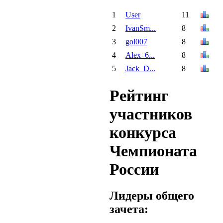
1
User
11
2
IvanSm...
8
3
gol007
8
4
Alex_6...
8
5
Jack_D...
8
Рейтинг
участников
конкурса
Чемпионата
России
Лидеры общего
зачета: