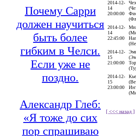
2014-12-
Чез
Почему Сарри
14
(Че
20:00:00
Фи
(Фл
должен научиться
2014-12-
Ми
14
(Ми
быть более
22:45:00
На
(Не
гибким в Челси.
2014-12-
Эм
15
(Эм
Если уже не
21:00:00
То
(Ту
поздно.
2014-12-
Кь
15
(Ве
23:00:00
Ин
(М
Александр Глеб:
[ <<< назад ]
«Я тоже до сих
пор спрашиваю