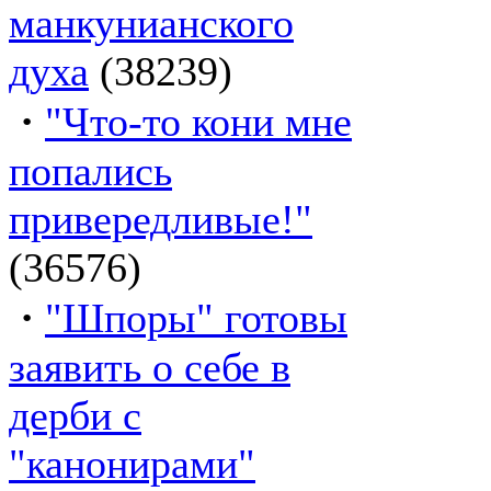
манкунианского
духа
(38239)
·
"Что-то кони мне
попались
привередливые!"
(36576)
·
"Шпоры" готовы
заявить о себе в
дерби с
"канонирами"