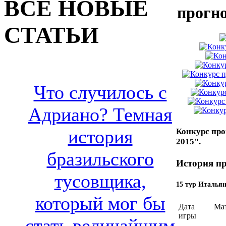
ВСЕ НОВЫЕ
прогн
СТАТЬИ
Что случилось с
Адриано? Темная
история
Конкурс про
2015".
бразильского
История пр
тусовщика,
15 тур Итальян
который мог бы
Дата
Ма
игры
стать величайшим