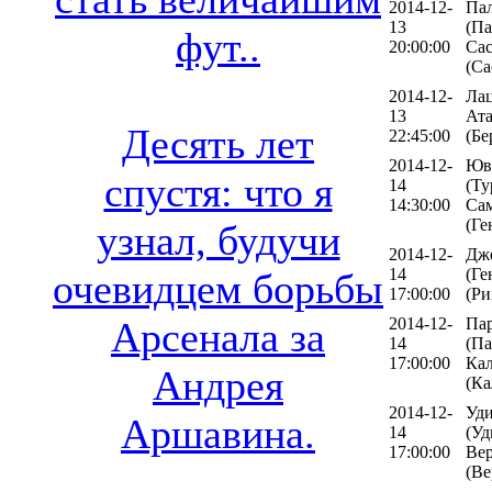
2014-12-
Па
13
(Па
фут..
20:00:00
Сас
(Са
2014-12-
Лац
13
Ата
Десять лет
22:45:00
(Бе
2014-12-
Юв
спустя: что я
14
(Ту
14:30:00
Са
(Ге
узнал, будучи
2014-12-
Дж
14
(Ге
очевидцем борьбы
17:00:00
(Ри
2014-12-
Па
Арсенала за
14
(Па
17:00:00
Ка
Андрея
(Ка
2014-12-
Уди
Аршавина.
14
(Уд
17:00:00
Ве
(Ве