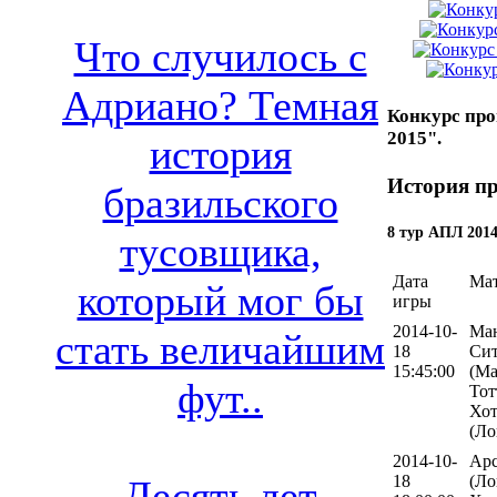
Что случилось с
Адриано? Темная
Конкурс про
2015".
история
История пр
бразильского
8 тур АПЛ 2014
тусовщика,
Дата
Ма
который мог бы
игры
2014-10-
Ман
стать величайшим
18
Си
15:45:00
(Ма
фут..
Тот
Хот
(Ло
2014-10-
Арс
18
(Ло
Десять лет