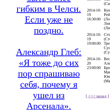
(Са
гибким в Челси.
2014-10-
Куи
19
Рей
Если уже не
16:30:00
(Ло
Лив
поздно.
(Ли
2014-10-
Сто
19
(Ст
19:00:00
Тре
Су
Александр Глеб:
(Су
2014-10-
Вес
«Я тоже до сих
20
Аль
23:00:00
Бро
пор спрашиваю
Ман
Юн
(Ма
себя, почему я
ушел из
[ <<< назад ]
Арсенала».