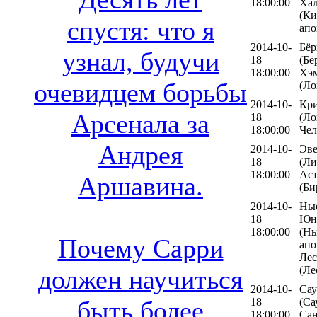
18:00:00
Хал
(Ки
спустя: что я
апо
2014-10-
Бёр
узнал, будучи
18
(Бё
18:00:00
Хэ
очевидцем борьбы
(Ло
2014-10-
Кри
Арсенала за
18
(Ло
18:00:00
Чел
Андрея
2014-10-
Эве
18
(Ли
18:00:00
Аст
Аршавина.
(Би
2014-10-
Нь
18
Юн
18:00:00
(Нь
Почему Сарри
апо
Лес
(Ле
должен научиться
2014-10-
Сау
18
(Са
быть более
18:00:00
Сан