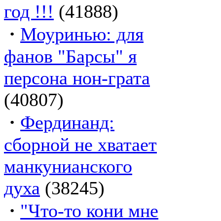
год !!!
(41888)
·
Моуринью: для
фанов "Барсы" я
персона нон-грата
(40807)
·
Фердинанд:
сборной не хватает
манкунианского
духа
(38245)
·
"Что-то кони мне