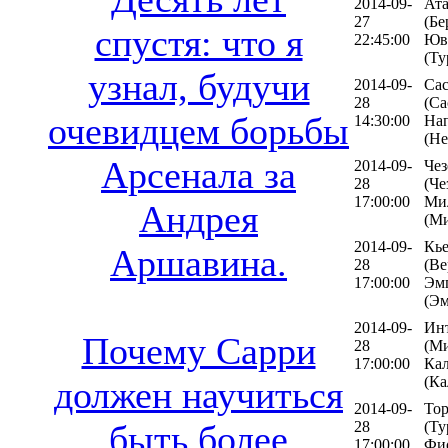
2014-09-
Ата
27
(Бе
спустя: что я
22:45:00
Юв
(Ту
узнал, будучи
2014-09-
Сас
28
(Са
очевидцем борьбы
14:30:00
На
(Не
Арсенала за
2014-09-
Чез
28
(Че
17:00:00
Ми
Андрея
(М
2014-09-
Кь
Аршавина.
28
(Ве
17:00:00
Эм
(Э
2014-09-
Ин
Почему Сарри
28
(Ми
17:00:00
Ка
(Ка
должен научиться
2014-09-
То
28
(Ту
быть более
17:00:00
Фи