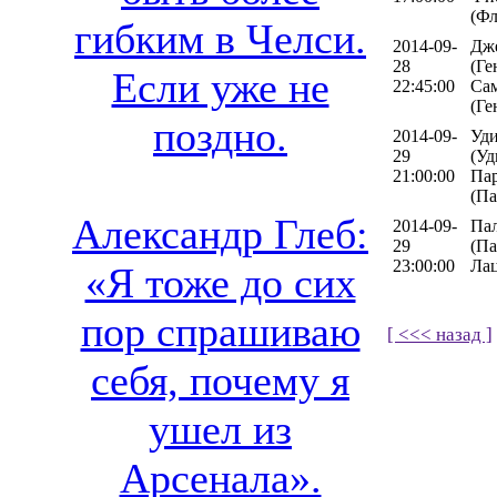
(Фл
гибким в Челси.
2014-09-
Дж
28
(Ге
Если уже не
22:45:00
Са
(Ге
поздно.
2014-09-
Уди
29
(Уд
21:00:00
Па
(Па
Александр Глеб:
2014-09-
Па
29
(Па
23:00:00
Лац
«Я тоже до сих
пор спрашиваю
[ <<< назад ]
себя, почему я
ушел из
Арсенала».