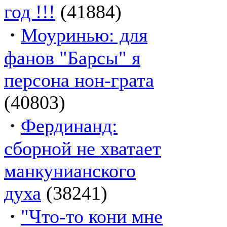
год !!!
(41884)
·
Моуринью: для
фанов "Барсы" я
персона нон-грата
(40803)
·
Фердинанд:
сборной не хватает
манкунианского
духа
(38241)
·
"Что-то кони мне