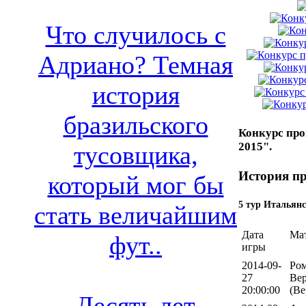
Что случилось с
Адриано? Темная
история
бразильского
Конкурс про
2015".
тусовщика,
История пр
который мог бы
5 тур Итальянс
стать величайшим
Дата
Ма
фут..
игры
2014-09-
Ром
27
Ве
20:00:00
(Ве
Десять лет