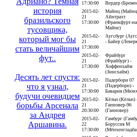
Адриано? Темная
17:30:00
Вердер (Бреме
история
2015-02-
Майнц (Майнц)
21
Айнтрахт
бразильского
17:30:00
(Франкфурт-на
Майне)
тусовщика,
2015-02-
Аугсбург (Аугс
который мог бы
21
- Байер (Левер
стать величайшим
17:30:00
2015-02-
Фрайбург
фут..
21
(Фрайбург) -
17:30:00
Хоффенхайм
(Зинсхайм)
Десять лет спустя:
2015-02-
Падерборн 07
что я узнал,
21
(Падерборн) -
17:30:00
Бавария (Мюнх
будучи очевидцем
2015-02-
Кёльн (Кёльн) 
борьбы Арсенала
21
Ганновер-96
20:30:00
(Ганновер)
за Андрея
2015-02-
Гамбург (Гамбу
Аршавина.
22
Боруссия М
17:30:00
(Мёнхенгладба