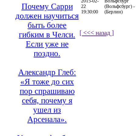
2015-02-
Вольфсбург
Почему Сарри
22
(Вольфсбург) -
19:30:00
(Берлин)
должен научиться
быть более
[ <<< назад ]
гибким в Челси.
Если уже не
поздно.
Александр Глеб:
«Я тоже до сих
пор спрашиваю
себя, почему я
ушел из
Арсенала».