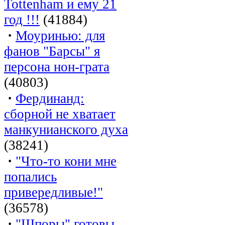
Tottenham и ему 21
год !!!
(41884)
·
Моуринью: для
фанов "Барсы" я
персона нон-грата
(40803)
·
Фердинанд:
сборной не хватает
манкунианского духа
(38241)
·
"Что-то кони мне
попались
привередливые!"
(36578)
·
"Шпоры" готовы