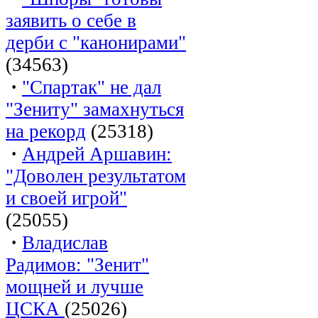
заявить о себе в
дерби с "канонирами"
(34563)
·
"Спартак" не дал
"Зениту" замахнуться
на рекорд
(25318)
·
Андрей Аршавин:
"Доволен результатом
и своей игрой"
(25055)
·
Владислав
Радимов: "Зенит"
мощней и лучше
ЦСКА
(25026)