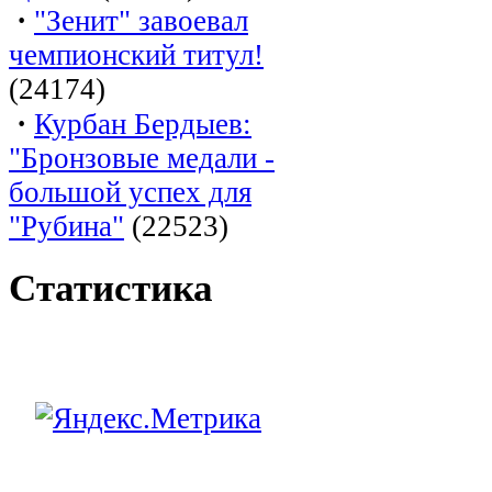
·
"Зенит" завоевал
чемпионский титул!
(24174)
·
Курбан Бердыев:
"Бронзовые медали -
большой успех для
"Рубина"
(22523)
Статистика