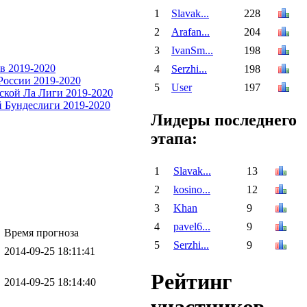
1
Slavak...
228
2
Arafan...
204
3
IvanSm...
198
4
Serzhi...
198
5
User
197
Лидеры последнего
этапа:
1
Slavak...
13
2
kosino...
12
3
Khan
9
4
pavel6...
9
Время прогноза
5
Serzhi...
9
2014-09-25 18:11:41
Рейтинг
2014-09-25 18:14:40