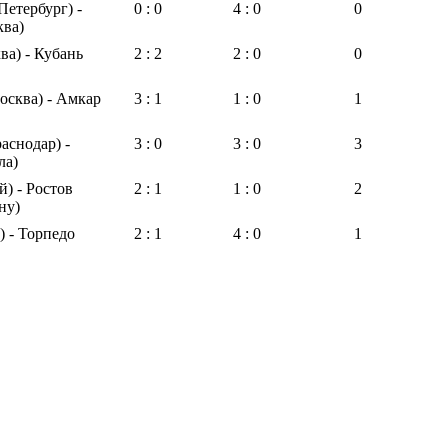
Петербург) -
0 : 0
4 : 0
0
ква)
а) - Кубань
2 : 2
2 : 0
0
осква) - Амкар
3 : 1
1 : 0
1
аснодар) -
3 : 0
3 : 0
3
ла)
й) - Ростов
2 : 1
1 : 0
2
ну)
) - Торпедо
2 : 1
4 : 0
1