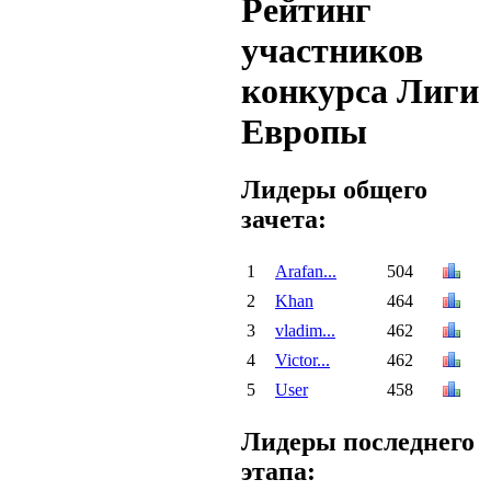
Рейтинг
участников
конкурса Лиги
Европы
Лидеры общего
зачета:
1
Arafan...
504
2
Khan
464
3
vladim...
462
4
Victor...
462
5
User
458
Лидеры последнего
этапа: