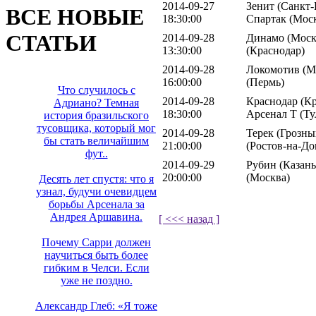
2014-09-27
Зенит (Санкт-
ВСЕ НОВЫЕ
18:30:00
Спартак (Мос
СТАТЬИ
2014-09-28
Динамо (Москв
13:30:00
(Краснодар)
2014-09-28
Локомотив (М
16:00:00
(Пермь)
Что случилось с
2014-09-28
Краснодар (Кр
Адриано? Темная
18:30:00
Арсенал Т (Ту
история бразильского
тусовщика, который мог
2014-09-28
Терек (Грозны
бы стать величайшим
21:00:00
(Ростов-на-До
фут..
2014-09-29
Рубин (Казань
20:00:00
(Москва)
Десять лет спустя: что я
узнал, будучи очевидцем
борьбы Арсенала за
Андрея Аршавина.
[ <<< назад ]
Почему Сарри должен
научиться быть более
гибким в Челси. Если
уже не поздно.
Александр Глеб: «Я тоже