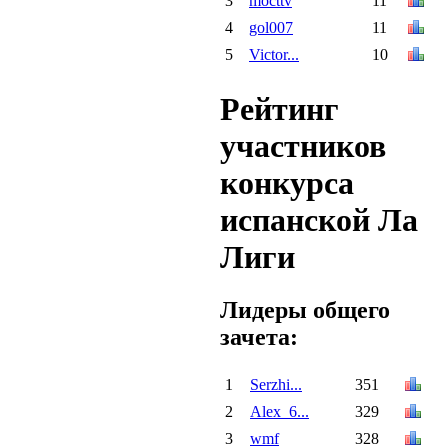
3
mocttv
11
4
gol007
11
5
Victor...
10
Рейтинг
участников
конкурса
испанской Ла
Лиги
Лидеры общего
зачета:
1
Serzhi...
351
2
Alex_6...
329
3
wmf
328