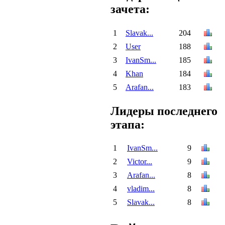
зачета:
1
Slavak...
204
2
User
188
3
IvanSm...
185
4
Khan
184
5
Arafan...
183
Лидеры последнего
этапа:
1
IvanSm...
9
2
Victor...
9
3
Arafan...
8
4
vladim...
8
5
Slavak...
8