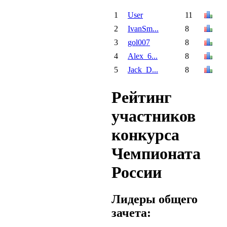
1
User
11
2
IvanSm...
8
3
gol007
8
4
Alex_6...
8
5
Jack_D...
8
Рейтинг
участников
конкурса
Чемпионата
России
Лидеры общего
зачета: