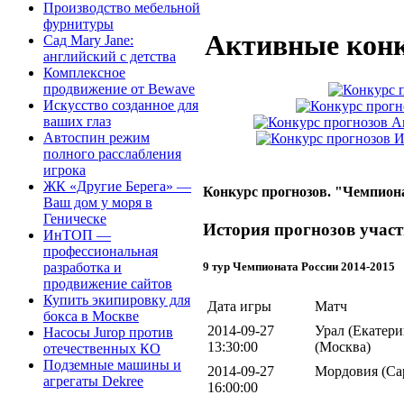
Производство мебельной
фурнитуры
Активные конк
Сад Mary Jane:
английский с детства
Комплексное
продвижение от Bewave
Искусство созданное для
ваших глаз
Автоспин режим
полного расслабления
игрока
ЖК «Другие Берега» —
Конкурс прогнозов. "Чемпиона
Ваш дом у моря в
Геническе
История прогнозов участ
ИнТОП —
профессиональная
9 тур Чемпионата России 2014-2015
разработка и
продвижение сайтов
Купить экипировку для
Дата игры
Матч
бокса в Москве
2014-09-27
Урал (Екатер
Насосы Jurop против
13:30:00
(Москва)
отечественных КО
Подземные машины и
2014-09-27
Мордовия (Сар
агрегаты Dekree
16:00:00