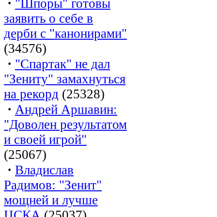
·
"Шпоры" готовы
заявить о себе в
дерби с "канонирами"
(34576)
·
"Спартак" не дал
"Зениту" замахнуться
на рекорд
(25328)
·
Андрей Аршавин:
"Доволен результатом
и своей игрой"
(25067)
·
Владислав
Радимов: "Зенит"
мощней и лучше
ЦСКА
(25037)