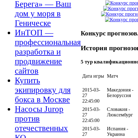
Берега» — Ваш
дом у моря в
Геническе
ИнТОП —
Конкурс прогнозов
профессиональная
История прогнозо
разработка и
продвижение
5 тур квалификационн
сайтов
Дата игры
Матч
Купить
экипировку для
2015-03-
Македония -
27
Белоруссия
бокса в Москве
22:45:00
Насосы Jurop
2015-03-
Словакия -
27
Люксембург
против
22:45:00
отечественных
2015-03-
Испания -
27
Украина
КО