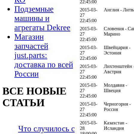
22:45:00
Подземные
2015-03-
Англия - Литв
27
машины и
22:45:00
агрегаты Dekree
2015-03-
Словения - Са
27
Марино
Магазин
22:45:00
запчастей
2015-03-
Швейцария -
27
Эстония
just.parts:
22:45:00
доставка по всей
2015-03-
Лихтенштейн 
27
Австрия
России
22:45:00
2015-03-
Молдавия -
ВСЕ НОВЫЕ
27
Швеция
22:45:00
СТАТЬИ
2015-03-
Черногория -
27
Россия
22:45:00
2015-03-
Казахстан -
Что случилось с
28
Исландия
18:00:00