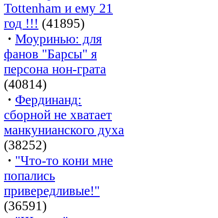
Tottenham и ему 21
год !!!
(41895)
·
Моуринью: для
фанов "Барсы" я
персона нон-грата
(40814)
·
Фердинанд:
сборной не хватает
манкунианского духа
(38252)
·
"Что-то кони мне
попались
привередливые!"
(36591)