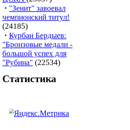
·
"Зенит" завоевал
чемпионский титул!
(24185)
·
Курбан Бердыев:
"Бронзовые медали -
большой успех для
"Рубина"
(22534)
Статистика