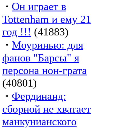
·
Он играет в
Tottenham и ему 21
год !!!
(41883)
·
Моуринью: для
фанов "Барсы" я
персона нон-грата
(40801)
·
Фердинанд:
сборной не хватает
манкунианского