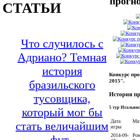
прогн
СТАТЬИ
Что случилось с
Адриано? Темная
история
Конкурс про
2015".
бразильского
История пр
тусовщика,
5 тур Итальянс
который мог бы
Дата
Ма
стать величайшим
игры
2014-09-
Ром
фут..