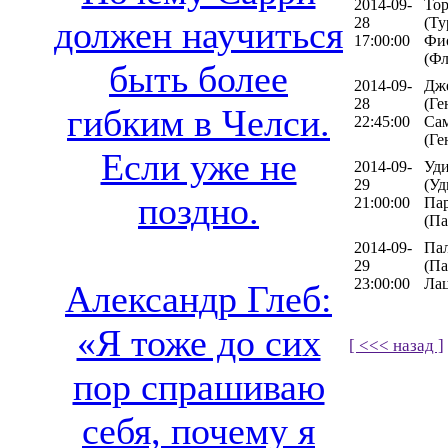
2014-09-
То
28
(Ту
должен научиться
17:00:00
Фи
(Фл
быть более
2014-09-
Дж
28
(Ге
гибким в Челси.
22:45:00
Са
(Ге
Если уже не
2014-09-
Уди
29
(Уд
поздно.
21:00:00
Па
(Па
2014-09-
Па
29
(Па
23:00:00
Лац
Александр Глеб:
«Я тоже до сих
[ <<< назад ]
пор спрашиваю
себя, почему я