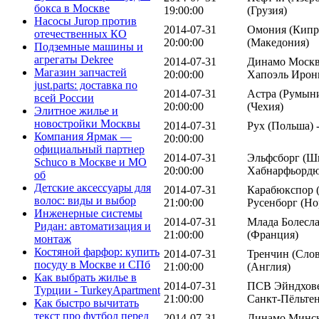
бокса в Москве
19:00:00
(Грузия)
Насосы Jurop против
2014-07-31
Омония (Кипр)
отечественных КО
20:00:00
(Македония)
Подземные машины и
агрегаты Dekree
2014-07-31
Динамо Москва
Магазин запчастей
20:00:00
Хапоэль Ирон
just.parts: доставка по
2014-07-31
Астра (Румыни
всей России
20:00:00
(Чехия)
Элитное жилье и
новостройки Москвы
2014-07-31
Рух (Польша) 
Компания Ярмак —
20:00:00
официальный партнер
2014-07-31
Эльфсборг (Шв
Schuco в Москве и МО
20:00:00
Хабнарфьордю
об
Детские аксессуары для
2014-07-31
Карабюкспор (
волос: виды и выбор
21:00:00
Русенборг (Но
Инженерные системы
2014-07-31
Млада Болесла
Ридан: автоматизация и
21:00:00
(Франция)
монтаж
Костяной фарфор: купить
2014-07-31
Тренчин (Слов
посуду в Москве и СПб
21:00:00
(Англия)
Как выбрать жилье в
2014-07-31
ПСВ Эйндхове
Турции - TurkeyApartment
21:00:00
Санкт-Пёльтен
Как быстро вычитать
текст про футбол перед
2014-07-31
Динамо Минск 