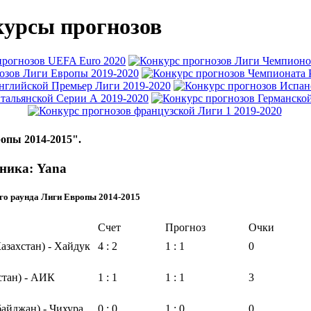
урсы прогнозов
опы 2014-2015".
ника: Yana
го раунда Лиги Европы 2014-2015
Счет
Прогноз
Очки
азахстан) - Хайдук
4 : 2
1 : 1
0
стан) - АИК
1 : 1
1 : 1
3
айджан) - Чихура
0 : 0
1 : 0
0