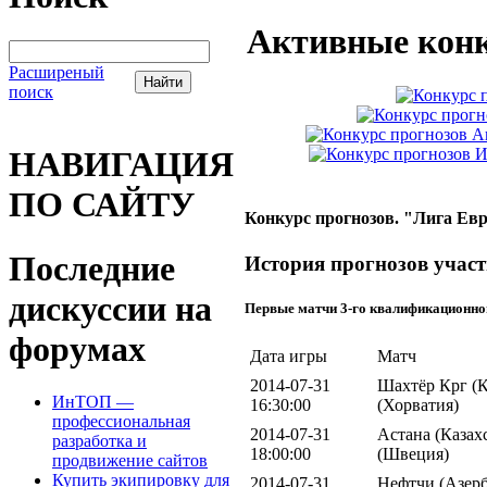
Активные конк
Расширеный
поиск
НАВИГАЦИЯ
ПО САЙТУ
Конкурс прогнозов. "Лига Евр
Последние
История прогнозов участ
дискуссии на
Первые матчи 3-го квалификационно
форумах
Дата игры
Матч
2014-07-31
Шахтёр Крг (К
ИнТОП —
16:30:00
(Хорватия)
профессиональная
2014-07-31
Астана (Казах
разработка и
18:00:00
(Швеция)
продвижение сайтов
Купить экипировку для
2014-07-31
Нефтчи (Азерб