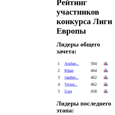
Рейтинг
участников
конкурса Лиги
Европы
Лидеры общего
зачета:
1
Arafan...
504
2
Khan
464
3
vladim...
462
4
Victor...
462
5
User
458
Лидеры последнего
этапа: