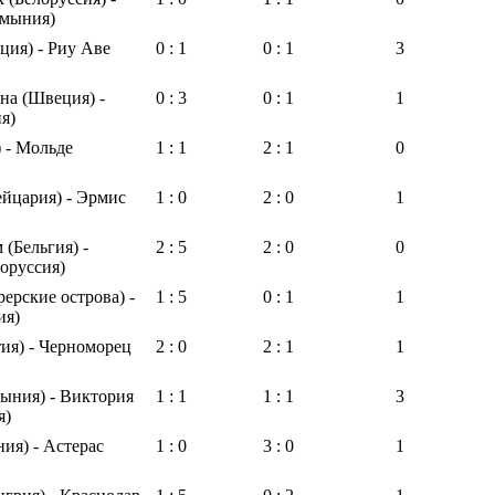
мыния)
ция) - Риу Аве
0 : 1
0 : 1
3
на (Швеция) -
0 : 3
0 : 1
1
я)
) - Мольде
1 : 1
2 : 1
0
йцария) - Эрмис
1 : 0
2 : 0
1
 (Бельгия) -
2 : 5
2 : 0
0
оруссия)
ерские острова) -
1 : 5
0 : 1
1
ия)
ия) - Черноморец
2 : 0
2 : 1
1
ыния) - Виктория
1 : 1
1 : 1
3
я)
ия) - Астерас
1 : 0
3 : 0
1