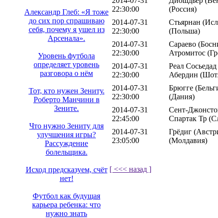
2014-07-31
Диошдьёр (Вен
22:30:00
(Россия)
Александр Глеб: «Я тоже
до сих пор спрашиваю
2014-07-31
Стьярнан (Исл
себя, почему я ушел из
22:30:00
(Польша)
Арсенала».
2014-07-31
Сараево (Босн
22:30:00
Атромитос (Гр
Уровень футбола
определяет уровень
2014-07-31
Реал Сосьедад
разговора о нём
22:30:00
Абердин (Шот
2014-07-31
Брюгге (Бельг
Тот, кто нужен Зениту.
22:30:00
(Дания)
Роберто Манчини в
Зените.
2014-07-31
Сент-Джонсто
22:45:00
Спартак Тр (С
Что нужно Зениту для
2014-07-31
Грёдиг (Австр
улучшения игры?
23:05:00
(Молдавия)
Рассуждение
болельщика.
[ <<< назад ]
Исход предсказуем, счёт
нет!
Футбол как будущая
карьера ребенка: что
нужно знать