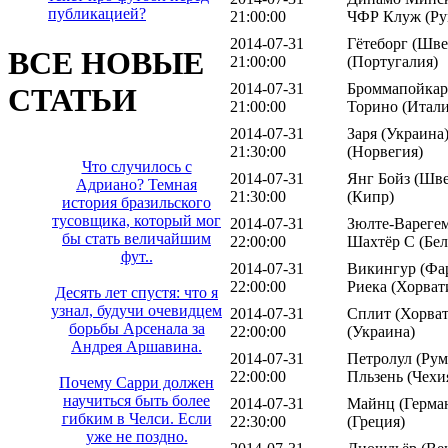
публикацией?
21:00:00
ЧФР Клуж (Ру
2014-07-31
Гётеборг (Шве
ВСЕ НОВЫЕ
21:00:00
(Португалия)
2014-07-31
Броммапойкар
СТАТЬИ
21:00:00
Торино (Итали
2014-07-31
Заря (Украина
21:30:00
(Норвегия)
Что случилось с
2014-07-31
Янг Бойз (Шве
Адриано? Темная
21:30:00
(Кипр)
история бразильского
тусовщика, который мог
2014-07-31
Зюлте-Варегем
бы стать величайшим
22:00:00
Шахтёр С (Бел
фут..
2014-07-31
Викингур (Фар
22:00:00
Риека (Хорват
Десять лет спустя: что я
узнал, будучи очевидцем
2014-07-31
Сплит (Хорват
борьбы Арсенала за
22:00:00
(Украина)
Андрея Аршавина.
2014-07-31
Петролул (Рум
22:00:00
Пльзень (Чехи
Почему Сарри должен
научиться быть более
2014-07-31
Майнц (Герман
гибким в Челси. Если
22:30:00
(Греция)
уже не поздно.