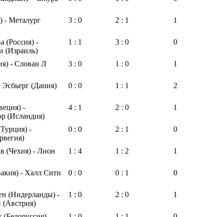
 - Металург
3 : 0
2 : 1
1
 (Россия) -
1 : 1
3 : 0
0
и (Израиль)
я) - Слован Л
3 : 0
1 : 0
1
- Эсбьерг (Дания)
0 : 0
1 : 1
2
еция) -
4 : 1
2 : 0
1
р (Исландия)
Турция) -
0 : 0
2 : 1
0
рвегия)
в (Чехия) - Лион
1 : 4
1 : 2
1
акия) - Халл Сити
0 : 0
0 : 1
0
н (Нидерланды) -
1 : 0
2 : 0
1
 (Австрия)
(Белоруссия) -
1 : 0
1 : 1
0