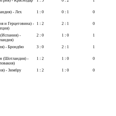
грия) - Краснодар
1 : 5
0 : 2
1
андия) - Лех
1 : 0
0 : 1
0
ия и Герцеговина) -
1 : 2
2 : 1
0
еция)
 (Испания) -
2 : 0
1 : 0
1
ландия)
ия) - Брондбю
3 : 0
2 : 1
1
н (Шотландия) -
1 : 2
1 : 0
0
ловакия)
ия) - Зимбру
1 : 2
1 : 0
0