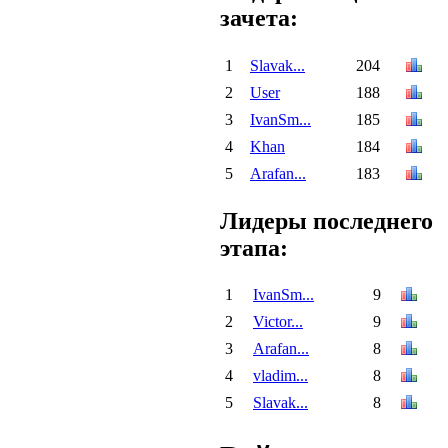
зачета:
1
Slavak...
204
2
User
188
3
IvanSm...
185
4
Khan
184
5
Arafan...
183
Лидеры последнего
этапа:
1
IvanSm...
9
2
Victor...
9
3
Arafan...
8
4
vladim...
8
5
Slavak...
8