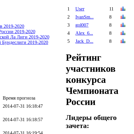
1
User
11
2
IvanSm...
8
3
gol007
8
4
Alex_6...
8
5
Jack_D...
8
Рейтинг
участников
конкурса
Чемпионата
Время прогноза
России
2014-07-31 16:18:47
Лидеры общего
2014-07-31 16:18:57
зачета:
2014-07-31 16:19:54