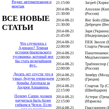
Ридан: автоматизация и
21:15:00
Загреб (Хорва
монтаж
2014-08-21
Аполлон (Кип
21:30:00
(Россия)
ВСЕ НОВЫЕ
2014-08-21
Янг Бойз (Шве
21:30:00
Дебрецен (Ве
СТАТЬИ
2014-08-21
Заря (Украина
21:45:00
(Нидерланды)
2014-08-21
ПЕК Зволле (
Что случилось с
22:00:00
Спарта (Чехия
Адриано? Темная
история бразильского
2014-08-21
Панатинаикос 
тусовщика, который мог
22:00:00
Мидтьюлланн 
бы стать величайшим
2014-08-21
Трабзонспор (
фут..
22:00:00
(Россия)
Десять лет спустя: что я
2014-08-21
Зимбру (Молд
узнал, будучи очевидцем
22:00:05
(Греция)
борьбы Арсенала за
2014-08-21
Спартак Тр (С
Андрея Аршавина.
22:15:00
(Швейцария)
Почему Сарри должен
2014-08-21
Астерас (Грец
научиться быть более
22:15:00
(Израиль)
гибким в Челси. Если
2014-08-21
Грассхоппер (