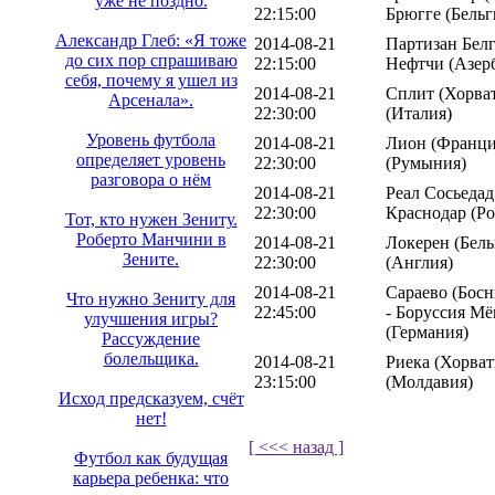
уже не поздно.
22:15:00
Брюгге (Бельг
Александр Глеб: «Я тоже
2014-08-21
Партизан Белг
до сих пор спрашиваю
22:15:00
Нефтчи (Азер
себя, почему я ушел из
2014-08-21
Сплит (Хорват
Арсенала».
22:30:00
(Италия)
Уровень футбола
2014-08-21
Лион (Франция
определяет уровень
22:30:00
(Румыния)
разговора о нём
2014-08-21
Реал Сосьедад
22:30:00
Краснодар (Ро
Тот, кто нужен Зениту.
Роберто Манчини в
2014-08-21
Локерен (Бель
Зените.
22:30:00
(Англия)
2014-08-21
Сараево (Босн
Что нужно Зениту для
22:45:00
- Боруссия Мё
улучшения игры?
(Германия)
Рассуждение
болельщика.
2014-08-21
Риека (Хорват
23:15:00
(Молдавия)
Исход предсказуем, счёт
нет!
[ <<< назад ]
Футбол как будущая
карьера ребенка: что