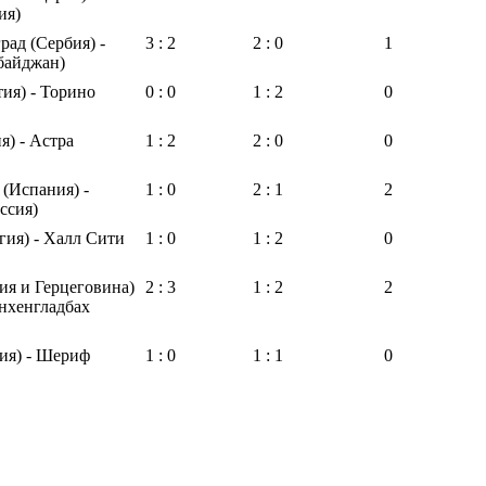
ия)
рад (Сербия) -
3 : 2
2 : 0
1
байджан)
ия) - Торино
0 : 0
1 : 2
0
) - Астра
1 : 2
2 : 0
0
 (Испания) -
1 : 0
2 : 1
2
ссия)
гия) - Халл Сити
1 : 0
1 : 2
0
ия и Герцеговина)
2 : 3
1 : 2
2
нхенгладбах
ия) - Шериф
1 : 0
1 : 1
0