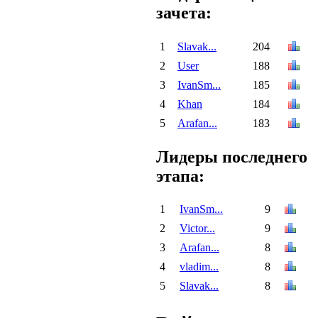
зачета:
1
Slavak...
204
2
User
188
3
IvanSm...
185
4
Khan
184
5
Arafan...
183
Лидеры последнего
этапа:
1
IvanSm...
9
2
Victor...
9
3
Arafan...
8
4
vladim...
8
5
Slavak...
8