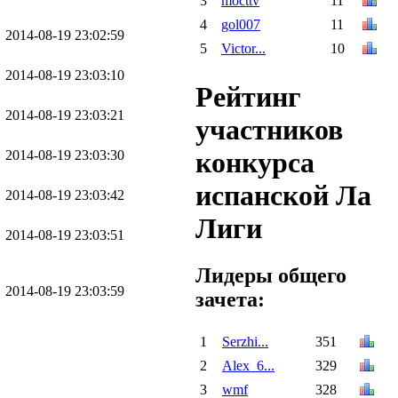
3
mocttv
11
4
gol007
11
2014-08-19 23:02:59
5
Victor...
10
2014-08-19 23:03:10
Рейтинг
2014-08-19 23:03:21
участников
конкурса
2014-08-19 23:03:30
испанской Ла
2014-08-19 23:03:42
Лиги
2014-08-19 23:03:51
Лидеры общего
2014-08-19 23:03:59
зачета:
1
Serzhi...
351
2
Alex_6...
329
3
wmf
328