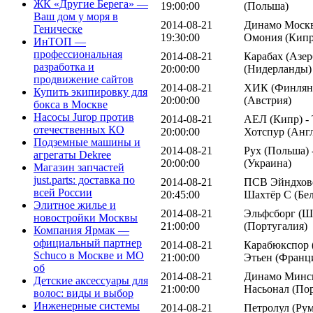
ЖК «Другие Берега» —
19:00:00
(Польша)
Ваш дом у моря в
2014-08-21
Динамо Москва
Геническе
19:30:00
Омония (Кипр
ИнТОП —
профессиональная
2014-08-21
Карабах (Азер
разработка и
20:00:00
(Нидерланды)
продвижение сайтов
2014-08-21
ХИК (Финлянд
Купить экипировку для
20:00:00
(Австрия)
бокса в Москве
Насосы Jurop против
2014-08-21
АЕЛ (Кипр) -
отечественных КО
20:00:00
Хотспур (Анг
Подземные машины и
2014-08-21
Рух (Польша) 
агрегаты Dekree
20:00:00
(Украина)
Магазин запчастей
just.parts: доставка по
2014-08-21
ПСВ Эйндхове
всей России
20:45:00
Шахтёр С (Бе
Элитное жилье и
2014-08-21
Эльфсборг (Ш
новостройки Москвы
21:00:00
(Португалия)
Компания Ярмак —
официальный партнер
2014-08-21
Карабюкспор (
Schuco в Москве и МО
21:00:00
Этьен (Франц
об
2014-08-21
Динамо Минск
Детские аксессуары для
21:00:00
Насьонал (По
волос: виды и выбор
Инженерные системы
2014-08-21
Петролул (Ру