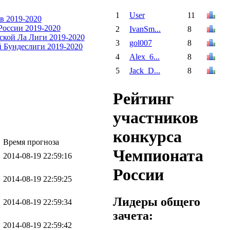
1
User
11
2
IvanSm...
8
3
gol007
8
4
Alex_6...
8
5
Jack_D...
8
Рейтинг
участников
конкурса
Время прогноза
Чемпионата
2014-08-19 22:59:16
России
2014-08-19 22:59:25
Лидеры общего
2014-08-19 22:59:34
зачета:
2014-08-19 22:59:42