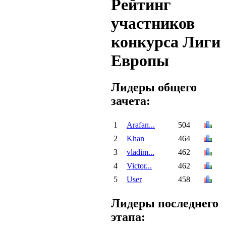
Рейтинг
участников
конкурса Лиги
Европы
Лидеры общего
зачета:
1
Arafan...
504
2
Khan
464
3
vladim...
462
4
Victor...
462
5
User
458
Лидеры последнего
этапа: