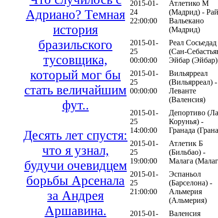
2015-01-
Атлетико М
Адриано? Темная
24
(Мадрид) - Ра
22:00:00
Вальекано
история
(Мадрид)
бразильского
2015-01-
Реал Сосьедад
25
(Сан-Себастьян
тусовщика,
00:00:00
Эйбар (Эйбар)
который мог бы
2015-01-
Вильярреал
25
(Вильярреал) -
стать величайшим
00:00:00
Леванте
(Валенсия)
фут..
2015-01-
Депортиво (Ла
25
Корунья) -
14:00:00
Гранада (Грана
Десять лет спустя:
2015-01-
Атлетик Б
что я узнал,
25
(Бильбао) -
19:00:00
Малага (Малаг
будучи очевидцем
2015-01-
Эспаньол
борьбы Арсенала
25
(Барселона) -
21:00:00
Альмерия
за Андрея
(Альмерия)
Аршавина.
2015-01-
Валенсия