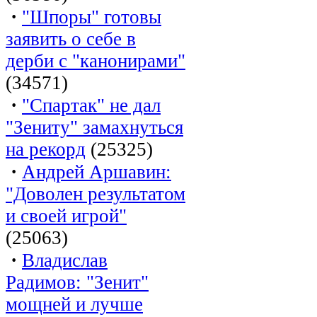
·
"Шпоры" готовы
заявить о себе в
дерби с "канонирами"
(34571)
·
"Спартак" не дал
"Зениту" замахнуться
на рекорд
(25325)
·
Андрей Аршавин:
"Доволен результатом
и своей игрой"
(25063)
·
Владислав
Радимов: "Зенит"
мощней и лучше