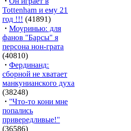
·
Он играет в
Tottenham и ему 21
год !!!
(41891)
·
Моуринью: для
фанов "Барсы" я
персона нон-грата
(40810)
·
Фердинанд:
сборной не хватает
манкунианского духа
(38248)
·
"Что-то кони мне
попались
привередливые!"
(36586)