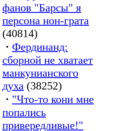
фанов "Барсы" я
персона нон-грата
(40814)
·
Фердинанд:
сборной не хватает
манкунианского
духа
(38252)
·
"Что-то кони мне
попались
привередливые!"