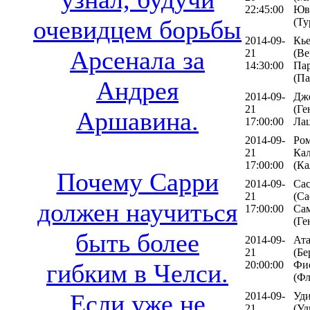
22:45:00
Юв
очевидцем борьбы
(Ту
2014-09-
Кь
Арсенала за
21
(Ве
14:30:00
Па
(Па
Андрея
2014-09-
Дж
21
(Ге
Аршавина.
17:00:00
Лац
2014-09-
Ром
21
Ка
17:00:00
(Ка
Почему Сарри
2014-09-
Сас
21
(Са
должен научиться
17:00:00
Са
(Ге
быть более
2014-09-
Ата
21
(Бе
20:00:00
Фи
гибким в Челси.
(Фл
Если уже не
2014-09-
Уди
21
(Уд