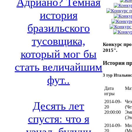
Адриано? Темная
история
бразильского
тусовщика,
Конкурс про
2015".
который мог бы
История пр
стать величайшим
3 тур Итальянс
фут..
Дата
Ма
игры
2014-09-
Чез
Десять лет
20
(Че
20:00:00
Эм
спустя: что я
(Э
2014-09-
Ми
узнал, будучи
20
(Ми