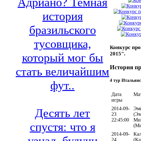
Адриано? Темная
история
бразильского
тусовщика,
Конкурс про
2015".
который мог бы
История пр
стать величайшим
4 тур Итальянс
фут..
Дата
Ма
игры
2014-09-
Эм
Десять лет
23
(Эм
22:45:00
Ми
спустя: что я
(М
2014-09-
Ка
узнал, будучи
24
(Ка