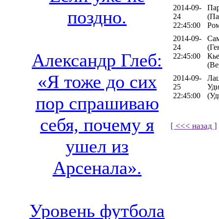
2014-09-
Па
поздно.
24
(Па
22:45:00
Ром
2014-09-
Са
24
(Ге
Александр Глеб:
22:45:00
Кь
(Ве
«Я тоже до сих
2014-09-
Лац
25
Уди
22:45:00
(Уд
пор спрашиваю
себя, почему я
[ <<< назад ]
ушел из
Арсенала».
Уровень футбола