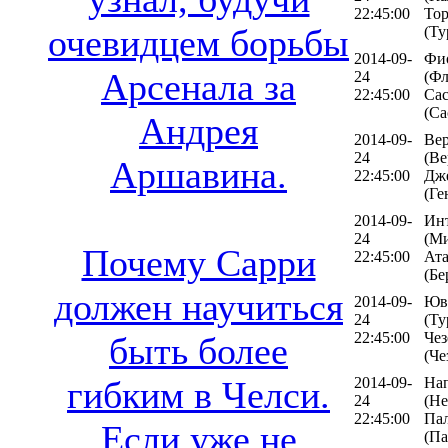
22:45:00
То
очевидцем борьбы
(Ту
2014-09-
Фи
Арсенала за
24
(Фл
22:45:00
Сас
(Са
Андрея
2014-09-
Ве
24
(Ве
Аршавина.
22:45:00
Дж
(Ге
2014-09-
Ин
24
(Ми
Почему Сарри
22:45:00
Ата
(Бе
должен научиться
2014-09-
Юв
24
(Ту
22:45:00
Чез
быть более
(Че
2014-09-
На
гибким в Челси.
24
(Не
22:45:00
Па
Если уже не
(Па