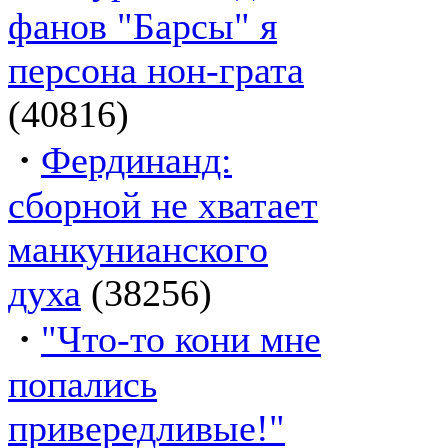
фанов "Барсы" я
персона нон-грата
(40816)
·
Фердинанд:
сборной не хватает
манкунианского
духа
(38256)
·
"Что-то кони мне
попались
привередливые!"