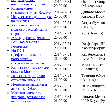
2014-07-31
Омония (Кипр)
английский с детства
20:00:00
(Македония)
Комплексное
2014-07-31
Динамо Москва
продвижение от Bewave
20:00:00
Хапоэль Ирон
Искусство созданное для
ваших глаз
2014-07-31
Астра (Румыни
Автоспин режим
20:00:00
(Чехия)
полного расслабления
2014-07-31
Рух (Польша) 
игрока
20:00:00
ЖК «Другие Берега» —
Ваш дом у моря в
2014-07-31
Эльфсборг (Шв
Геническе
20:00:00
Хабнарфьордю
ИнТОП —
2014-07-31
Карабюкспор (
профессиональная
21:00:00
Русенборг (Но
разработка и
продвижение сайтов
2014-07-31
Млада Болесла
Купить экипировку для
21:00:00
(Франция)
бокса в Москве
2014-07-31
Тренчин (Слов
Насосы Jurop против
21:00:00
(Англия)
отечественных КО
Подземные машины и
2014-07-31
ПСВ Эйндхове
агрегаты Dekree
21:00:00
Санкт-Пёльтен
Магазин запчастей
2014-07-31
Динамо Минск 
just.parts: доставка по
21:00:00
ЧФР Клуж (Ру
всей России