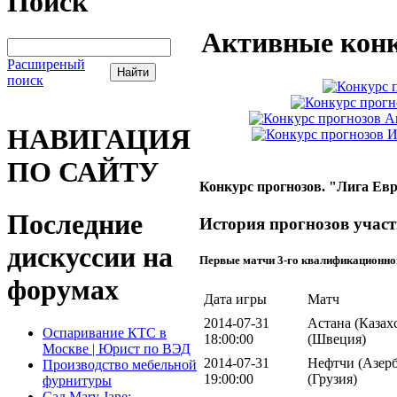
Поиск
Активные конк
Расширеный
поиск
НАВИГАЦИЯ
ПО САЙТУ
Конкурс прогнозов. "Лига Евр
Последние
История прогнозов участ
дискуссии на
Первые матчи 3-го квалификационно
форумах
Дата игры
Матч
2014-07-31
Астана (Казах
Оспаривание КТС в
18:00:00
(Швеция)
Москве | Юрист по ВЭД
2014-07-31
Нефтчи (Азерб
Производство мебельной
19:00:00
(Грузия)
фурнитуры
Сад Mary Jane: