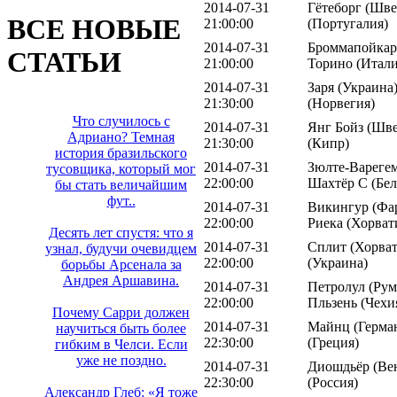
2014-07-31
Гётеборг (Шве
ВСЕ НОВЫЕ
21:00:00
(Португалия)
2014-07-31
Броммапойкар
СТАТЬИ
21:00:00
Торино (Итали
2014-07-31
Заря (Украина
21:30:00
(Норвегия)
Что случилось с
2014-07-31
Янг Бойз (Шве
Адриано? Темная
21:30:00
(Кипр)
история бразильского
2014-07-31
Зюлте-Варегем
тусовщика, который мог
22:00:00
Шахтёр С (Бел
бы стать величайшим
фут..
2014-07-31
Викингур (Фар
22:00:00
Риека (Хорват
Десять лет спустя: что я
2014-07-31
Сплит (Хорват
узнал, будучи очевидцем
22:00:00
(Украина)
борьбы Арсенала за
Андрея Аршавина.
2014-07-31
Петролул (Рум
22:00:00
Пльзень (Чехи
Почему Сарри должен
2014-07-31
Майнц (Герман
научиться быть более
22:30:00
(Греция)
гибким в Челси. Если
уже не поздно.
2014-07-31
Диошдьёр (Вен
22:30:00
(Россия)
Александр Глеб: «Я тоже