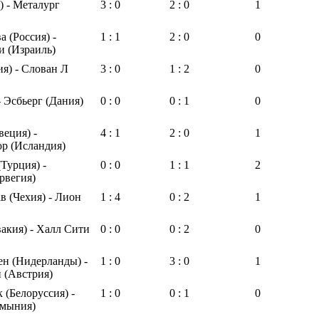
 - Металург
3 : 0
2 : 0
1
 (Россия) -
1 : 1
2 : 0
0
и (Израиль)
я) - Слован Л
3 : 0
1 : 2
0
- Эсбьерг (Дания)
0 : 0
0 : 1
0
еция) -
4 : 1
2 : 0
1
р (Исландия)
Турция) -
0 : 0
1 : 1
2
рвегия)
в (Чехия) - Лион
1 : 4
0 : 2
1
акия) - Халл Сити
0 : 0
0 : 2
0
н (Нидерланды) -
1 : 0
3 : 0
1
 (Австрия)
(Белоруссия) -
1 : 0
0 : 1
0
мыния)