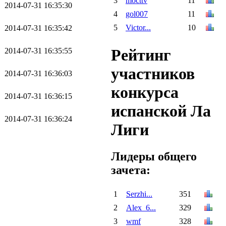
3
mocttv
11
2014-07-31 16:35:30
4
gol007
11
5
Victor...
10
2014-07-31 16:35:42
Рейтинг
2014-07-31 16:35:55
участников
2014-07-31 16:36:03
конкурса
2014-07-31 16:36:15
испанской Ла
2014-07-31 16:36:24
Лиги
Лидеры общего
зачета:
1
Serzhi...
351
2
Alex_6...
329
3
wmf
328