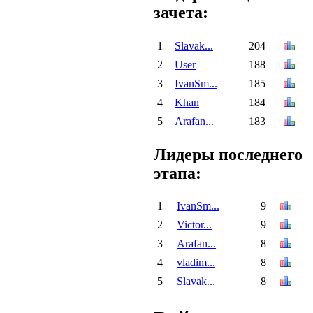
зачета:
1
Slavak...
204
2
User
188
3
IvanSm...
185
4
Khan
184
5
Arafan...
183
Лидеры последнего
этапа:
1
IvanSm...
9
2
Victor...
9
3
Arafan...
8
4
vladim...
8
5
Slavak...
8