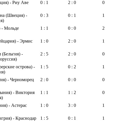
ция) - Риу Аве
0 : 1
2 : 0
0
на (Швеция) -
0 : 3
0 : 1
1
я)
) - Мольде
1 : 1
0 : 0
2
йцария) - Эрмис
1 : 0
2 : 0
1
 (Бельгия) -
2 : 5
2 : 0
0
оруссия)
ерские острова) -
1 : 5
0 : 2
1
ия)
ия) - Черноморец
2 : 0
0 : 0
0
ыния) - Виктория
1 : 1
1 : 2
0
я)
ия) - Астерас
1 : 0
3 : 0
1
грия) - Краснодар
1 : 5
0 : 1
1