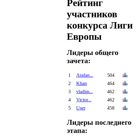
Рейтинг
участников
конкурса Лиги
Европы
Лидеры общего
зачета:
1
Arafan...
504
2
Khan
464
3
vladim...
462
4
Victor...
462
5
User
458
Лидеры последнего
этапа: