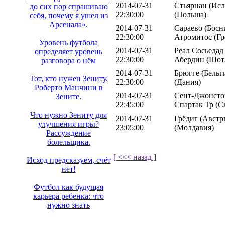
2014-07-31
Стьярнан (Исл
до сих пор спрашиваю
22:30:00
(Польша)
себя, почему я ушел из
Арсенала».
2014-07-31
Сараево (Босн
22:30:00
Атромитос (Гр
Уровень футбола
2014-07-31
Реал Сосьедад
определяет уровень
22:30:00
Абердин (Шот
разговора о нём
2014-07-31
Брюгге (Бельг
Тот, кто нужен Зениту.
22:30:00
(Дания)
Роберто Манчини в
2014-07-31
Сент-Джонсто
Зените.
22:45:00
Спартак Тр (С
Что нужно Зениту для
2014-07-31
Грёдиг (Австр
улучшения игры?
23:05:00
(Молдавия)
Рассуждение
болельщика.
[ <<< назад ]
Исход предсказуем, счёт
нет!
Футбол как будущая
карьера ребенка: что
нужно знать