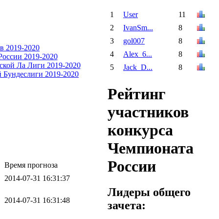
1
User
11
2
IvanSm...
8
3
gol007
8
4
Alex_6...
8
5
Jack_D...
8
Рейтинг
участников
конкурса
Чемпионата
России
Время прогноза
2014-07-31 16:31:37
Лидеры общего
2014-07-31 16:31:48
зачета: