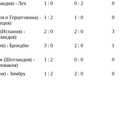
андия) - Лех
1 : 0
0 : 2
0
ия и Герцеговина) -
1 : 2
1 : 0
0
еция)
 (Испания) -
2 : 0
2 : 0
3
ландия)
ия) - Брондбю
3 : 0
2 : 0
1
н (Шотландия) -
1 : 2
0 : 0
0
ловакия)
ия) - Зимбру
1 : 2
2 : 0
0