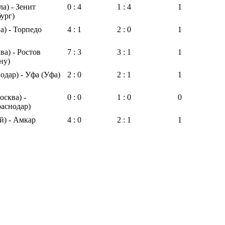
ла) - Зенит
0 : 4
1 : 4
1
ург)
) - Торпедо
4 : 1
2 : 0
1
а) - Ростов
7 : 3
3 : 1
1
ну)
одар) - Уфа (Уфа)
2 : 0
2 : 1
1
сква) -
0 : 0
1 : 0
0
раснодар)
й) - Амкар
4 : 0
2 : 1
1