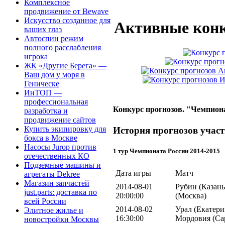
Комплексное
продвижение от Bewave
Искусство созданное для
Активные конк
ваших глаз
Автоспин режим
полного расслабления
игрока
ЖК «Другие Берега» —
Ваш дом у моря в
Геническе
ИнТОП —
профессиональная
Конкурс прогнозов. "Чемпиона
разработка и
продвижение сайтов
Купить экипировку для
История прогнозов участ
бокса в Москве
Насосы Jurop против
1 тур Чемпионата России 2014-2015
отечественных КО
Подземные машины и
Дата игры
Матч
агрегаты Dekree
Магазин запчастей
2014-08-01
Рубин (Казань
just.parts: доставка по
20:00:00
(Москва)
всей России
2014-08-02
Урал (Екатери
Элитное жилье и
16:30:00
Мордовия (Са
новостройки Москвы