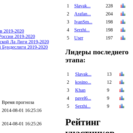
1
Slavak...
228
2
Arafan...
204
3
IvanSm...
198
4
Serzhi...
198
5
User
197
Лидеры последнего
этапа:
1
Slavak...
13
2
kosino...
12
3
Khan
9
4
pavel6...
9
Время прогноза
5
Serzhi...
9
2014-08-01 16:25:16
Рейтинг
2014-08-01 16:25:26