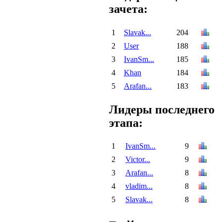
зачета:
1
Slavak...
204
2
User
188
3
IvanSm...
185
4
Khan
184
5
Arafan...
183
Лидеры последнего
этапа:
1
IvanSm...
9
2
Victor...
9
3
Arafan...
8
4
vladim...
8
5
Slavak...
8