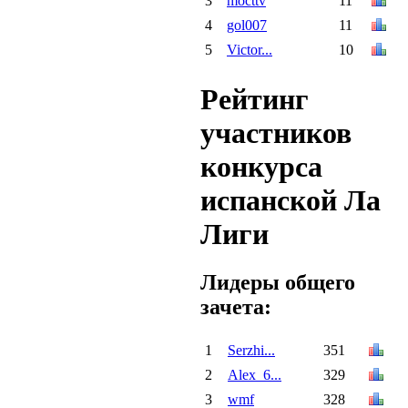
3
mocttv
11
4
gol007
11
5
Victor...
10
Рейтинг
участников
конкурса
испанской Ла
Лиги
Лидеры общего
зачета:
1
Serzhi...
351
2
Alex_6...
329
3
wmf
328