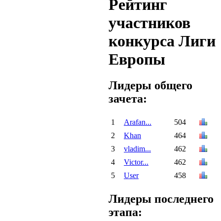
Рейтинг
участников
конкурса Лиги
Европы
Лидеры общего
зачета:
1
Arafan...
504
2
Khan
464
3
vladim...
462
4
Victor...
462
5
User
458
Лидеры последнего
этапа: