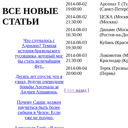
2014-08-02
Арсенал Т (Ту
ВСЕ НОВЫЕ
19:00:00
(Санкт-Петерб
2014-08-02
ЦСКА (Москва
СТАТЬИ
21:30:00
(Москва)
2014-08-03
Динамо (Москв
16:30:00
(Ростов-на-До
Что случилось с
2014-08-03
Кубань (Красн
Адриано? Темная
19:30:00
история бразильского
2014-08-03
Локомотив (Мо
тусовщика, который мог
21:30:00
Краснодар (К
бы стать величайшим
фут..
2014-08-04
Терек (Грозны
20:00:00
(Пермь)
Десять лет спустя: что я
узнал, будучи очевидцем
борьбы Арсенала за
[ <<< назад ]
Андрея Аршавина.
Почему Сарри должен
научиться быть более
гибким в Челси. Если
уже не поздно.
Александр Глеб: «Я тоже