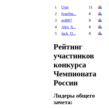
1
User
11
2
IvanSm...
8
3
gol007
8
4
Alex_6...
8
5
Jack_D...
8
Рейтинг
участников
конкурса
Чемпионата
России
Лидеры общего
зачета: