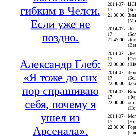
2014-07-
ЦС
гибким в Челси.
17
(Бо
21:30:00
Зим
Если уже не
(Мо
2014-07-
Лит
поздно.
17
(Бо
21:45:00
Дио
(Ве
2014-07-
Дьё
17
Гёт
Александр Глеб:
22:00:00
(Шв
2014-07-
Зюл
«Я тоже до сих
17
(Бел
22:00:00
Зав
пор спрашиваю
2014-07-
Вик
17
(Фа
себя, почему я
22:00:00
ост
(Но
ушел из
2014-07-
Мол
17
(Но
22:30:00
Гор
Арсенала».
(Сл