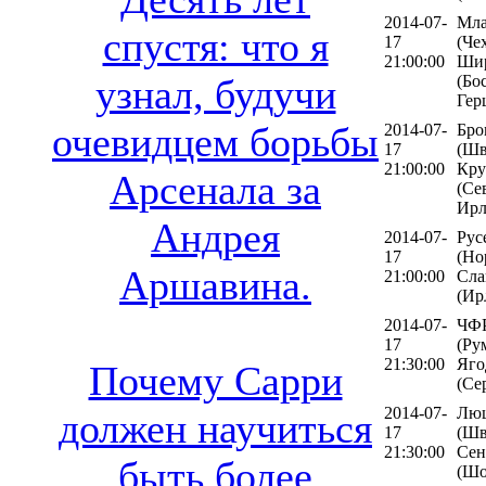
2014-07-
Мла
спустя: что я
17
(Чех
21:00:00
Шир
(Бо
узнал, будучи
Гер
очевидцем борьбы
2014-07-
Бро
17
(Шв
21:00:00
Кру
Арсенала за
(Се
Ирл
Андрея
2014-07-
Рус
17
(Но
Аршавина.
21:00:00
Сла
(Ир
2014-07-
ЧФ
17
(Ру
21:30:00
Яго
Почему Сарри
(Се
2014-07-
Лю
должен научиться
17
(Шв
21:30:00
Сен
быть более
(Шо