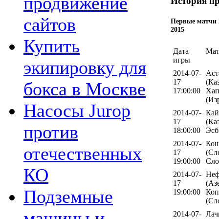
продвижение
История пр
сайтов
Первые матчи 
2015
Купить
Дата
Мат
игры
экипировку для
2014-07-
Аст
17
(Ка
бокса в Москве
17:00:00
Хап
(Из
Насосы Jurop
2014-07-
Кай
17
(Ка
против
18:00:00
Эсб
2014-07-
Ко
отечественных
17
(Сл
19:00:00
Сло
КО
2014-07-
Неф
17
(Аз
Подземные
19:00:00
Коп
(Сл
машины и
2014-07-
Лач