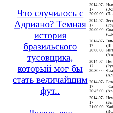
2014-07-
Ным
17
(Эс
Что случилось с
20:00:00
(По
2014-07-
Зес
Адриано? Темная
17
(Гру
20:00:00
Спа
история
(Сл
2014-07-
Эль
бразильского
17
(Шв
20:00:00
Инт
тусовщика,
(Аз
2014-07-
Пет
который мог бы
17
(Ру
20:30:00
Фла
(Ал
стать величайшим
2014-07-
Бот
17
- С
фут..
20:45:00
(Ав
2014-07-
Нем
17
(Бе
21:00:00
Хаб
Десять лет
(Ис