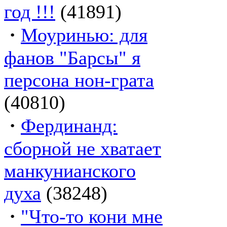
год !!!
(41891)
·
Моуринью: для
фанов "Барсы" я
персона нон-грата
(40810)
·
Фердинанд:
сборной не хватает
манкунианского
духа
(38248)
·
"Что-то кони мне