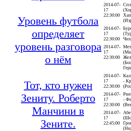
2014-07-
Спл
17
(Хо
22:30:00
Хап
Уровень футбола
(Из
2014-07-
Бур
определяет
17
(Ту
22:30:00
Чих
уровень разговора
2014-07-
Мет
17
(Ма
о нём
22:30:00
Жел
(Бо
Гер
2014-07-
Кал
17
- К
Тот, кто нужен
22:30:00
(Ро
2014-07-
Рие
Зениту. Роберто
17
- Ф
22:30:00
(Ве
Манчини в
2014-07-
Абе
17
(Шо
Зените.
22:45:00
Гро
(Ни