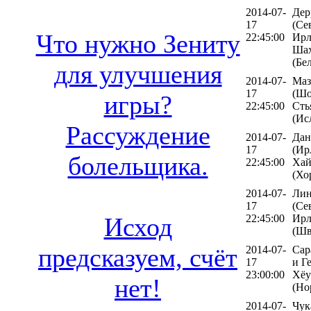
2014-07-
Дер
17
(Се
Что нужно Зениту
22:45:00
Ирл
Шах
(Бе
для улучшения
2014-07-
Маз
17
(Шо
игры?
22:45:00
Сть
(Ис
Рассуждение
2014-07-
Дан
17
(Ир
болельщика.
22:45:00
Хай
(Хо
2014-07-
Ли
17
(Се
22:45:00
Ирл
Исход
(Шв
предсказуем, счёт
2014-07-
Сар
17
и Г
23:00:00
Хёу
нет!
(Но
2014-07-
Чук