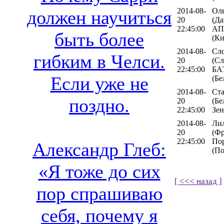
2014-08-
Ол
должен научиться
20
(Да
22:45:00
АП
быть более
(Ки
2014-08-
Сло
гибким в Челси.
20
(Сл
22:45:00
БА
Если уже не
(Бе
2014-08-
Ст
поздно.
20
(Бе
22:45:00
Зен
2014-08-
Ли
20
(Фр
22:45:00
По
Александр Глеб:
(По
«Я тоже до сих
[ <<< назад ]
пор спрашиваю
себя, почему я