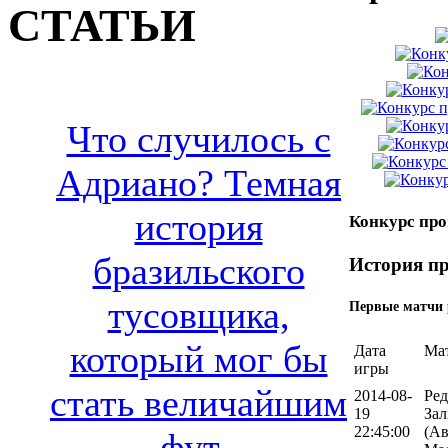
СТАТЬИ
Что случилось с
Адриано? Темная
история
Конкурс про
бразильского
История пр
тусовщика,
Первые матчи 
который мог бы
Дата
Ма
игры
стать величайшим
2014-08-
Ред
19
Зал
22:45:00
(Ав
фут..