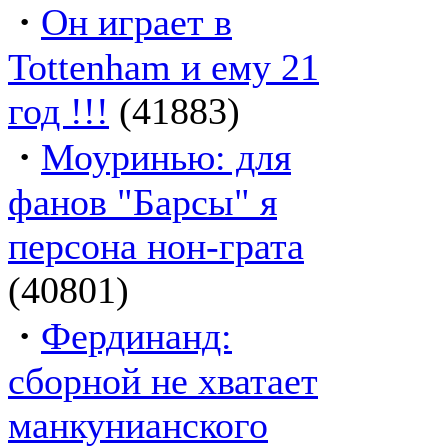
·
Он играет в
Tottenham и ему 21
год !!!
(41883)
·
Моуринью: для
фанов "Барсы" я
персона нон-грата
(40801)
·
Фердинанд:
сборной не хватает
манкунианского