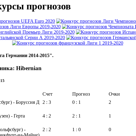
урсы прогнозов
га Германии 2014-2015".
ника: Hibernian
015
Счет
Прогноз
Очки
сбург) - Боруссия Д
2 : 3
0 : 1
2
зен) - Герта
4 : 2
2 : 1
1
ольфсбург) -
2 : 2
1 : 0
0
анкфурт-на-Майне)