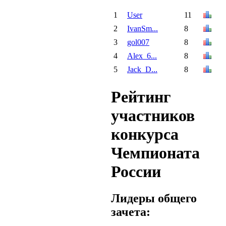
1
User
11
2
IvanSm...
8
3
gol007
8
4
Alex_6...
8
5
Jack_D...
8
Рейтинг
участников
конкурса
Чемпионата
России
Лидеры общего
зачета: