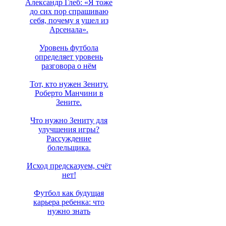
Александр Глеб: «Я тоже
до сих пор спрашиваю
себя, почему я ушел из
Арсенала».
Уровень футбола
определяет уровень
разговора о нём
Тот, кто нужен Зениту.
Роберто Манчини в
Зените.
Что нужно Зениту для
улучшения игры?
Рассуждение
болельщика.
Исход предсказуем, счёт
нет!
Футбол как будущая
карьера ребенка: что
нужно знать