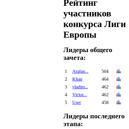
Рейтинг
участников
конкурса Лиги
Европы
Лидеры общего
зачета:
1
Arafan...
504
2
Khan
464
3
vladim...
462
4
Victor...
462
5
User
458
Лидеры последнего
этапа: