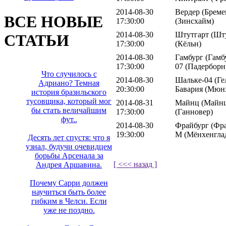
2014-08-30
Вердер (Бреме
ВСЕ НОВЫЕ
17:30:00
(Зинсхайм)
2014-08-30
Штутгарт (Шту
СТАТЬИ
17:30:00
(Кёльн)
2014-08-30
Гамбург (Гамб
17:30:00
07 (Падерборн
Что случилось с
2014-08-30
Шальке-04 (Ге
Адриано? Темная
20:30:00
Бавария (Мюн
история бразильского
тусовщика, который мог
2014-08-31
Майнц (Майнц)
бы стать величайшим
17:30:00
(Ганновер)
фут..
2014-08-30
Фрайбург (Фра
19:30:00
М (Мёнхенгла
Десять лет спустя: что я
узнал, будучи очевидцем
борьбы Арсенала за
[ <<< назад ]
Андрея Аршавина.
Почему Сарри должен
научиться быть более
гибким в Челси. Если
уже не поздно.