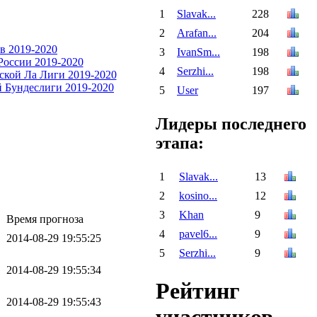
1
Slavak...
228
2
Arafan...
204
3
IvanSm...
198
4
Serzhi...
198
5
User
197
Лидеры последнего
этапа:
1
Slavak...
13
2
kosino...
12
3
Khan
9
Время прогноза
4
pavel6...
9
2014-08-29 19:55:25
5
Serzhi...
9
2014-08-29 19:55:34
Рейтинг
2014-08-29 19:55:43