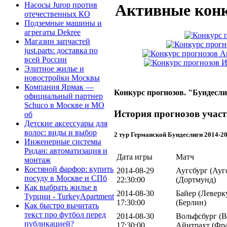
Насосы Jurop против
Активные конк
отечественных КО
Подземные машины и
агрегаты Dekree
Магазин запчастей
just.parts: доставка по
всей России
Элитное жилье и
новостройки Москвы
Компания Ярмак —
Конкурс прогнозов. "Бундесли
официальный партнер
Schuco в Москве и МО
История прогнозов участ
об
Детские аксессуары для
волос: виды и выбор
2 тур Германской Бундеслиги 2014-2
Инженерные системы
Ридан: автоматизация и
Дата игры
Матч
монтаж
Костяной фарфор: купить
2014-08-29
Аугсбург (Ауг
посуду в Москве и СПб
22:30:00
(Дортмунд)
Как выбрать жилье в
2014-08-30
Байер (Леверку
Турции - TurkeyApartment
17:30:00
(Берлин)
Как быстро вычитать
текст про футбол перед
2014-08-30
Вольфсбург (В
публикацией?
17:30:00
Айнтрахт (Фр