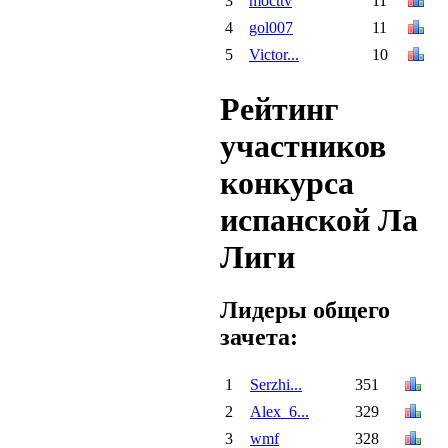
3
mocttv
11
4
gol007
11
5
Victor...
10
Рейтинг
участников
конкурса
испанской Ла
Лиги
Лидеры общего
зачета:
1
Serzhi...
351
2
Alex_6...
329
3
wmf
328