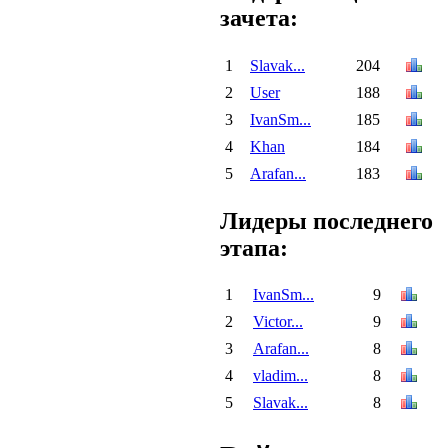
зачета:
1
Slavak...
204
2
User
188
3
IvanSm...
185
4
Khan
184
5
Arafan...
183
Лидеры последнего
этапа:
1
IvanSm...
9
2
Victor...
9
3
Arafan...
8
4
vladim...
8
5
Slavak...
8