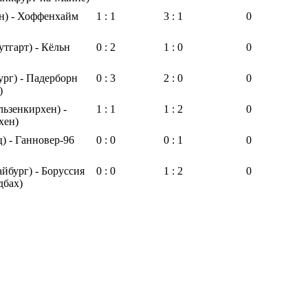
н) - Хоффенхайм
1 : 1
3 : 1
0
тгарт) - Кёльн
0 : 2
1 : 0
0
ург) - Падерборн
0 : 3
2 : 0
0
)
льзенкирхен) -
1 : 1
1 : 2
0
хен)
 - Ганновер-96
0 : 0
0 : 1
0
йбург) - Боруссия
0 : 0
1 : 2
0
дбах)