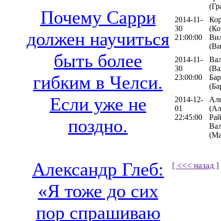
(Гр
Почему Сарри
2014-11-
Ко
30
(Ко
должен научиться
21:00:00
Вил
(Ви
быть более
2014-11-
Ва
30
(Ва
гибким в Челси.
23:00:00
Бар
(Ба
Если уже не
2014-12-
Ал
01
(Ал
22:45:00
Ра
поздно.
Вал
(Ма
Александр Глеб:
[ <<< назад ]
«Я тоже до сих
пор спрашиваю