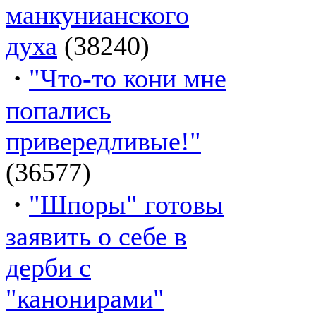
манкунианского
духа
(38240)
·
"Что-то кони мне
попались
привередливые!"
(36577)
·
"Шпоры" готовы
заявить о себе в
дерби с
"канонирами"