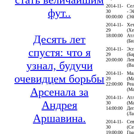
2014-11-
Сел
фут..
30
- Э
00:00:00
(Эй
2014-11-
Хе
29
(Хе
18:00:00
Атл
Десять лет
(Би
спустя: что я
2014-11-
Эс
29
(Ба
20:00:00
Лев
узнал, будучи
(Ва
2014-11-
Ма
очевидцем борьбы
29
(Ма
22:00:00
Ре
Арсенала за
(Ма
2014-11-
Ат
Андрея
30
(Ма
14:00:00
Де
(Ла
Аршавина.
2014-11-
Се
30
(Се
19:00:00
Гра