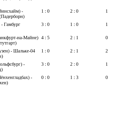
Зинсхайм) -
1 : 0
2 : 0
1
(Падерборн)
 - Гамбург
3 : 0
1 : 0
1
анкфурт-на-Майне)
4 : 5
2 : 1
0
тутгарт)
узен) - Шальке-04
1 : 0
2 : 1
2
н)
ольфсбург) -
3 : 0
2 : 0
1
ц)
ёнхенгладбах) -
0 : 0
1 : 3
0
хен)