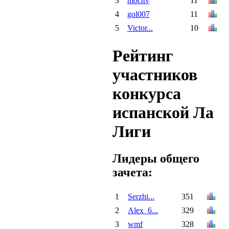
3
mocttv
11
4
gol007
11
5
Victor...
10
Рейтинг
участников
конкурса
испанской Ла
Лиги
Лидеры общего
зачета:
1
Serzhi...
351
2
Alex_6...
329
3
wmf
328