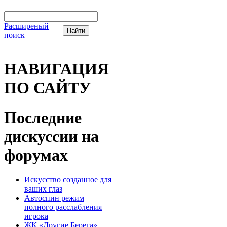
Расширеный
поиск
НАВИГАЦИЯ
ПО САЙТУ
Последние
дискуссии на
форумах
Искусство созданное для
ваших глаз
Автоспин режим
полного расслабления
игрока
ЖК «Другие Берега» —