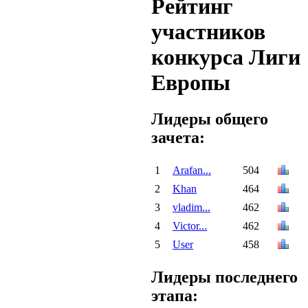
Рейтинг
участников
конкурса Лиги
Европы
Лидеры общего
зачета:
1
Arafan...
504
2
Khan
464
3
vladim...
462
4
Victor...
462
5
User
458
Лидеры последнего
этапа: