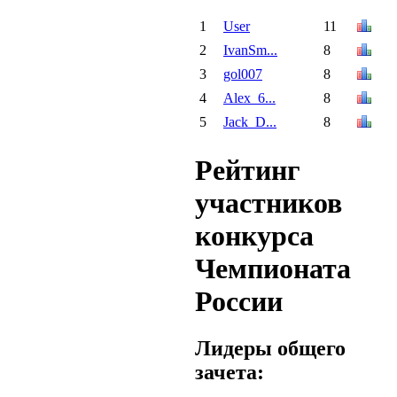
1
User
11
2
IvanSm...
8
3
gol007
8
4
Alex_6...
8
5
Jack_D...
8
Рейтинг
участников
конкурса
Чемпионата
России
Лидеры общего
зачета: