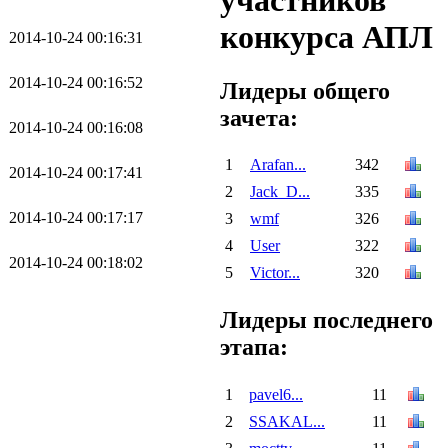
участников
конкурса АПЛ
2014-10-24 00:16:31
2014-10-24 00:16:52
Лидеры общего
зачета:
2014-10-24 00:16:08
1
Arafan...
342
2014-10-24 00:17:41
2
Jack_D...
335
2014-10-24 00:17:17
3
wmf
326
4
User
322
2014-10-24 00:18:02
5
Victor...
320
Лидеры последнего
этапа:
1
pavel6...
11
2
SSAKAL...
11