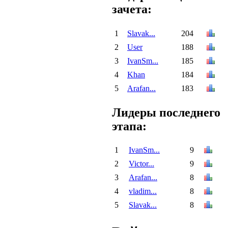
зачета:
1
Slavak...
204
2
User
188
3
IvanSm...
185
4
Khan
184
5
Arafan...
183
Лидеры последнего
этапа:
1
IvanSm...
9
2
Victor...
9
3
Arafan...
8
4
vladim...
8
5
Slavak...
8