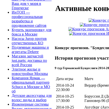
Ваш дом у моря в
Активные конк
Геническе
ИнТОП —
профессиональная
разработка и
продвижение сайтов
Купить экипировку для
бокса в Москве
Насосы Jurop против
отечественных КО
Подземные машины и
Конкурс прогнозов. "Бундесли
агрегаты Dekree
Магазин запчастей
История прогнозов учас
just.parts: доставка по
всей России
9 тур Германской Бундеслиги 2014-2
Элитное жилье и
новостройки Москвы
Компания Ярмак —
Дата игры
Матч
официальный партнер
2014-10-24
Вердер (Бреме
Schuco в Москве и МО
22:30:00
об
Детские аксессуары для
2014-10-25
Боруссия Д (Д
волос: виды и выбор
17:30:00
Ганновер-96 (
Инженерные системы
2014-10-25
Аугсбург (Ауг
Ридан: автоматизация и