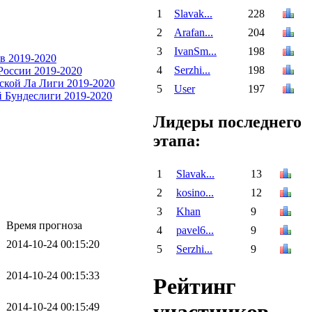
1
Slavak...
228
2
Arafan...
204
3
IvanSm...
198
4
Serzhi...
198
5
User
197
Лидеры последнего
этапа:
1
Slavak...
13
2
kosino...
12
3
Khan
9
Время прогноза
4
pavel6...
9
2014-10-24 00:15:20
5
Serzhi...
9
2014-10-24 00:15:33
Рейтинг
2014-10-24 00:15:49