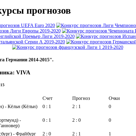
урсы прогнозов
га Германии 2014-2015".
тника: VIVA
015
Счет
Прогноз
Очки
н) - Кёльн (Кёльн)
0 : 1
2 : 1
0
ортмунд) -
0 : 1
2 : 0
0
Ганновер)
сбург) - Фрайбург
2 : 0
2 : 1
1