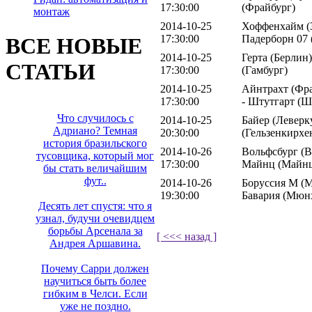
17:30:00
(Фрайбург)
монтаж
2014-10-25
Хоффенхайм (
17:30:00
Падерборн 07 
ВСЕ НОВЫЕ
2014-10-25
Герта (Берлин)
СТАТЬИ
17:30:00
(Гамбург)
2014-10-25
Айнтрахт (Фр
17:30:00
- Штутгарт (Ш
Что случилось с
2014-10-25
Байер (Леверк
Адриано? Темная
20:30:00
(Гельзенкирхе
история бразильского
2014-10-26
Вольфсбург (В
тусовщика, который мог
17:30:00
Майнц (Майн
бы стать величайшим
фут..
2014-10-26
Боруссия М (М
19:30:00
Бавария (Мюн
Десять лет спустя: что я
узнал, будучи очевидцем
борьбы Арсенала за
[ <<< назад ]
Андрея Аршавина.
Почему Сарри должен
научиться быть более
гибким в Челси. Если
уже не поздно.