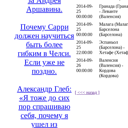
за Андрея
2014-09-
Гранада (Грана
Аршавина.
25
- Леванте
00:00:00
(Валенсия)
2014-09-
Малага (Малаг
Почему Сарри
25
Барселона
должен научиться
00:00:00
(Барселона)
2014-09-
Эспаньол
быть более
25
(Барселона) -
гибким в Челси.
22:00:00
Хетафе (Хетаф
2014-09-
Валенсия
Если уже не
26
(Валенсия) -
поздно.
00:00:00
Кордова
(Кордова)
Александр Глеб:
[ <<< назад ]
«Я тоже до сих
пор спрашиваю
себя, почему я
ушел из