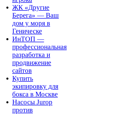
ЖК «Другие
Берега» — Ваш
дом у моря в
Геническе
ИнТОП —
профессиональная
разработка и
продвижение
сайтов
Купить
экипировку для
бокса в Москве
Насосы Jurop
против