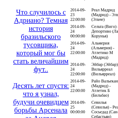
2014-09-
Реал Мадрид
Что случилось с
23
(Мадрид) - Эл
Адриано? Темная
22:00:00
(Эльче)
2014-09-
Сельта (Виго) 
история
24
Депортиво (Ла
бразильского
00:00:00
Корунья)
2014-09-
Альмерия
тусовщика,
24
(Альмерия) -
который мог бы
22:00:00
Атлетико М
(Мадрид)
стать величайшим
2014-09-
Эйбар (Эйбар)
фут..
24
Вильярреал
22:00:00
(Вильярреал)
2014-09-
Райо Вальека
Десять лет спустя:
24
(Мадрид) -
22:00:00
Атлетик Б
что я узнал,
(Бильбао)
будучи очевидцем
2014-09-
Севилья
25
(Севилья) - Ре
борьбы Арсенала
00:00:00
Сосьедад (Сан
Себастьян)