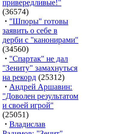
привередливые!"
(36574)
·
"Шпоры" готовы
заявить о себе в
дерби с "канонирами"
(34560)
·
"Спартак" не дал
"Зениту" замахнуться
на рекорд
(25312)
·
Андрей Аршавин:
"Доволен результатом
и своей игрой"
(25051)
·
Владислав
Радимов: "Зенит"