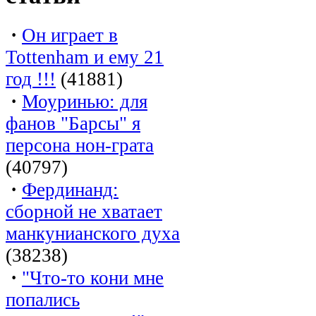
·
Он играет в
Tottenham и ему 21
год !!!
(41881)
·
Моуринью: для
фанов "Барсы" я
персона нон-грата
(40797)
·
Фердинанд:
сборной не хватает
манкунианского духа
(38238)
·
"Что-то кони мне
попались