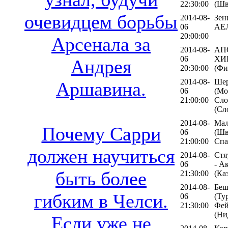
22:30:00
(Шв
очевидцем борьбы
2014-08-
Зен
06
АЕЛ
20:00:00
Арсенала за
2014-08-
АПО
06
ХИ
Андрея
20:30:00
(Фи
2014-08-
Ше
Аршавина.
06
(Мо
21:00:00
Сло
(Сл
2014-08-
Мал
Почему Сарри
06
(Шв
21:00:00
Спа
должен научиться
2014-08-
Стя
06
- А
быть более
21:30:00
(Ка
2014-08-
Беш
гибким в Челси.
06
(Ту
21:30:00
Фей
(Ни
Если уже не