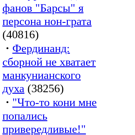
фанов "Барсы" я
персона нон-грата
(40816)
·
Фердинанд:
сборной не хватает
манкунианского
духа
(38256)
·
"Что-то кони мне
попались
привередливые!"