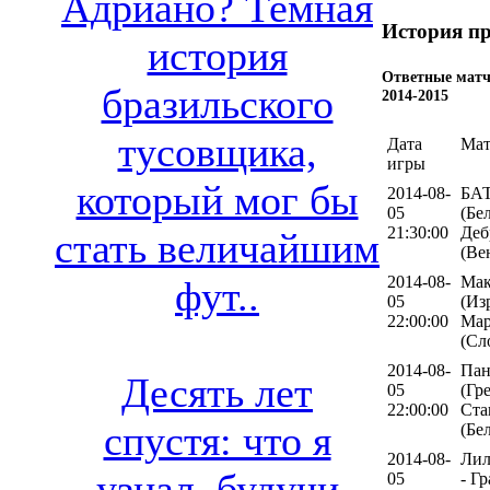
Адриано? Темная
История пр
история
Ответные матч
бразильского
2014-2015
тусовщика,
Дата
Мат
игры
который мог бы
2014-08-
БА
05
(Бе
21:30:00
Деб
стать величайшим
(Ве
2014-08-
Мак
фут..
05
(Из
22:00:00
Мар
(Сл
2014-08-
Пан
Десять лет
05
(Гре
22:00:00
Ста
спустя: что я
(Бе
2014-08-
Лил
узнал, будучи
05
- Г