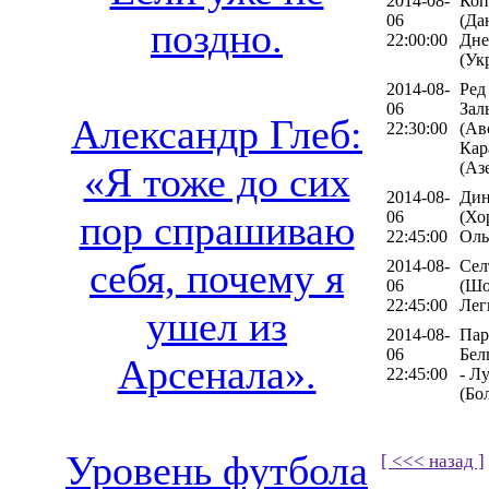
2014-08-
Коп
06
(Да
поздно.
22:00:00
Дне
(Ук
2014-08-
Ред
06
Зал
Александр Глеб:
22:30:00
(Ав
Кар
(Аз
«Я тоже до сих
2014-08-
Дин
06
(Хо
пор спрашиваю
22:45:00
Оль
себя, почему я
2014-08-
Сел
06
(Шо
22:45:00
Лег
ушел из
2014-08-
Пар
06
Бел
Арсенала».
22:45:00
- Л
(Бо
Уровень футбола
[ <<< назад ]