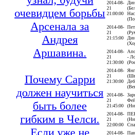
2014-08-
Ди
21
(Бе
очевидцем борьбы
21:00:00
Нас
(По
Арсенала за
2014-08-
Пет
21
(Ру
Андрея
21:15:00
Дин
(Хо
Аршавина.
2014-08-
Апо
21
- Л
21:30:00
(Ро
2014-08-
Янг
Почему Сарри
21
(Шв
21:30:00
Деб
(Ве
должен научиться
2014-08-
Зар
21
Фей
быть более
21:45:00
(Ни
2014-08-
ПЕК
гибким в Челси.
21
(Ни
22:00:00
Спа
Если уже не
2014-08-
Пан