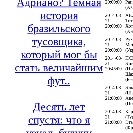
Адриано? Темная
20:00:00
Рап
(Ав
история
2014-08-
АЕЛ
21
Тот
бразильского
20:00:00
Хот
(Ан
тусовщика,
2014-08-
Рух
21
Мет
20:00:00
(Ук
который мог бы
2014-08-
ПС
21
Эйн
стать величайшим
20:45:00
(Ни
Шах
фут..
(Бе
2014-08-
Эль
21
(Шв
21:00:00
Ав
Десять лет
(По
2014-08-
Кар
спустя: что я
21
(Ту
21:00:00
Эть
(Фр
узнал, будучи