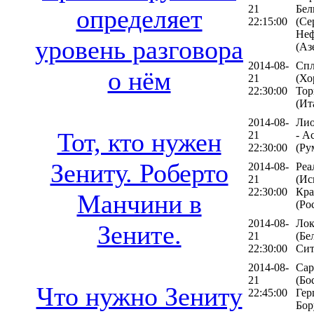
21
Бел
определяет
22:15:00
(Се
Не
уровень разговора
(Аз
2014-08-
Сп
о нём
21
(Хо
22:30:00
Тор
(Ит
2014-08-
Лио
Тот, кто нужен
21
- А
22:30:00
(Ру
Зениту. Роберто
2014-08-
Реа
21
(Ис
22:30:00
Кра
Манчини в
(Ро
2014-08-
Лок
Зените.
21
(Бе
22:30:00
Сит
2014-08-
Сар
21
(Бо
Что нужно Зениту
22:45:00
Гер
Бор