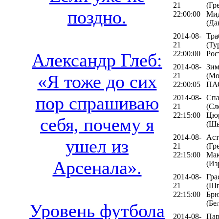
21
(Гр
поздно.
22:00:00
Ми
(Да
2014-08-
Тра
21
(Ту
22:00:00
Рос
Александр Глеб:
2014-08-
Зим
21
(Мо
«Я тоже до сих
22:00:05
ПАО
пор спрашиваю
2014-08-
Спа
21
(Сл
22:15:00
Цю
себя, почему я
(Шв
2014-08-
Аст
ушел из
21
(Гр
22:15:00
Мак
Арсенала».
(Из
2014-08-
Гра
21
(Шв
22:15:00
Брю
(Бе
Уровень футбола
2014-08-
Пар