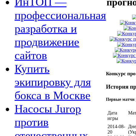
ИнТОП —
прогн
профессиональная
разработка и
продвижение
сайтов
Купить
Конкурс про
экипировку для
История пр
бокса в Москве
Первые матчи 
Насосы Jurop
Дата
Ма
игры
против
2014-08-
Дне
отечественных
20
(Ук