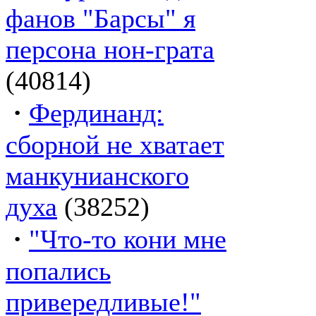
фанов "Барсы" я
персона нон-грата
(40814)
·
Фердинанд:
сборной не хватает
манкунианского
духа
(38252)
·
"Что-то кони мне
попались
привередливые!"