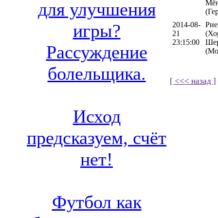
Мён
для улучшения
(Ге
2014-08-
Рие
игры?
21
(Хо
23:15:00
Ше
Рассуждение
(Мо
болельщика.
[ <<< назад ]
Исход
предсказуем, счёт
нет!
Футбол как