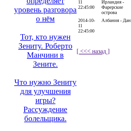
определяет
11
Ирландия -
22:45:00
Фарерские
уровень разговора
острова
о нём
2014-10-
Албания - Дан
11
22:45:00
Тот, кто нужен
Зениту. Роберто
[ <<< назад ]
Манчини в
Зените.
Что нужно Зениту
для улучшения
игры?
Рассуждение
болельщика.