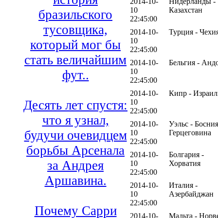
2014-10-
Нидерланды -
10
Казахстан
бразильского
22:45:00
тусовщика,
2014-10-
Турция - Чехи
10
который мог бы
22:45:00
стать величайшим
2014-10-
Бельгия - Анд
10
фут..
22:45:00
2014-10-
Кипр - Израил
10
Десять лет спустя:
22:45:00
что я узнал,
2014-10-
Уэльс - Босния
будучи очевидцем
10
Герцеговина
22:45:00
борьбы Арсенала
2014-10-
Болгария -
за Андрея
10
Хорватия
22:45:00
Аршавина.
2014-10-
Италия -
10
Азербайджан
22:45:00
Почему Сарри
2014-10-
Мальта - Норв