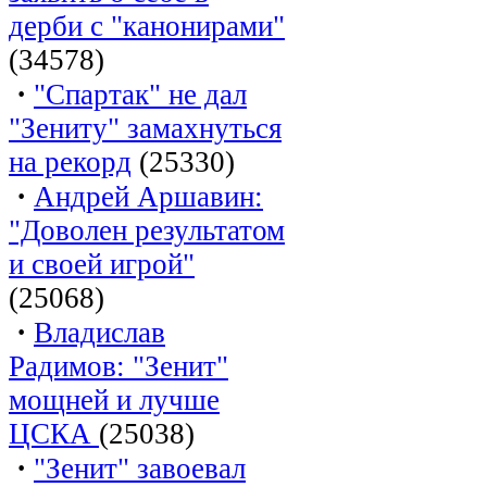
дерби с "канонирами"
(34578)
·
"Спартак" не дал
"Зениту" замахнуться
на рекорд
(25330)
·
Андрей Аршавин:
"Доволен результатом
и своей игрой"
(25068)
·
Владислав
Радимов: "Зенит"
мощней и лучше
ЦСКА
(25038)
·
"Зенит" завоевал