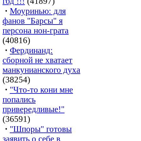
год !!!
(41897)
·
Моуринью: для
фанов "Барсы" я
персона нон-грата
(40816)
·
Фердинанд:
сборной не хватает
манкунианского духа
(38254)
·
"Что-то кони мне
попались
привередливые!"
(36591)
·
"Шпоры" готовы
заявить о себе в