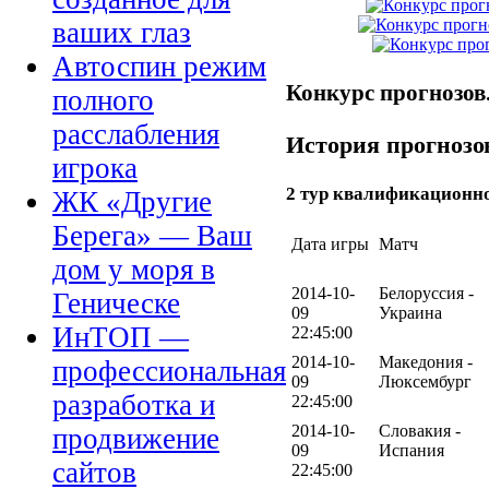
ваших глаз
Автоспин режим
Конкурс прогнозов
полного
расслабления
История прогнозо
игрока
2 тур квалификационн
ЖК «Другие
Берега» — Ваш
Дата игры
Матч
дом у моря в
2014-10-
Белоруссия -
Геническе
09
Украина
ИнТОП —
22:45:00
2014-10-
Македония -
профессиональная
09
Люксембург
разработка и
22:45:00
2014-10-
Словакия -
продвижение
09
Испания
сайтов
22:45:00