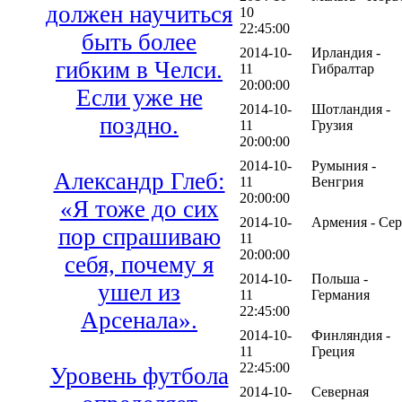
должен научиться
10
22:45:00
быть более
2014-10-
Ирландия -
гибким в Челси.
11
Гибралтар
20:00:00
Если уже не
2014-10-
Шотландия -
поздно.
11
Грузия
20:00:00
2014-10-
Румыния -
Александр Глеб:
11
Венгрия
20:00:00
«Я тоже до сих
2014-10-
Армения - Се
пор спрашиваю
11
20:00:00
себя, почему я
2014-10-
Польша -
ушел из
11
Германия
22:45:00
Арсенала».
2014-10-
Финляндия -
11
Греция
22:45:00
Уровень футбола
2014-10-
Северная