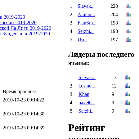
1
Slavak...
228
2
Arafan...
204
3
IvanSm...
198
4
Serzhi...
198
5
User
197
Лидеры последнего
этапа:
1
Slavak...
13
2
kosino...
12
Время прогноза
3
Khan
9
2010-10-23 09:14:22
4
pavel6...
9
5
Serzhi...
9
2010-10-23 09:14:30
Рейтинг
2010-10-23 09:14:39