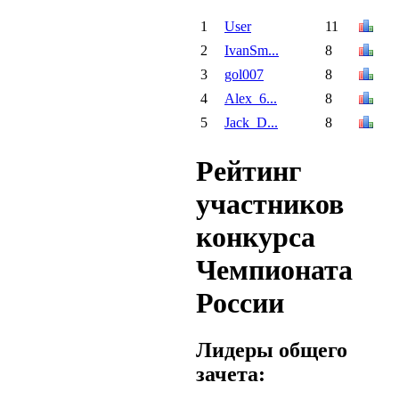
1
User
11
2
IvanSm...
8
3
gol007
8
4
Alex_6...
8
5
Jack_D...
8
Рейтинг
участников
конкурса
Чемпионата
России
Лидеры общего
зачета: