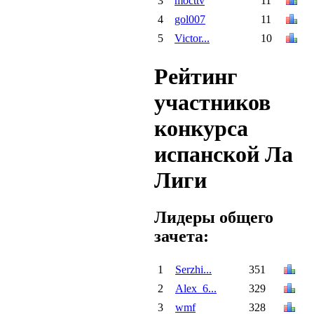
3
mocttv
11
4
gol007
11
5
Victor...
10
Рейтинг
участников
конкурса
испанской Ла
Лиги
Лидеры общего
зачета:
1
Serzhi...
351
2
Alex_6...
329
3
wmf
328