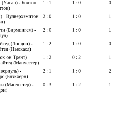
 (Уиган) - Болтон
1 : 1
1 : 0
0
лтон)
) - Вулверхэмптон
2 : 0
1 : 0
1
он)
ти (Бирмингем) -
2 : 0
1 : 0
1
пул)
тед (Лондон) -
1 : 2
1 : 0
0
тед (Ньюкасл)
ок-он-Трент) -
1 : 2
0 : 2
1
айтед (Манчестер)
верпуль) -
2 : 1
1 : 0
2
рс (Блэкберн)
и (Манчестер) -
0 : 3
1 : 2
1
дон)