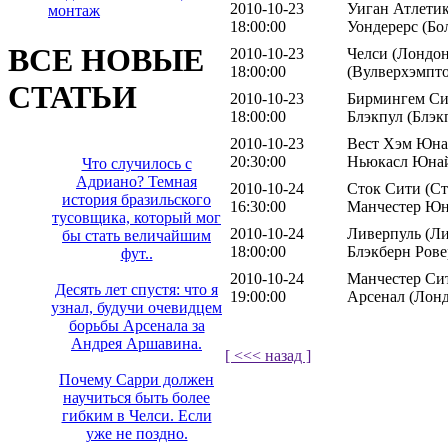
2010-10-23
Уиган Атлетик
монтаж
18:00:00
Уондерерс (Бо
ВСЕ НОВЫЕ
2010-10-23
Челси (Лондон
18:00:00
(Вулверхэмпт
СТАТЬИ
2010-10-23
Бирмингем Си
18:00:00
Блэкпул (Блэк
2010-10-23
Вест Хэм Юнай
20:30:00
Ньюкасл Юнай
Что случилось с
Адриано? Темная
2010-10-24
Сток Сити (Ст
история бразильского
16:30:00
Манчестер Юн
тусовщика, который мог
2010-10-24
Ливерпуль (Ли
бы стать величайшим
18:00:00
Блэкберн Рове
фут..
2010-10-24
Манчестер Сит
Десять лет спустя: что я
19:00:00
Арсенал (Лон
узнал, будучи очевидцем
борьбы Арсенала за
Андрея Аршавина.
[ <<< назад ]
Почему Сарри должен
научиться быть более
гибким в Челси. Если
уже не поздно.