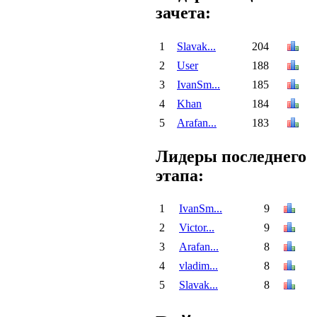
зачета:
1
Slavak...
204
2
User
188
3
IvanSm...
185
4
Khan
184
5
Arafan...
183
Лидеры последнего
этапа:
1
IvanSm...
9
2
Victor...
9
3
Arafan...
8
4
vladim...
8
5
Slavak...
8