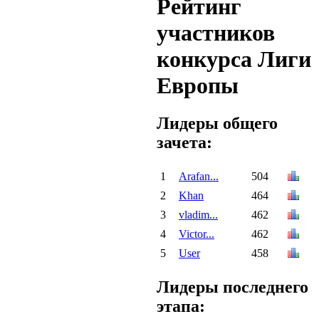
Рейтинг
участников
конкурса Лиги
Европы
Лидеры общего
зачета:
1
Arafan...
504
2
Khan
464
3
vladim...
462
4
Victor...
462
5
User
458
Лидеры последнего
этапа: