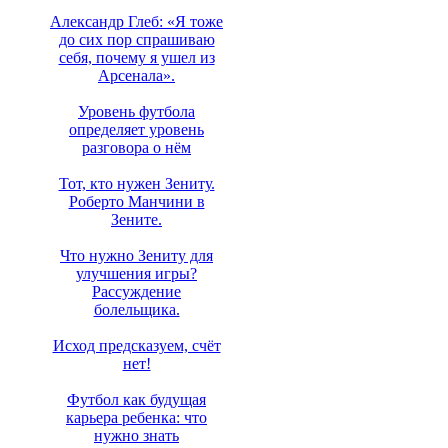
Александр Глеб: «Я тоже
до сих пор спрашиваю
себя, почему я ушел из
Арсенала».
Уровень футбола
определяет уровень
разговора о нём
Тот, кто нужен Зениту.
Роберто Манчини в
Зените.
Что нужно Зениту для
улучшения игры?
Рассуждение
болельщика.
Исход предсказуем, счёт
нет!
Футбол как будущая
карьера ребенка: что
нужно знать