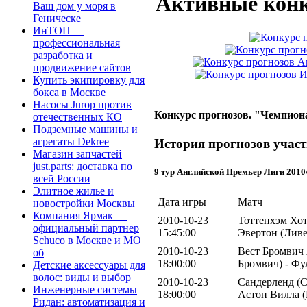
Активные конк
Ваш дом у моря в
Геническе
ИнТОП —
профессиональная
разработка и
продвижение сайтов
Купить экипировку для
бокса в Москве
Насосы Jurop против
Конкурс прогнозов. "Чемпиона
отечественных КО
Подземные машины и
агрегаты Dekree
История прогнозов участ
Магазин запчастей
just.parts: доставка по
9 тур Английской Премьер Лиги 2010
всей России
Элитное жилье и
Дата игры
Матч
новостройки Москвы
Компания Ярмак —
2010-10-23
Тоттенхэм Хот
официальный партнер
15:45:00
Эвертон (Ливе
Schuco в Москве и МО
2010-10-23
Вест Бромвич 
об
18:00:00
Бромвич) - Фу
Детские аксессуары для
волос: виды и выбор
2010-10-23
Сандерленд (С
Инженерные системы
18:00:00
Астон Вилла 
Ридан: автоматизация и