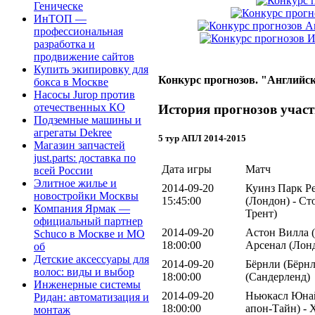
Геническе
ИнТОП —
профессиональная
разработка и
продвижение сайтов
Купить экипировку для
Конкурс прогнозов. "Английск
бокса в Москве
Насосы Jurop против
отечественных КО
История прогнозов участ
Подземные машины и
агрегаты Dekree
5 тур АПЛ 2014-2015
Магазин запчастей
just.parts: доставка по
Дата игры
Матч
всей России
Элитное жилье и
2014-09-20
Куинз Парк Р
новостройки Москвы
15:45:00
(Лондон) - Ст
Компания Ярмак —
Трент)
официальный партнер
2014-09-20
Астон Вилла 
Schuco в Москве и МО
18:00:00
Арсенал (Лон
об
Детские аксессуары для
2014-09-20
Бёрнли (Бёрнл
волос: виды и выбор
18:00:00
(Сандерленд)
Инженерные системы
2014-09-20
Ньюкасл Юнай
Ридан: автоматизация и
18:00:00
апон-Тайн) - 
монтаж