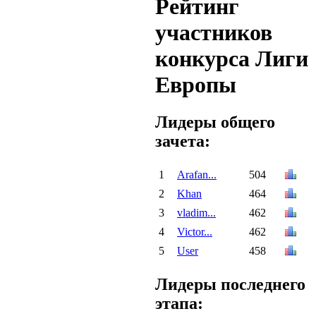
Рейтинг
участников
конкурса Лиги
Европы
Лидеры общего
зачета:
1
Arafan...
504
2
Khan
464
3
vladim...
462
4
Victor...
462
5
User
458
Лидеры последнего
этапа: