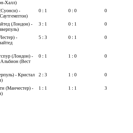
он-Халл)
Суонси) -
0 : 1
0 : 0
0
(Саутгемптон)
йтед (Лондон) -
3 : 1
0 : 1
0
иверпуль)
Лестер) -
5 : 3
0 : 1
0
найтед
спур (Лондон) -
0 : 1
1 : 0
0
 Альбион (Вест
рпуль) - Кристал
2 : 3
1 : 0
0
н)
и (Манчестер) -
1 : 1
1 : 1
3
н)