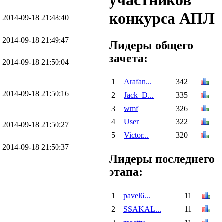
участников
конкурса АПЛ
2014-09-18 21:48:40
2014-09-18 21:49:47
Лидеры общего
зачета:
2014-09-18 21:50:04
1
Arafan...
342
2014-09-18 21:50:16
2
Jack_D...
335
3
wmf
326
4
User
322
2014-09-18 21:50:27
5
Victor...
320
2014-09-18 21:50:37
Лидеры последнего
этапа:
1
pavel6...
11
2
SSAKAL...
11