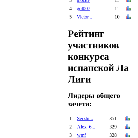
3
mocttv
11
4
gol007
11
5
Victor...
10
Рейтинг
участников
конкурса
испанской Ла
Лиги
Лидеры общего
зачета:
1
Serzhi...
351
2
Alex_6...
329
3
wmf
328