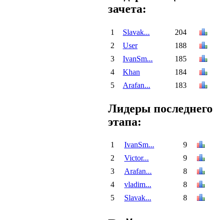
зачета:
1
Slavak...
204
2
User
188
3
IvanSm...
185
4
Khan
184
5
Arafan...
183
Лидеры последнего
этапа:
1
IvanSm...
9
2
Victor...
9
3
Arafan...
8
4
vladim...
8
5
Slavak...
8