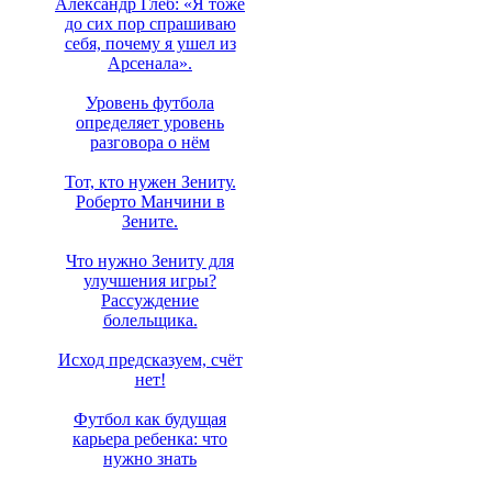
Александр Глеб: «Я тоже
до сих пор спрашиваю
себя, почему я ушел из
Арсенала».
Уровень футбола
определяет уровень
разговора о нём
Тот, кто нужен Зениту.
Роберто Манчини в
Зените.
Что нужно Зениту для
улучшения игры?
Рассуждение
болельщика.
Исход предсказуем, счёт
нет!
Футбол как будущая
карьера ребенка: что
нужно знать