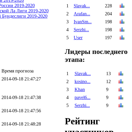
1
Slavak...
228
2
Arafan...
204
3
IvanSm...
198
4
Serzhi...
198
5
User
197
Лидеры последнего
этапа:
Время прогноза
1
Slavak...
13
2014-09-18 21:47:27
2
kosino...
12
3
Khan
9
4
pavel6...
9
2014-09-18 21:47:38
5
Serzhi...
9
2014-09-18 21:47:56
Рейтинг
2014-09-18 21:48:28