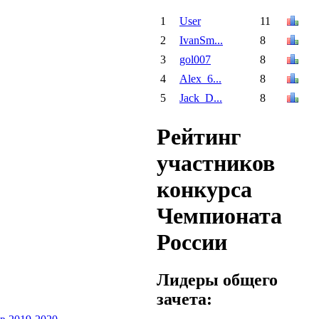
1
User
11
2
IvanSm...
8
3
gol007
8
4
Alex_6...
8
5
Jack_D...
8
Рейтинг
участников
конкурса
Чемпионата
России
Лидеры общего
зачета: