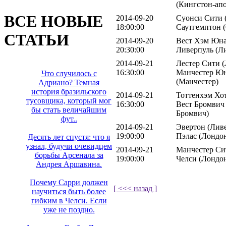
(Кингстон-ап
ВСЕ НОВЫЕ
2014-09-20
Суонси Сити (
18:00:00
Саутгемптон 
СТАТЬИ
2014-09-20
Вест Хэм Юна
20:30:00
Ливерпуль (Л
2014-09-21
Лестер Сити (
16:30:00
Манчестер Ю
Что случилось с
(Манчестер)
Адриано? Темная
история бразильского
2014-09-21
Тоттенхэм Хот
тусовщика, который мог
16:30:00
Вест Бромвич
бы стать величайшим
Бромвич)
фут..
2014-09-21
Эвертон (Ливе
19:00:00
Пэлас (Лондо
Десять лет спустя: что я
узнал, будучи очевидцем
2014-09-21
Манчестер Сит
борьбы Арсенала за
19:00:00
Челси (Лондо
Андрея Аршавина.
Почему Сарри должен
[ <<< назад ]
научиться быть более
гибким в Челси. Если
уже не поздно.