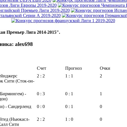
ая Премьер Лига 2014-2015".
ника: alex698
Счет
Прогноз
Очки
ейнджерс
2 : 2
1 : 1
2
ок Сити (Сток-он-
(Бирмингем) -
0 : 3
0 : 1
1
дон)
и) - Сандерленд
0 : 0
0 : 1
0
тед (Ньюкасл-
2 : 2
1 : 0
0
Халл Сити