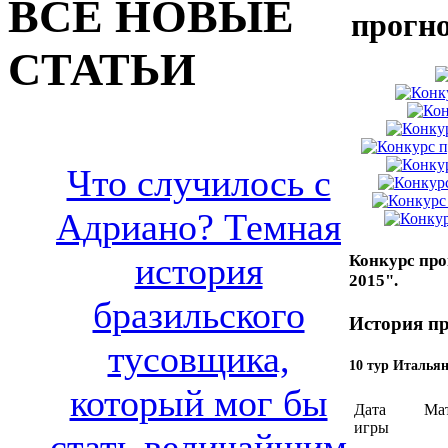
ВСЕ НОВЫЕ
прогн
СТАТЬИ
Что случилось с
Адриано? Темная
история
Конкурс про
2015".
бразильского
История пр
тусовщика,
10 тур Итальян
который мог бы
Дата
Ма
игры
стать величайшим