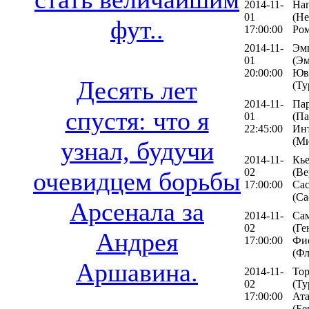
2014-11-
На
01
(Не
фут..
17:00:00
Ром
2014-11-
Эм
01
(Эм
20:00:00
Юв
Десять лет
(Ту
2014-11-
Па
спустя: что я
01
(Па
22:45:00
Ин
(М
узнал, будучи
2014-11-
Кь
02
(Ве
очевидцем борьбы
17:00:00
Сас
(Са
Арсенала за
2014-11-
Са
02
(Ге
Андрея
17:00:00
Фи
(Фл
Аршавина.
2014-11-
То
02
(Ту
17:00:00
Ата
(Бе