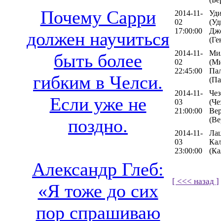
Почему Сарри
2014-11-
Уди
02
(Уд
17:00:00
Дж
должен научиться
(Ге
2014-11-
Ми
быть более
02
(Ми
22:45:00
Па
гибким в Челси.
(Па
2014-11-
Чез
Если уже не
03
(Че
21:00:00
Ве
(Ве
поздно.
2014-11-
Лац
03
Ка
23:00:00
(Ка
Александр Глеб:
[ <<< назад ]
«Я тоже до сих
пор спрашиваю