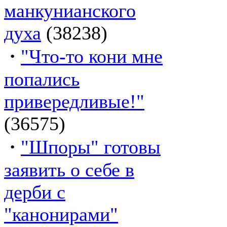
манкунианского
духа
(38238)
·
"Что-то кони мне
попались
привередливые!"
(36575)
·
"Шпоры" готовы
заявить о себе в
дерби с
"канонирами"