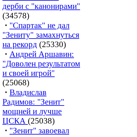
дерби с "канонирами"
(34578)
·
"Спартак" не дал
"Зениту" замахнуться
на рекорд
(25330)
·
Андрей Аршавин:
"Доволен результатом
и своей игрой"
(25068)
·
Владислав
Радимов: "Зенит"
мощней и лучше
ЦСКА
(25038)
·
"Зенит" завоевал