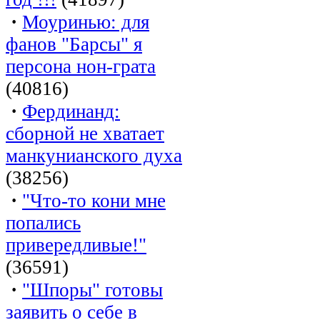
·
Моуринью: для
фанов "Барсы" я
персона нон-грата
(40816)
·
Фердинанд:
сборной не хватает
манкунианского духа
(38256)
·
"Что-то кони мне
попались
привередливые!"
(36591)
·
"Шпоры" готовы
заявить о себе в