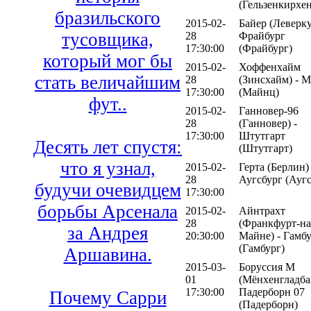
(Гельзенкирхен
бразильского
2015-02-
Байер (Леверку
тусовщика,
28
Фрайбург
17:30:00
(Фрайбург)
который мог бы
2015-02-
Хоффенхайм
стать величайшим
28
(Зинсхайм) - 
17:30:00
(Майнц)
фут..
2015-02-
Ганновер-96
28
(Ганновер) -
17:30:00
Штутгарт
Десять лет спустя:
(Штутгарт)
что я узнал,
2015-02-
Герта (Берлин) 
28
Аугсбург (Аугс
будучи очевидцем
17:30:00
борьбы Арсенала
2015-02-
Айнтрахт
28
(Франкфурт-на
за Андрея
20:30:00
Майне) - Гамб
(Гамбург)
Аршавина.
2015-03-
Боруссия М
01
(Мёнхенгладбах
17:30:00
Падерборн 07
Почему Сарри
(Падерборн)