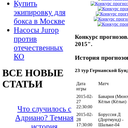
Купить
экипировку для
бокса в Москве
Насосы Jurop
Конкурс прогнозов
против
2015".
отечественных
КО
История прогнозов
ВСЕ НОВЫЕ
23 тур Германской Бун
СТАТЬИ
Дата
Матч
игры
2015-02-
Бавария (Мюнх
27
Кёльн (Кёльн)
22:30:00
Что случилось с
2015-02-
Боруссия Д
Адриано? Темная
28
(Дортмунд) -
17:30:00
Шальке-04
история