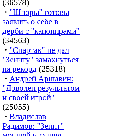
(36578)
·
"Шпоры" готовы
заявить о себе в
дерби с "канонирами"
(34563)
·
"Спартак" не дал
"Зениту" замахнуться
на рекорд
(25318)
·
Андрей Аршавин:
"Доволен результатом
и своей игрой"
(25055)
·
Владислав
Радимов: "Зенит"
мощней и лучше