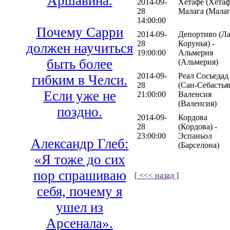
Аршавина.
2014-09-
Хетафе (Хетаф
28
Малага (Малаг
14:00:00
Почему Сарри
2014-09-
Депортиво (Ла
28
Корунья) -
должен научиться
19:00:00
Альмерия
быть более
(Альмерия)
2014-09-
Реал Сосьедад
гибким в Челси.
28
(Сан-Себастьян
Если уже не
21:00:00
Валенсия
(Валенсия)
поздно.
2014-09-
Кордова
28
(Кордова) -
23:00:00
Эспаньол
Александр Глеб:
(Барселона)
«Я тоже до сих
пор спрашиваю
[ <<< назад ]
себя, почему я
ушел из
Арсенала».