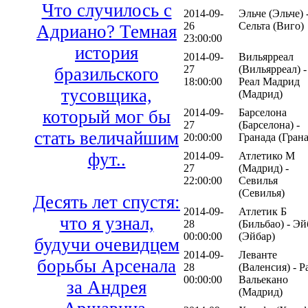
Что случилось с
2014-09-
Эльче (Эльче) 
26
Сельта (Виго)
Адриано? Темная
23:00:00
история
2014-09-
Вильярреал
27
(Вильярреал) -
бразильского
18:00:00
Реал Мадрид
тусовщика,
(Мадрид)
2014-09-
Барселона
который мог бы
27
(Барселона) -
стать величайшим
20:00:00
Гранада (Грана
фут..
2014-09-
Атлетико М
27
(Мадрид) -
22:00:00
Севилья
(Севилья)
Десять лет спустя:
2014-09-
Атлетик Б
что я узнал,
28
(Бильбао) - Эй
00:00:00
(Эйбар)
будучи очевидцем
2014-09-
Леванте
борьбы Арсенала
28
(Валенсия) - Р
00:00:00
Вальекано
за Андрея
(Мадрид)