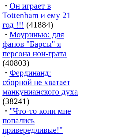
·
Он играет в
Tottenham и ему 21
год !!!
(41884)
·
Моуринью: для
фанов "Барсы" я
персона нон-грата
(40803)
·
Фердинанд:
сборной не хватает
манкунианского духа
(38241)
·
"Что-то кони мне
попались
привередливые!"