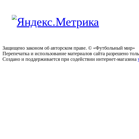
Защищено законом об авторском праве. © «Футбольный мир»
Перепечатка и использование материалов сайта разрешено тольк
Создано и поддерживается при содействии интернет-магазина