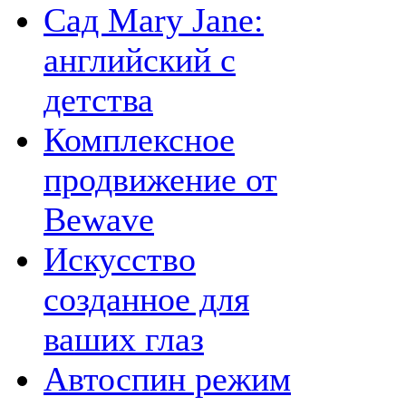
Сад Mary Jane:
английский с
детства
Комплексное
продвижение от
Bewave
Искусство
созданное для
ваших глаз
Автоспин режим