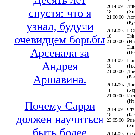
2014-09-
Дин
спустя: что я
18
(Хо
21:00:00
Аст
(Ру
узнал, будучи
2014-09-
ПС
очевидцем борьбы
18
Эйн
21:00:00
(Ни
Эш
Арсенала за
(По
2014-09-
Пан
Андрея
18
(Гр
21:00:00
Дин
Аршавина.
(Ро
2014-09-
Дне
18
(Ук
21:00:00
Инт
(Ит
Почему Сарри
2014-09-
Ста
18
(Бе
должен научиться
23:05:00
Рие
(Хо
быть более
2014-09-
Сев