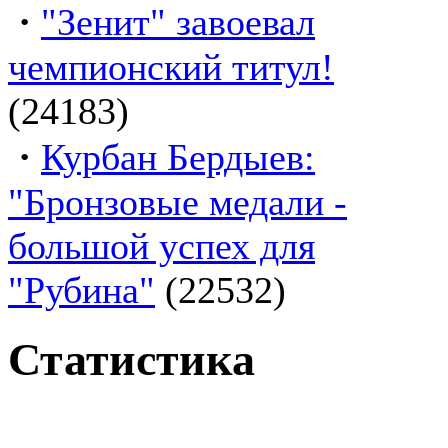
·
"Зенит" завоевал
чемпионский титул!
(24183)
·
Курбан Бердыев:
"Бронзовые медали -
большой успех для
"Рубина"
(22532)
Статистика