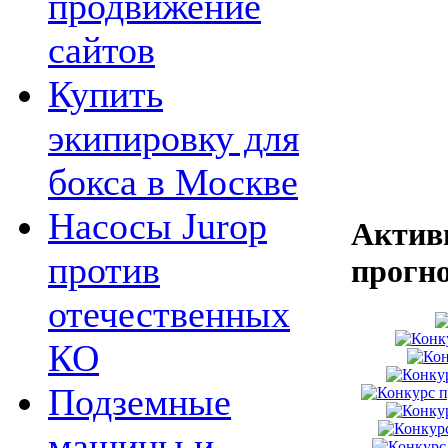
продвижение
сайтов
Купить
экипировку для
бокса в Москве
Насосы Jurop
Актив
против
прогн
отечественных
КО
Подземные
машины и