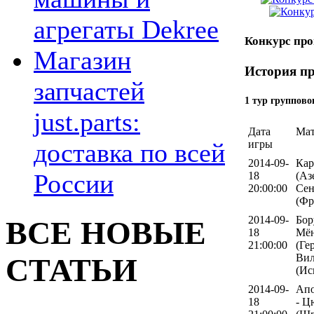
агрегаты Dekree
Конкурс про
Магазин
История пр
запчастей
1 тур группово
just.parts:
Дата
Ма
игры
доставка по всей
2014-09-
Кар
России
18
(Аз
20:00:00
Сен
(Фр
2014-09-
Бор
ВСЕ НОВЫЕ
18
Мён
21:00:00
(Ге
Вил
СТАТЬИ
(Ис
2014-09-
Апо
18
- Ц