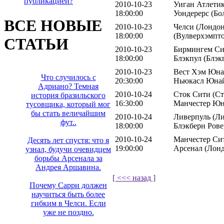
публикацией?
2010-10-23
Уиган Атлетик
18:00:00
Уондерерс (Бо
ВСЕ НОВЫЕ
2010-10-23
Челси (Лондон
18:00:00
(Вулверхэмпт
СТАТЬИ
2010-10-23
Бирмингем Си
18:00:00
Блэкпул (Блэк
2010-10-23
Вест Хэм Юнай
Что случилось с
20:30:00
Ньюкасл Юнай
Адриано? Темная
2010-10-24
Сток Сити (Ст
история бразильского
16:30:00
Манчестер Юн
тусовщика, который мог
бы стать величайшим
2010-10-24
Ливерпуль (Ли
фут..
18:00:00
Блэкберн Рове
2010-10-24
Манчестер Сит
Десять лет спустя: что я
19:00:00
Арсенал (Лон
узнал, будучи очевидцем
борьбы Арсенала за
Андрея Аршавина.
[ <<< назад ]
Почему Сарри должен
научиться быть более
гибким в Челси. Если
уже не поздно.