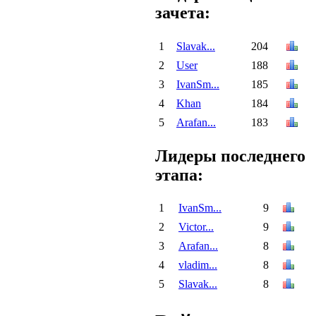
зачета:
1
Slavak...
204
2
User
188
3
IvanSm...
185
4
Khan
184
5
Arafan...
183
Лидеры последнего
этапа:
1
IvanSm...
9
2
Victor...
9
3
Arafan...
8
4
vladim...
8
5
Slavak...
8