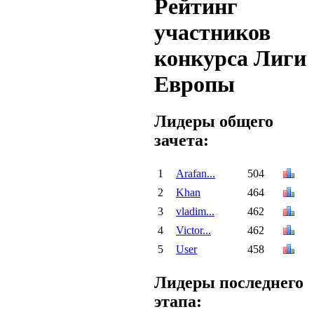
Рейтинг
участников
конкурса Лиги
Европы
Лидеры общего
зачета:
1
Arafan...
504
2
Khan
464
3
vladim...
462
4
Victor...
462
5
User
458
Лидеры последнего
этапа: