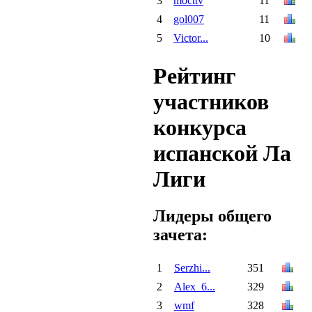
3
mocttv
11
4
gol007
11
5
Victor...
10
Рейтинг
участников
конкурса
испанской Ла
Лиги
Лидеры общего
зачета:
1
Serzhi...
351
2
Alex_6...
329
3
wmf
328