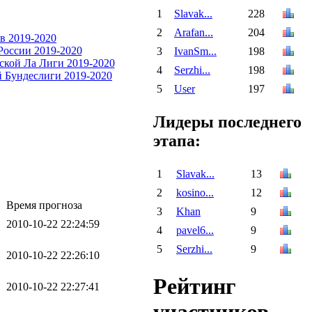
1
Slavak...
228
2
Arafan...
204
3
IvanSm...
198
4
Serzhi...
198
5
User
197
Лидеры последнего
этапа:
1
Slavak...
13
2
kosino...
12
Время прогноза
3
Khan
9
2010-10-22 22:24:59
4
pavel6...
9
5
Serzhi...
9
2010-10-22 22:26:10
Рейтинг
2010-10-22 22:27:41