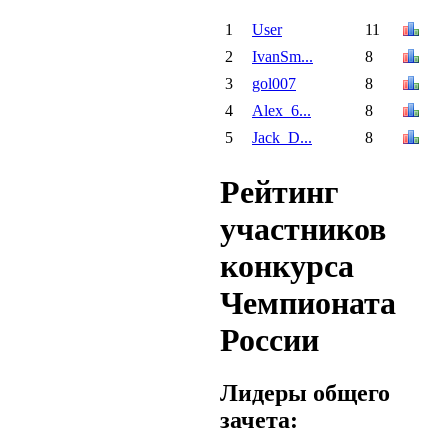
1
User
11
2
IvanSm...
8
3
gol007
8
4
Alex_6...
8
5
Jack_D...
8
Рейтинг
участников
конкурса
Чемпионата
России
Лидеры общего
зачета: