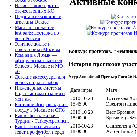
Активные конк
Насосы Jurop против
отечественных КО
Подземные машины и
агрегаты Dekree
Магазин запчастей
just.parts: доставка по
всей России
Элитное жилье и
новостройки Москвы
Конкурс прогнозов. "Чемпиона
Компания Ярмак —
официальный партнер
История прогнозов участ
Schuco в Москве и МО
об
9 тур Английской Премьер Лиги 2010
Детские аксессуары для
волос: виды и выбор
Инженерные системы
Дата игры
Матч
Ридан: автоматизация и
2010-10-23
Тоттенхэм Хот
монтаж
15:45:00
Эвертон (Ливе
Костяной фарфор: купить
посуду в Москве и СПб
2010-10-23
Вест Бромвич 
Как выбрать жилье в
18:00:00
Бромвич) - Фу
Турции - TurkeyApartment
2010-10-23
Сандерленд (С
Как быстро вычитать
18:00:00
Астон Вилла 
текст про футбол перед