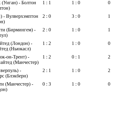
 (Уиган) - Болтон
1 : 1
1 : 0
0
лтон)
) - Вулверхэмптон
2 : 0
3 : 0
1
он)
ти (Бирмингем) -
2 : 0
1 : 0
1
пул)
тед (Лондон) -
1 : 2
1 : 0
0
тед (Ньюкасл)
ок-он-Трент) -
1 : 2
0 : 1
2
айтед (Манчестер)
верпуль) -
2 : 1
1 : 0
2
рс (Блэкберн)
и (Манчестер) -
0 : 3
1 : 0
0
дон)