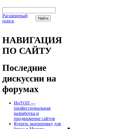
Расширеный
поиск
НАВИГАЦИЯ
ПО САЙТУ
Последние
дискуссии на
форумах
ИнТОП —
профессиональная
разработка и
продвижение сайтов
Купить экипировку для
бокса в Москве