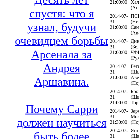
21:00:00
Хал
(Ан
спустя: что я
2014-07-
ПСВ
31
(Ни
узнал, будучи
21:00:00
Сан
(Ав
очевидцем борьбы
2014-07-
Дин
31
(Бе
Арсенала за
21:00:00
ЧФ
(Ру
Андрея
2014-07-
Гёт
31
(Шв
21:00:00
Аве
Аршавина.
(По
2014-07-
Бро
31
(Шв
21:00:00
Тор
Почему Сарри
2014-07-
Зар
31
Мол
должен научиться
21:30:00
(Но
2014-07-
Янг
быть более
31
(Шв