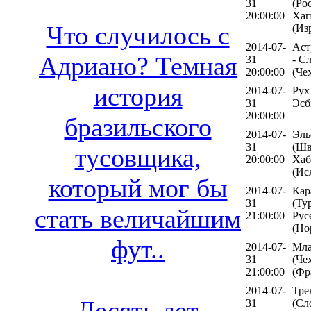
31
(Рос
20:00:00
Хап
Что случилось с
(Из
2014-07-
Аст
Адриано? Темная
31
- С
20:00:00
(Че
история
2014-07-
Рух
31
Эсб
20:00:00
бразильского
2014-07-
Эль
31
(Шв
тусовщика,
20:00:00
Хаб
(Ис
который мог бы
2014-07-
Кар
31
(Ту
стать величайшим
21:00:00
Рус
(Но
фут..
2014-07-
Мла
31
(Че
21:00:00
(Фр
2014-07-
Тре
Десять лет
31
(Сл