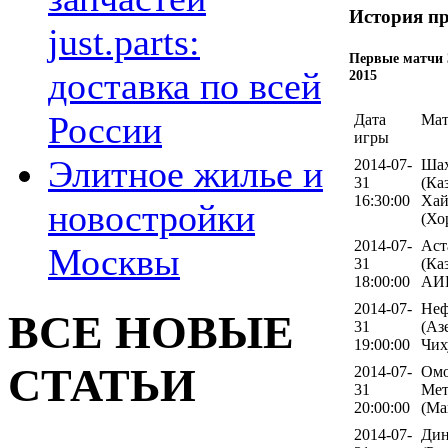
История пр
just.parts:
Первые матчи 
доставка по всей
2015
России
Дата
Мат
игры
Элитное жилье и
2014-07-
Шах
31
(Ка
16:30:00
Хай
новостройки
(Хо
2014-07-
Аст
Москвы
31
(Ка
18:00:00
АИК
2014-07-
Неф
ВСЕ НОВЫЕ
31
(Аз
19:00:00
Чих
СТАТЬИ
2014-07-
Омо
31
Мет
20:00:00
(Ма
2014-07-
Дин