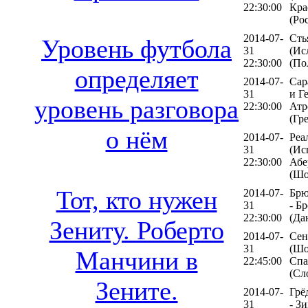
22:30:00
Кра
(Ро
2014-07-
Сть
Уровень футбола
31
(Ис
22:30:00
(По
определяет
2014-07-
Сар
31
и Г
уровень разговора
22:30:00
Атр
(Гр
о нём
2014-07-
Реа
31
(Ис
22:30:00
Абе
(Шо
Тот, кто нужен
2014-07-
Брю
31
- Б
22:30:00
(Да
Зениту. Роберто
2014-07-
Сен
31
(Шо
Манчини в
22:45:00
Спа
(Сл
Зените.
2014-07-
Грё
31
- З