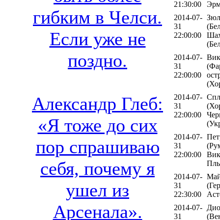
21:30:00
Эрм
гибким в Челси.
2014-07-
Зюл
31
(Бел
Если уже не
22:00:00
Шах
(Бе
поздно.
2014-07-
Вик
31
(Фа
22:00:00
ост
(Хо
2014-07-
Спл
Александр Глеб:
31
(Хо
22:00:00
Чер
«Я тоже до сих
(Ук
2014-07-
Пет
пор спрашиваю
31
(Ру
22:00:00
Вик
себя, почему я
Пль
2014-07-
Ма
ушел из
31
(Ге
22:30:00
Аст
Арсенала».
2014-07-
Дио
31
(Ве