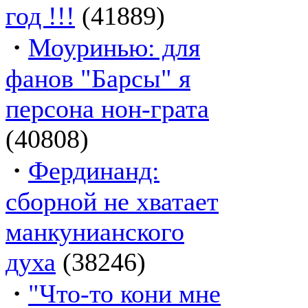
год !!!
(41889)
·
Моуринью: для
фанов "Барсы" я
персона нон-грата
(40808)
·
Фердинанд:
сборной не хватает
манкунианского
духа
(38246)
·
"Что-то кони мне