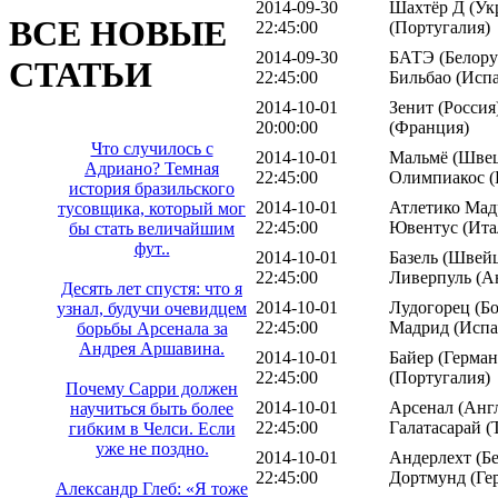
2014-09-30
Шахтёр Д (Укр
ВСЕ НОВЫЕ
22:45:00
(Португалия)
2014-09-30
БАТЭ (Белорус
СТАТЬИ
22:45:00
Бильбао (Исп
2014-10-01
Зенит (Россия
20:00:00
(Франция)
Что случилось с
2014-10-01
Мальмё (Швец
Адриано? Темная
22:45:00
Олимпиакос (
история бразильского
2014-10-01
Атлетико Мад
тусовщика, который мог
22:45:00
Ювентус (Ита
бы стать величайшим
фут..
2014-10-01
Базель (Швейц
22:45:00
Ливерпуль (А
Десять лет спустя: что я
2014-10-01
Лудогорец (Бо
узнал, будучи очевидцем
22:45:00
Мадрид (Испа
борьбы Арсенала за
Андрея Аршавина.
2014-10-01
Байер (Герман
22:45:00
(Португалия)
Почему Сарри должен
2014-10-01
Арсенал (Англ
научиться быть более
22:45:00
Галатасарай (
гибким в Челси. Если
уже не поздно.
2014-10-01
Андерлехт (Бе
22:45:00
Дортмунд (Ге
Александр Глеб: «Я тоже