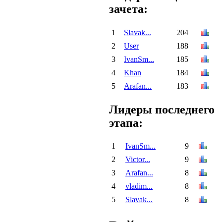
зачета:
1
Slavak...
204
2
User
188
3
IvanSm...
185
4
Khan
184
5
Arafan...
183
Лидеры последнего
этапа:
1
IvanSm...
9
2
Victor...
9
3
Arafan...
8
4
vladim...
8
5
Slavak...
8