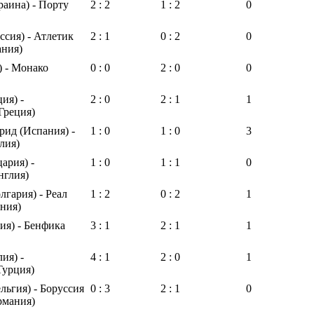
аина) - Порту
2 : 2
1 : 2
0
сия) - Атлетик
2 : 1
0 : 2
0
ания)
) - Монако
0 : 0
2 : 0
0
ия) -
2 : 0
2 : 1
1
Греция)
рид (Испания) -
1 : 0
1 : 0
3
лия)
ария) -
1 : 0
1 : 1
0
нглия)
лгария) - Реал
1 : 2
0 : 2
1
ния)
ия) - Бенфика
3 : 1
2 : 1
1
ия) -
4 : 1
2 : 0
1
Турция)
льгия) - Боруссия
0 : 3
2 : 1
0
рмания)