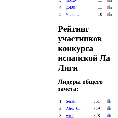
3
mocttv
11
4
gol007
11
5
Victor...
10
Рейтинг
участников
конкурса
испанской Ла
Лиги
Лидеры общего
зачета:
1
Serzhi...
351
2
Alex_6...
329
3
wmf
328