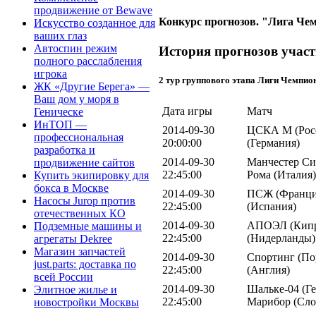
продвижение от Bewave
Конкурс прогнозов. "Лига Чем
Искусство созданное для
ваших глаз
Автоспин режим
История прогнозов участ
полного расслабления
игрока
2 тур группового этапа Лиги Чемпио
ЖК «Другие Берега» —
Ваш дом у моря в
Дата игры
Матч
Геническе
ИнТОП —
2014-09-30
ЦСКА М (Росс
профессиональная
20:00:00
(Германия)
разработка и
2014-09-30
Манчестер Сит
продвижение сайтов
22:45:00
Рома (Италия)
Купить экипировку для
бокса в Москве
2014-09-30
ПСЖ (Франция
Насосы Jurop против
22:45:00
(Испания)
отечественных КО
2014-09-30
АПОЭЛ (Кипр)
Подземные машины и
22:45:00
(Нидерланды)
агрегаты Dekree
Магазин запчастей
2014-09-30
Спортинг (Пор
just.parts: доставка по
22:45:00
(Англия)
всей России
2014-09-30
Шальке-04 (Ге
Элитное жилье и
22:45:00
Марибор (Сло
новостройки Москвы