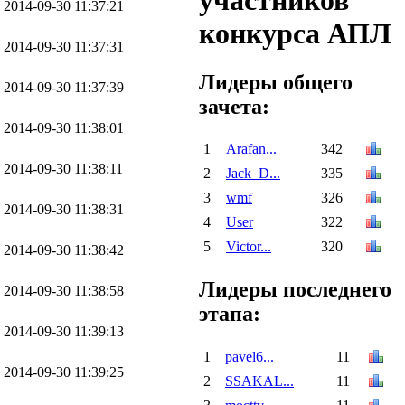
участников
2014-09-30 11:37:21
конкурса АПЛ
2014-09-30 11:37:31
Лидеры общего
2014-09-30 11:37:39
зачета:
2014-09-30 11:38:01
1
Arafan...
342
2014-09-30 11:38:11
2
Jack_D...
335
3
wmf
326
2014-09-30 11:38:31
4
User
322
5
Victor...
320
2014-09-30 11:38:42
Лидеры последнего
2014-09-30 11:38:58
этапа:
2014-09-30 11:39:13
1
pavel6...
11
2014-09-30 11:39:25
2
SSAKAL...
11