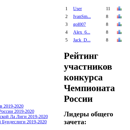
1
User
11
2
IvanSm...
8
3
gol007
8
4
Alex_6...
8
5
Jack_D...
8
Рейтинг
участников
конкурса
Чемпионата
России
Лидеры общего
зачета: