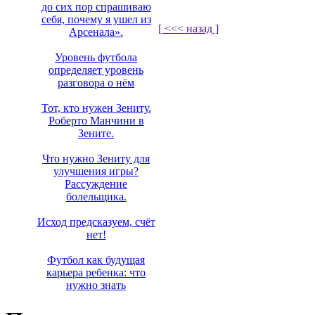
до сих пор спрашиваю
себя, почему я ушел из
[ <<< назад ]
Арсенала».
Уровень футбола
определяет уровень
разговора о нём
Тот, кто нужен Зениту.
Роберто Манчини в
Зените.
Что нужно Зениту для
улучшения игры?
Рассуждение
болельщика.
Исход предсказуем, счёт
нет!
Футбол как будущая
карьера ребенка: что
нужно знать