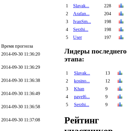
1
Slavak...
228
2
Arafan...
204
3
IvanSm...
198
4
Serzhi...
198
5
User
197
Время прогноза
Лидеры последнего
2014-09-30 11:36:20
этапа:
2014-09-30 11:36:29
1
Slavak...
13
2014-09-30 11:36:38
2
kosino...
12
3
Khan
9
2014-09-30 11:36:49
4
pavel6...
9
5
Serzhi...
9
2014-09-30 11:36:58
Рейтинг
2014-09-30 11:37:08