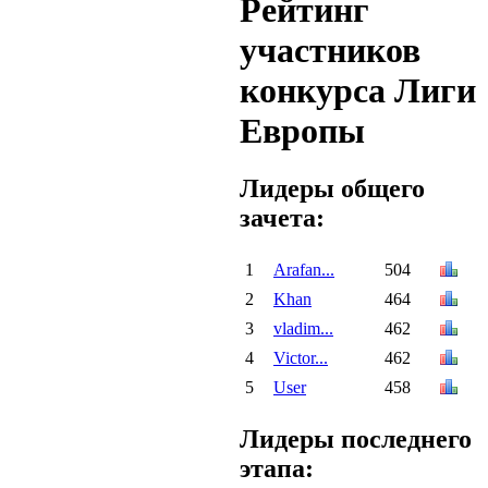
Рейтинг
участников
конкурса Лиги
Европы
Лидеры общего
зачета:
1
Arafan...
504
2
Khan
464
3
vladim...
462
4
Victor...
462
5
User
458
Лидеры последнего
этапа: