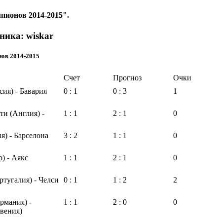
пионов 2014-2015".
ника: wiskar
нов 2014-2015
Счет
Прогноз
Очки
ия) - Бавария
0 : 1
0 : 3
1
и (Англия) -
1 : 1
2 : 1
0
) - Барселона
3 : 2
1 : 1
0
 - Аякс
1 : 1
2 : 1
0
тугалия) - Челси
0 : 1
1 : 2
2
рмания) -
1 : 1
2 : 0
0
вения)