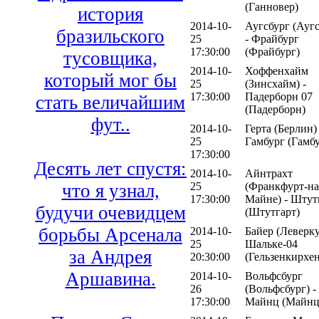
(Ганновер)
история
2014-10-
Аугсбург (Аугс
бразильского
25
- Фрайбург
17:30:00
(Фрайбург)
тусовщика,
2014-10-
Хоффенхайм
который мог бы
25
(Зинсхайм) -
17:30:00
Падерборн 07
стать величайшим
(Падерборн)
фут..
2014-10-
Герта (Берлин) 
25
Гамбург (Гамбу
17:30:00
Десять лет спустя:
2014-10-
Айнтрахт
25
(Франкфурт-на
что я узнал,
17:30:00
Майне) - Штут
будучи очевидцем
(Штутгарт)
борьбы Арсенала
2014-10-
Байер (Леверку
25
Шальке-04
за Андрея
20:30:00
(Гельзенкирхен
Аршавина.
2014-10-
Вольфсбург
26
(Вольфсбург) -
17:30:00
Майнц (Майнц