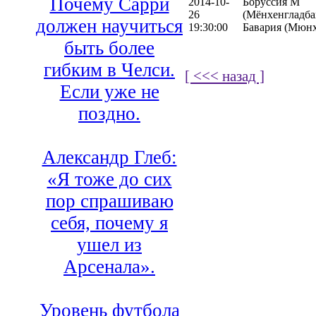
Почему Сарри
2014-10-
Боруссия М
26
(Мёнхенгладбах
должен научиться
19:30:00
Бавария (Мюнх
быть более
гибким в Челси.
[ <<< назад ]
Если уже не
поздно.
Александр Глеб:
«Я тоже до сих
пор спрашиваю
себя, почему я
ушел из
Арсенала».
Уровень футбола