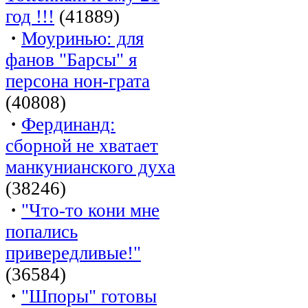
год !!!
(41889)
·
Моуринью: для
фанов "Барсы" я
персона нон-грата
(40808)
·
Фердинанд:
сборной не хватает
манкунианского духа
(38246)
·
"Что-то кони мне
попались
привередливые!"
(36584)
·
"Шпоры" готовы