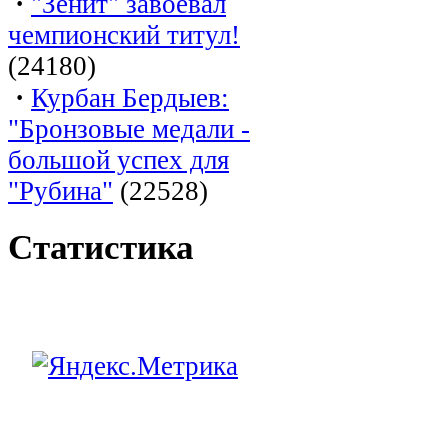
·
"Зенит" завоевал
чемпионский титул!
(24180)
·
Курбан Бердыев:
"Бронзовые медали -
большой успех для
"Рубина"
(22528)
Статистика