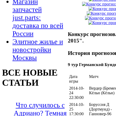
Магазин
запчастей
just.parts:
доставка по всей
России
Конкурс прогнозов
2015".
Элитное жилье и
новостройки
История прогноз
Москвы
9 тур Германской Бунд
ВСЕ НОВЫЕ
Дата
Матч
СТАТЬИ
игры
2014-10-
Вердер (Бремен
24
Кёльн (Кёльн)
22:30:00
Что случилось с
2014-10-
Боруссия Д
25
(Дортмунд) -
Адриано? Темная
17:30:00
Ганновер-96