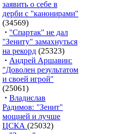
заявить о себе в
дерби с "канонирами"
(34569)
·
"Спартак" не дал
"Зениту" замахнуться
на рекорд
(25323)
·
Андрей Аршавин:
"Доволен результатом
и своей игрой"
(25061)
·
Владислав
Радимов: "Зенит"
мощней и лучше
ЦСКА
(25032)