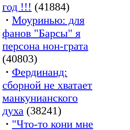
год !!!
(41884)
·
Моуринью: для
фанов "Барсы" я
персона нон-грата
(40803)
·
Фердинанд:
сборной не хватает
манкунианского
духа
(38241)
·
"Что-то кони мне