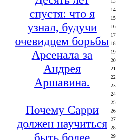
13
спустя: что я
14
15
узнал, будучи
16
17
очевидцем борьбы
18
Арсенала за
19
20
Андрея
21
22
Аршавина.
23
24
25
Почему Сарри
26
27
должен научиться
28
быть более
29