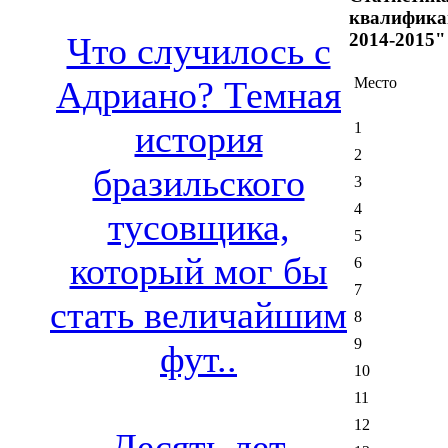
квалифика
2014-2015"
Что случилось с
Адриано? Темная
Место
история
1
2
бразильского
3
4
тусовщика,
5
который мог бы
6
7
стать величайшим
8
9
фут..
10
11
12
Десять лет