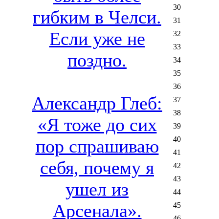
30
гибким в Челси.
31
Если уже не
32
33
поздно.
34
35
36
Александр Глеб:
37
38
«Я тоже до сих
39
40
пор спрашиваю
41
себя, почему я
42
43
ушел из
44
Арсенала».
45
46