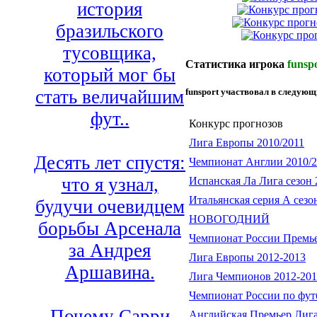
история
бразильского
тусовщика,
Статистика игрока
funsp
который мог бы
стать величайшим
funsport участвовал в следующ
фут..
Конкурс прогнозов
Лига Европы 2010/2011
Десять лет спустя:
Чемпионат Англии 2010/2
что я узнал,
Испанская Ла Лига сезон 
Итальянская серия А сезо
будучи очевидцем
НОВОГОДНИЙ
борьбы Арсенала
Чемпионат России Премье
за Андрея
Лига Европы 2012-2013
Аршавина.
Лига Чемпионов 2012-20
Чемпионат России по фут
Почему Сарри
Английская Премьер Лига