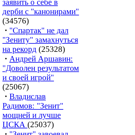
заявить о себе в
дерби с "канонирами"
(34576)
·
"Спартак" не дал
"Зениту" замахнуться
на рекорд
(25328)
·
Андрей Аршавин:
"Доволен результатом
и своей игрой"
(25067)
·
Владислав
Радимов: "Зенит"
мощней и лучше
ЦСКА
(25037)
·
"Зенит" завоевал