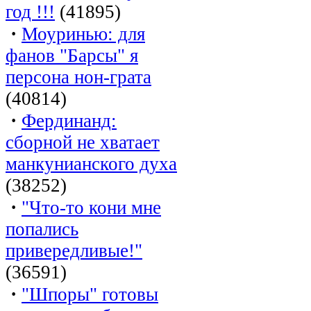
год !!!
(41895)
·
Моуринью: для
фанов "Барсы" я
персона нон-грата
(40814)
·
Фердинанд:
сборной не хватает
манкунианского духа
(38252)
·
"Что-то кони мне
попались
привередливые!"
(36591)
·
"Шпоры" готовы