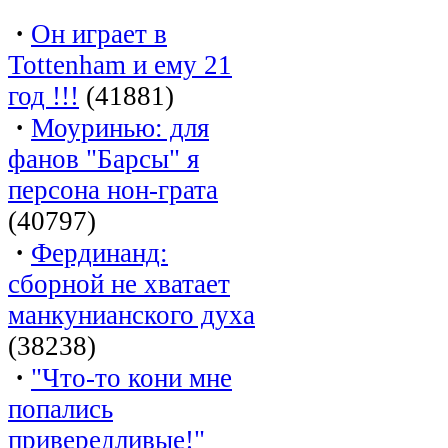
·
Он играет в
Tottenham и ему 21
год !!!
(41881)
·
Моуринью: для
фанов "Барсы" я
персона нон-грата
(40797)
·
Фердинанд:
сборной не хватает
манкунианского духа
(38238)
·
"Что-то кони мне
попались
привередливые!"