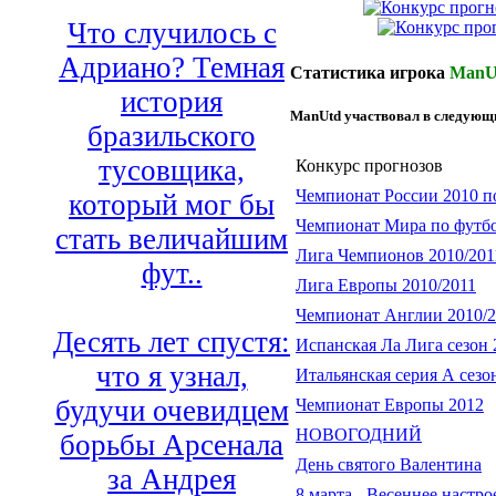
Что случилось с
Адриано? Темная
Статистика игрока
ManU
история
ManUtd участвовал в следующи
бразильского
тусовщика,
Конкурс прогнозов
Чемпионат России 2010 п
который мог бы
Чемпионат Мира по футбо
стать величайшим
Лига Чемпионов 2010/201
фут..
Лига Европы 2010/2011
Чемпионат Англии 2010/2
Десять лет спустя:
Испанская Ла Лига сезон 
что я узнал,
Итальянская серия А сезо
будучи очевидцем
Чемпионат Европы 2012
НОВОГОДНИЙ
борьбы Арсенала
День святого Валентина
за Андрея
8 марта - Весеннее настр