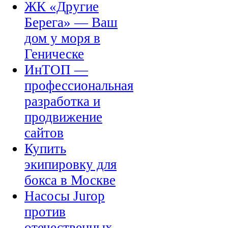
ЖК «Другие
Берега» — Ваш
дом у моря в
Геническе
ИнТОП —
профессиональная
разработка и
продвижение
сайтов
Купить
экипировку для
бокса в Москве
Насосы Jurop
против
отечественных