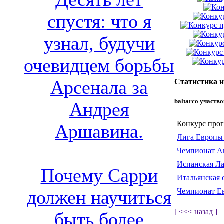
спустя: что я
узнал, будучи
очевидцем борьбы
Арсенала за
Статистика 
baltarco участв
Андрея
Конкурс прог
Аршавина.
Лига Европы 
Чемпионат А
Испанская Ла
Почему Сарри
Итальянская 
Чемпионат Е
должен научиться
[ <<< назад ]
быть более