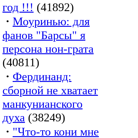
год !!!
(41892)
·
Моуринью: для
фанов "Барсы" я
персона нон-грата
(40811)
·
Фердинанд:
сборной не хватает
манкунианского
духа
(38249)
·
"Что-то кони мне