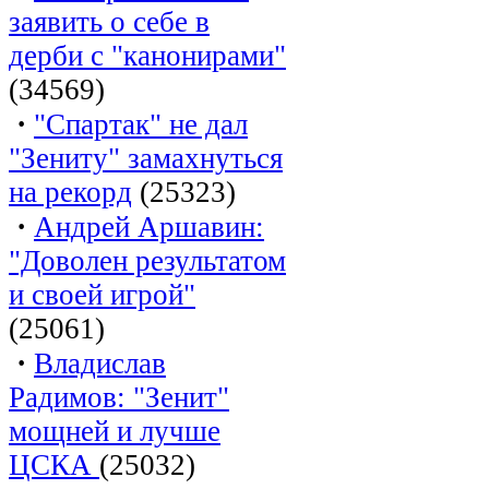
заявить о себе в
дерби с "канонирами"
(34569)
·
"Спартак" не дал
"Зениту" замахнуться
на рекорд
(25323)
·
Андрей Аршавин:
"Доволен результатом
и своей игрой"
(25061)
·
Владислав
Радимов: "Зенит"
мощней и лучше
ЦСКА
(25032)