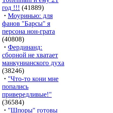
год !!!
(41889)
·
Моуринью: для
фанов "Барсы" я
персона нон-грата
(40808)
·
Фердинанд:
сборной не хватает
манкунианского духа
(38246)
·
"Что-то кони мне
попались
привередливые!"
(36584)
·
"Шпоры" готовы