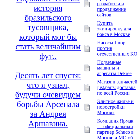
разработка и
история
продвижение
сайтов
бразильского
Купить
тусовщика,
экипировку для
бокса в Москве
который мог бы
Насосы Jurop
стать величайшим
против
отечественных КО
фут..
Подземные
машины и
агрегаты Dekree
Десять лет спустя:
Магазин запчастей
что я узнал,
just.parts: доставка
будучи очевидцем
по всей России
Элитное жилье и
борьбы Арсенала
новостройки
за Андрея
Москвы
Компания Ярмак
Аршавина.
— официальный
партнер Schuco в
Москве и МО об