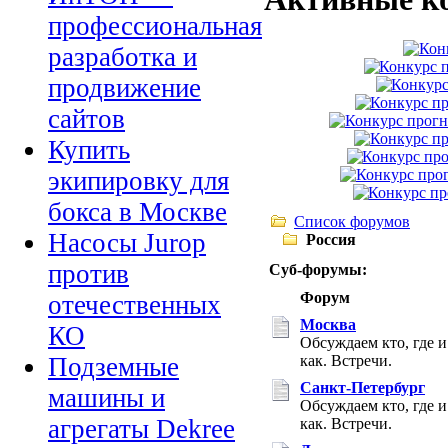
профессиональная
разработка и
продвижение
сайтов
Купить
экипировку для
бокса в Москве
Список форумов
Насосы Jurop
Россия
против
Суб-форумы:
Форум
отечественных
Москва
КО
Обсуждаем кто, где и
как. Встречи.
Подземные
Санкт-Петербург
машины и
Обсуждаем кто, где и
агрегаты Dekree
как. Встречи.