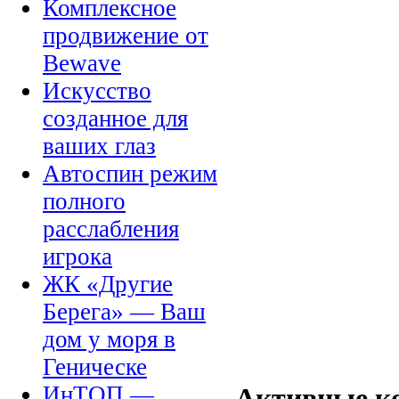
Комплексное
продвижение от
Bewave
Искусство
созданное для
ваших глаз
Автоспин режим
полного
расслабления
игрока
ЖК «Другие
Берега» — Ваш
дом у моря в
Геническе
ИнТОП —
Активные к