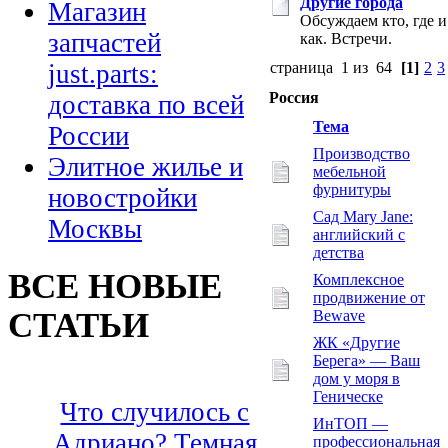
Другие города
Магазин
Обсуждаем кто, где и
запчастей
как. Встречи.
страница 1 из 64
[1]
2
3
just.parts:
Россия
доставка по всей
Тема
России
Производство
Элитное жилье и
мебельной
фурнитуры
новостройки
Сад Mary Jane:
Москвы
английский с
детства
ВСЕ НОВЫЕ
Комплексное
продвижение от
СТАТЬИ
Bewave
ЖК «Другие
Берега» — Ваш
дом у моря в
Геническе
Что случилось с
ИнТОП —
Адриано? Темная
профессиональная