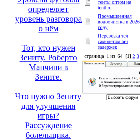
тенты оптом на
определяет
tenti.ru
Промышленная
уровень разговора
водоочистка в 2026
о нём
году
Перевозка тел
самолетом без
Тот, кто нужен
задержек
Зениту. Роберто
страница 1 из 64
[1]
2
3
Пользователи
Легенда
Пои
Манчини в
Зените.
Всего пользователей: 14 [
14 Анонимные пользовате
0 Зарегистрированные пол
Что нужно Зениту
для улучшения
игры?
Рассуждение
болельщика.