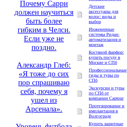
Почему Сарри
Детские
должен научиться
аксессуары для
волос: виды и
быть более
выбор
гибким в Челси.
Инженерные
системы Ридан:
Если уже не
автоматизация и
монтаж
поздно.
Костяной фарфор:
купить посуду в
Москве и СПб
Александр Глеб:
Профессиональные
«Я тоже до сих
гиды и туры по
СПб
пор спрашиваю
Экскурсии и туры
себя, почему я
по СПб от
компании Captour
ушел из
Протезирование и
Арсенала».
имплантация в
Волгограде
Купить защитные
Уровень футбола