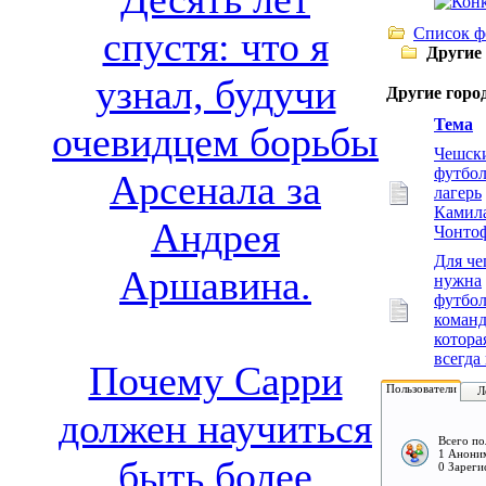
Список ф
спустя: что я
Другие
узнал, будучи
Другие горо
Тема
очевидцем борьбы
Чешск
футбо
Арсенала за
лагерь
Камил
Андрея
Чонто
Для че
Аршавина.
нужна
футбол
команд
котора
всегда
Почему Сарри
Пользователи
Л
должен научиться
Всего по
1 Аноним
быть более
0 Зареги