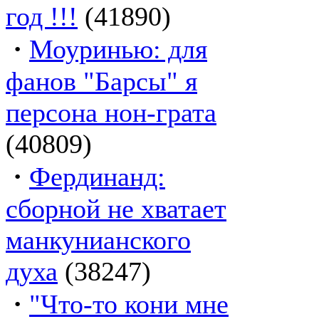
год !!!
(41890)
·
Моуринью: для
фанов "Барсы" я
персона нон-грата
(40809)
·
Фердинанд:
сборной не хватает
манкунианского
духа
(38247)
·
"Что-то кони мне