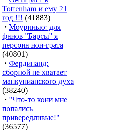
Tottenham и ему 21
год !!!
(41883)
·
Моуринью: для
фанов "Барсы" я
персона нон-грата
(40801)
·
Фердинанд:
сборной не хватает
манкунианского духа
(38240)
·
"Что-то кони мне
попались
привередливые!"
(36577)