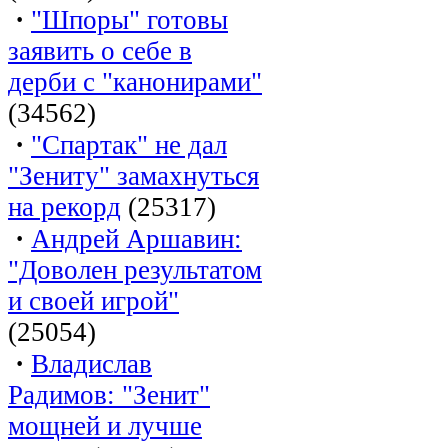
·
"Шпоры" готовы
заявить о себе в
дерби с "канонирами"
(34562)
·
"Спартак" не дал
"Зениту" замахнуться
на рекорд
(25317)
·
Андрей Аршавин:
"Доволен результатом
и своей игрой"
(25054)
·
Владислав
Радимов: "Зенит"
мощней и лучше