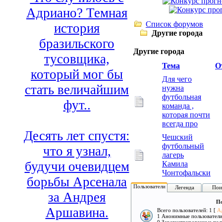
Адриано? Темная
Список форумов
история
Другие города
бразильского
Другие города
тусовщика,
Тема
О
который мог бы
Для чего
стать величайшим
нужна
футбольная
фут..
команда ,
которая почти
всегда про
Десять лет спустя:
Чешский
футбольный
что я узнал,
лагерь
будучи очевидцем
Камила
Чонтофальски
борьбы Арсенала
Пользователи
Легенда
Пои
за Андрея
По
Аршавина.
Всего пользователей: 1 [
А
1 Анонимные пользовател