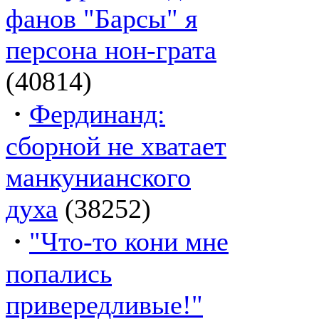
фанов "Барсы" я
персона нон-грата
(40814)
·
Фердинанд:
сборной не хватает
манкунианского
духа
(38252)
·
"Что-то кони мне
попались
привередливые!"