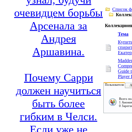
очевидцем борьбы
Список ф
Коллек
Арсенала за
Коллекциони
Тема
Андрея
Купить
спирит
Аршавина.
Екатер
Madden
Compre
Guide 
Почему Сарри
Player 
Пользователи
Л
должен научиться
Всего по
быть более
1 Аноним
0 Зареги
гибким в Челси.
Если уже не